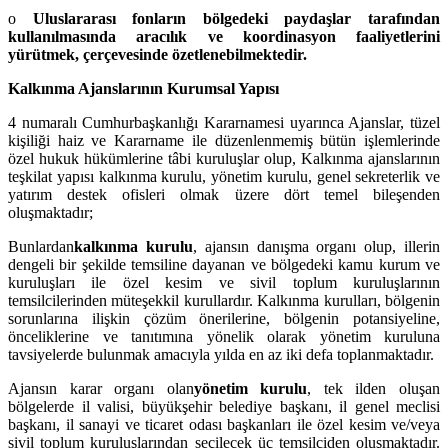
o
Uluslararası fonların bölgedeki paydaşlar tarafından
kullanılmasında aracılık ve koordinasyon faaliyetlerini
yürütmek, çerçevesinde özetlenebilmektedir.
Kalkınma Ajanslarının Kurumsal Yapısı
4 numaralı Cumhurbaşkanlığı Kararnamesi uyarınca Ajanslar, tüzel
kişiliği haiz ve Kararname ile düzenlenmemiş bütün işlemlerinde
özel hukuk hükümlerine tâbi kuruluşlar olup, Kalkınma ajanslarının
teşkilat yapısı kalkınma kurulu, yönetim kurulu, genel sekreterlik ve
yatırım destek ofisleri olmak üzere dört temel bileşenden
oluşmaktadır;
Bunlardan
kalkınma kurulu
, ajansın danışma organı olup, illerin
dengeli bir şekilde temsiline dayanan ve bölgedeki kamu kurum ve
kuruluşları ile özel kesim ve sivil toplum kuruluşlarının
temsilcilerinden müteşekkil kurullardır. Kalkınma kurulları, bölgenin
sorunlarına ilişkin çözüm önerilerine, bölgenin potansiyeline,
önceliklerine ve tanıtımına yönelik olarak yönetim kuruluna
tavsiyelerde bulunmak amacıyla yılda en az iki defa toplanmaktadır.
Ajansın karar organı olan
yönetim kurulu
, tek ilden oluşan
bölgelerde il valisi, büyükşehir belediye başkanı, il genel meclisi
başkanı, il sanayi ve ticaret odası başkanları ile özel kesim ve/veya
sivil toplum kuruluşlarından seçilecek üç temsilciden oluşmaktadır.