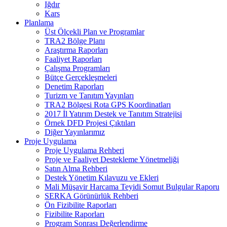
Iğdır
Kars
Planlama
Üst Ölçekli Plan ve Programlar
TRA2 Bölge Planı
Araştırma Raporları
Faaliyet Raporları
Çalışma Programları
Bütçe Gerçekleşmeleri
Denetim Raporları
Turizm ve Tanıtım Yayınları
TRA2 Bölgesi Rota GPS Koordinatları
2017 İl Yatırım Destek ve Tanıtım Stratejisi
Örnek DFD Projesi Çıktıları
Diğer Yayınlarımız
Proje Uygulama
Proje Uygulama Rehberi
Proje ve Faaliyet Destekleme Yönetmeliği
Satın Alma Rehberi
Destek Yönetim Kılavuzu ve Ekleri
Mali Müşavir Harcama Teyidi Somut Bulgular Raporu
SERKA Görünürlük Rehberi
Ön Fizibilite Raporları
Fizibilite Raporları
Program Sonrası Değerlendirme