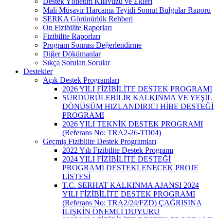
Destek Yönetim Kılavuzu ve Ekleri
Mali Müşavir Harcama Teyidi Somut Bulgular Raporu
SERKA Görünürlük Rehberi
Ön Fizibilite Raporları
Fizibilite Raporları
Program Sonrası Değerlendirme
Diğer Dökümanlar
Sıkça Sorulan Sorular
Destekler
Açık Destek Programları
2026 YILI FİZİBİLİTE DESTEK PROGRAMI
SÜRDÜRÜLEBİLİR KALKINMA VE YEŞİL
DÖNÜŞÜM HIZLANDIRICI HİBE DESTEĞİ
PROGRAMI
2026 YILI TEKNİK DESTEK PROGRAMI
(Referans No: TRA2-26-TD04)
Geçmiş Fizibilite Destek Programları
2022 Yılı Fizibilite Destek Programı
2024 YILI FİZİBİLİTE DESTEĞİ
PROGRAMI DESTEKLENECEK PROJE
LİSTESİ
T.C. SERHAT KALKINMA AJANSI 2024
YILI FİZİBİLİTE DESTEK PROGRAMI
(Referans No: TRA2/24/FZD) ÇAĞRISINA
İLİŞKİN ÖNEMLİ DUYURU