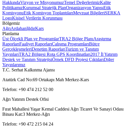
Hakkında
Vizyon ve Misyonumuz
Temel Değerlerimiz
Kalite
Politikamız
Kurumsal Stratejik Plan
Organizasyon Yapısı
Etik
Komisyonu
Etik Komisyon Toplantıları
Mevzuat Bilgileri
SERKA
Logo
Kişisel Verilerin Korunması
Bölgemiz
Ağrı
Ardahan
Iğdır
Kars
Planlama
Üst Ölçekli Plan ve Programlar
TRA2 Bölge Planı
Araştırma
Raporları
Faaliyet Raporları
Çalışma Programları
Bütçe
Gerçekleşmeleri
Denetim Raporları
Turizm ve Tanıtım
Yayınları
TRA2 Bölgesi Rota GPS Koordinatları
2017 İl Yatırım
Destek ve Tanıtım Stratejisi
Örnek DFD Projesi Çıktıları
Diğer
Yayınlarımız
T.C. Serhat Kalkınma Ajansı
Atatürk Cad No:69 Ortakapı Mah Merkez-Kars
Telefon: +90 474 212 52 00
Ağrı Yatırım Destek Ofisi
Fırat Mahallesi Yaşar Kemal Caddesi Ağrı Ticaret Ve Sanayi Odası
Binası Kat:3 Merkez-Ağrı
Telefon: +90 472 215 04 24