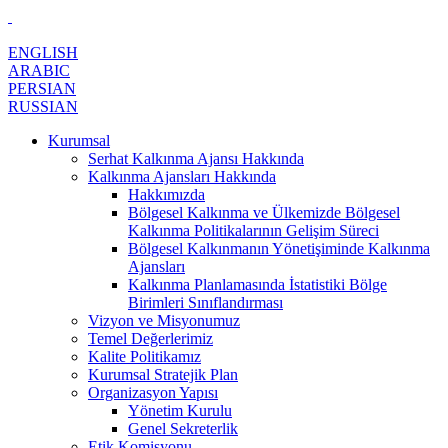
ENGLISH
ARABIC
PERSIAN
RUSSIAN
Kurumsal
Serhat Kalkınma Ajansı Hakkında
Kalkınma Ajansları Hakkında
Hakkımızda
Bölgesel Kalkınma ve Ülkemizde Bölgesel
Kalkınma Politikalarının Gelişim Süreci
Bölgesel Kalkınmanın Yönetişiminde Kalkınma
Ajansları
Kalkınma Planlamasında İstatistiki Bölge
Birimleri Sınıflandırması
Vizyon ve Misyonumuz
Temel Değerlerimiz
Kalite Politikamız
Kurumsal Stratejik Plan
Organizasyon Yapısı
Yönetim Kurulu
Genel Sekreterlik
Etik Komisyonu