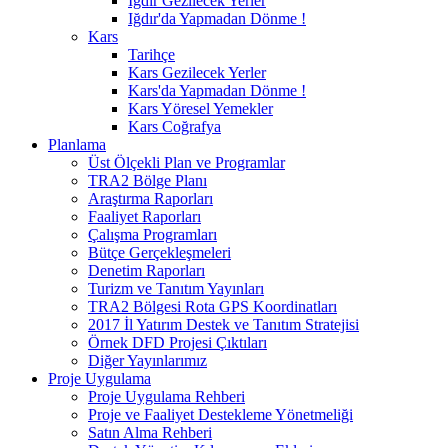
Iğdır Gezilecek Yerler
Iğdır'da Yapmadan Dönme !
Kars
Tarihçe
Kars Gezilecek Yerler
Kars'da Yapmadan Dönme !
Kars Yöresel Yemekler
Kars Coğrafya
Planlama
Üst Ölçekli Plan ve Programlar
TRA2 Bölge Planı
Araştırma Raporları
Faaliyet Raporları
Çalışma Programları
Bütçe Gerçekleşmeleri
Denetim Raporları
Turizm ve Tanıtım Yayınları
TRA2 Bölgesi Rota GPS Koordinatları
2017 İl Yatırım Destek ve Tanıtım Stratejisi
Örnek DFD Projesi Çıktıları
Diğer Yayınlarımız
Proje Uygulama
Proje Uygulama Rehberi
Proje ve Faaliyet Destekleme Yönetmeliği
Satın Alma Rehberi