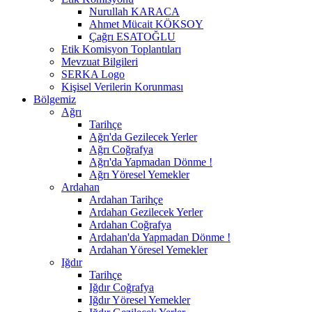
Nurullah KARACA
Ahmet Mücait KÖKSOY
Çağrı ESATOĞLU
Etik Komisyon Toplantıları
Mevzuat Bilgileri
SERKA Logo
Kişisel Verilerin Korunması
Bölgemiz
Ağrı
Tarihçe
Ağrı'da Gezilecek Yerler
Ağrı Coğrafya
Ağrı'da Yapmadan Dönme !
Ağrı Yöresel Yemekler
Ardahan
Ardahan Tarihçe
Ardahan Gezilecek Yerler
Ardahan Coğrafya
Ardahan'da Yapmadan Dönme !
Ardahan Yöresel Yemekler
Iğdır
Tarihçe
Iğdır Coğrafya
Iğdır Yöresel Yemekler