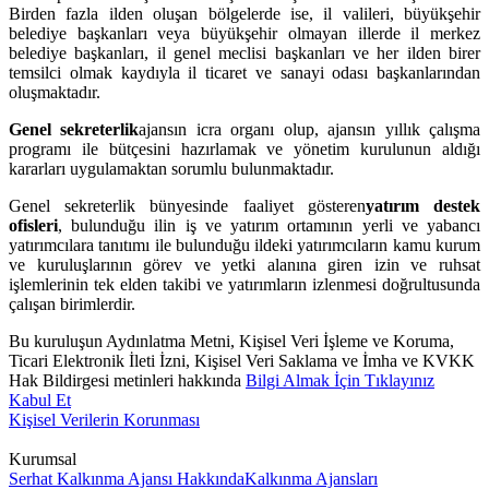
Birden fazla ilden oluşan bölgelerde ise, il valileri, büyükşehir
belediye başkanları veya büyükşehir olmayan illerde il merkez
belediye başkanları, il genel meclisi başkanları ve her ilden birer
temsilci olmak kaydıyla il ticaret ve sanayi odası başkanlarından
oluşmaktadır.
Genel sekreterlik
ajansın icra organı olup, ajansın yıllık çalışma
programı ile bütçesini hazırlamak ve yönetim kurulunun aldığı
kararları uygulamaktan sorumlu bulunmaktadır.
Genel sekreterlik bünyesinde faaliyet gösteren
yatırım destek
ofisleri
, bulunduğu ilin iş ve yatırım ortamının yerli ve yabancı
yatırımcılara tanıtımı ile bulunduğu ildeki yatırımcıların kamu kurum
ve kuruluşlarının görev ve yetki alanına giren izin ve ruhsat
işlemlerinin tek elden takibi ve yatırımların izlenmesi doğrultusunda
çalışan birimlerdir.
Bu kuruluşun Aydınlatma Metni, Kişisel Veri İşleme ve Koruma,
Ticari Elektronik İleti İzni, Kişisel Veri Saklama ve İmha ve KVKK
Hak Bildirgesi metinleri hakkında
Bilgi Almak İçin Tıklayınız
Kabul Et
Kişisel Verilerin Korunması
Kurumsal
Serhat Kalkınma Ajansı Hakkında
Kalkınma Ajansları