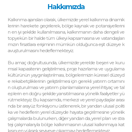
Hakkımızda
Kalkınma ajansları olarak, ülkemizde yerel kalkınma dinamik
lerinin harekete geçirilerek, bölge kaynak ve potansiyellerini
n en iyi şekilde kullanılmasına, kalkınmanın daha dengeli ve
topyekün bir halde tüm ülkeyi kapsamasına ve vatandaşları
mızın fırsatlara erişiminin mümkün olduğunca eşit düzeye k
avuşturulmasını hedeflemekteyiz.
Bu amaç doğrultusunda, ülkemizde yerelde beşeri ve kuru
msal kapasitenin geliştirilmesi, proje hazırlama ve uygulama
kültürünün yaygınlaştırılması, bölgelerimizin küresel düzeyd
e rekabetçiliklerinin geliştirilmesi için gerekli yatırım ortamını
n oluşturulması ve yatırım planlamalarına yerel ihtiyaç ve tal
eplerin en doğru şekilde yansıtılmasına yönelik faaliyetler yü
rütmekteyiz. Bu kapsamda, merkezi ve yerel paydaşlar arası
nda bir arayüz fonksiyonu üstlenerek, bir yandan ulusal politi
ka ve hedeflerin yerel düzeyde hayata geçirilmesine yönelik
çalışmalarda bulunurken, diğer yandan da, yerel plan ve stra
teji çalışmalarıyla bölge kalkınmasının ulusal kalkınmaya kat
kısını en yüksek seviyeye çıkarmayı hedeflemekteyiz.