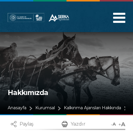
Hakkımızda
Anasayfa
Kurumsal
Kalkınma Ajansları Hakkında
H
A
-
+
Paylaş
Yazdır
A