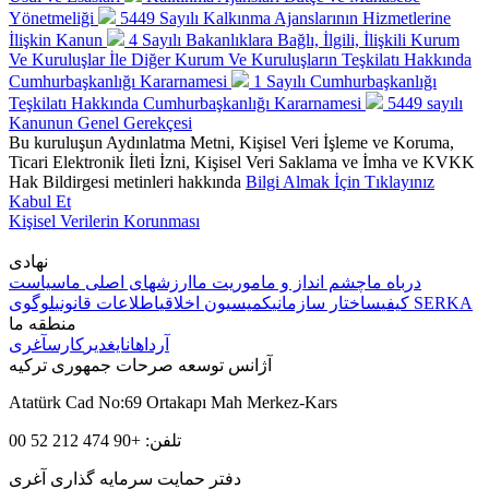
Yönetmeliği
5449 Sayılı Kalkınma Ajanslarının Hizmetlerine
İlişkin Kanun
4 Sayılı Bakanlıklara Bağlı, İlgili, İlişkili Kurum
Ve Kuruluşlar İle Diğer Kurum Ve Kuruluşların Teşkilatı Hakkında
Cumhurbaşkanlığı Kararnamesi
1 Sayılı Cumhurbaşkanlığı
Teşkilatı Hakkında Cumhurbaşkanlığı Kararnamesi
5449 sayılı
Kanunun Genel Gerekçesi
Bu kuruluşun Aydınlatma Metni, Kişisel Veri İşleme ve Koruma,
Ticari Elektronik İleti İzni, Kişisel Veri Saklama ve İmha ve KVKK
Hak Bildirgesi metinleri hakkında
Bilgi Almak İçin Tıklayınız
Kabul Et
Kişisel Verilerin Korunması
نهادی
درباه ما
چشم انداز و ماموریت ما
ارزشهای اصلی ما
سیاست
لوگوی SERKA
کیفی
ساختار سازمانی
کمیسیون اخلاقی
اطلاعات قانونی
منطقه ما
آرداهان
ایغدیر
کارس
آغری
آژانس توسعه صرحات جمهوری ترکیه
Atatürk Cad No:69 Ortakapı Mah Merkez-Kars
تلفن: +90 474 212 52 00
دفتر حمایت سرمایه گذاری آغری