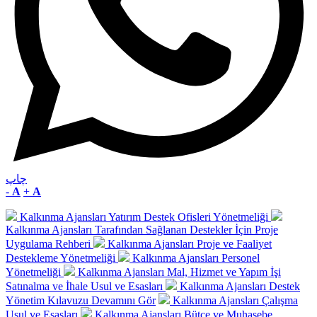
چاپ
-
A
+
A
Kalkınma Ajansları Yatırım Destek Ofisleri Yönetmeliği
Kalkınma Ajansları Tarafından Sağlanan Destekler İçin Proje
Uygulama Rehberi
Kalkınma Ajansları Proje ve Faaliyet
Destekleme Yönetmeliği
Kalkınma Ajansları Personel
Yönetmeliği
Kalkınma Ajansları Mal, Hizmet ve Yapım İşi
Satınalma ve İhale Usul ve Esasları
Kalkınma Ajansları Destek
Yönetim Kılavuzu
Devamını Gör
Kalkınma Ajansları Çalışma
Usul ve Esasları
Kalkınma Ajansları Bütçe ve Muhasebe