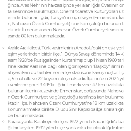
ğında, Aras Nehri’nin havzası içinde yer alan Iğdır Ovası’nın or
ta kesiminde kurulmuştur. Önemli ticaret ve kültür yolları üz
erinde bulunan Iğdır, Türkiye’nin üç ülkeyle (Ermenistan, İra
n, Nahcıvan Özerk Cumhuriyeti) sınır komşuluğu bulunun t
ek ilidir. İl merkezinden Nahcıvan Özerk Cumhuriyeti sınırı ar
asında 86 km bulunmaktadır.
Aralık: Aralık ilçesi, Türk kavimlerinin Anadolu’daki en eski yerl
eşim yerlerinden biridir. İlçe, 1. Dünya Savaşı döneminde 14 K
asım 1920’de Rus işgalinden kurtarılmış olup 1 Nisan 1960 tari
hine kadar Kars iline bağlı olan Iğdır ilçesinin “Başköy” isimli n
ahiyesi iken bu tarihten sonra ilçe statüsüne kavuşmuştur. İlç
e, 5 mahalle ve 22 köyden oluşmaktadır. İlçe nüfusu 2024 yıl
ı verilerine göre19.495’tir. Iğdır il merkezine 47 km uzaklıkta
bulunan ilçenin kuzeyinde Ermenistan, doğusunda Nahcıva
n Özerk Cumhuriyeti ve güneydoğu tarafında İran bulunma
ktadır. İlçe, Nahcıvan Özerk Cumhuriyeti’ne 18 km uzaklıkta
konumlanmakla birlikte Dilucu Sınır Kapısı da ilçe sınırları için
de bulunmaktadır.
Karakoyunlu: Karakoyunlu ilçesi 1972 yılında kadar Iğdır’a ba
ğlı bir köy ilen 1992 yılında ilçe yapılarak idari olarak Iğdır iline