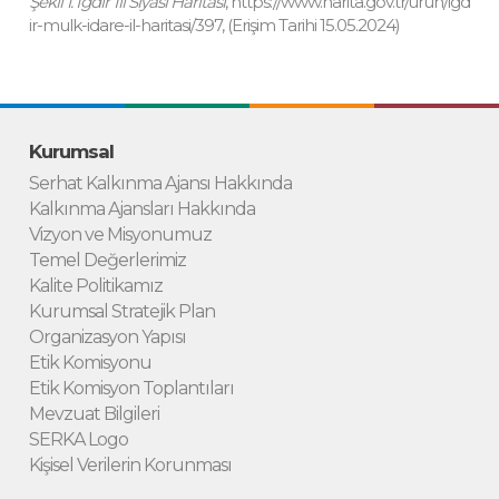
Şekil 1. Iğdır İli Siyasi Haritası
,
https://www.harita.gov.tr/urun/igd
ir-mulk-idare-il-haritasi/397
, (Erişim Tarihi 15.05.2024)
Kurumsal
Serhat Kalkınma Ajansı Hakkında
Kalkınma Ajansları Hakkında
Vizyon ve Misyonumuz
Temel Değerlerimiz
Kalite Politikamız
Kurumsal Stratejik Plan
Organizasyon Yapısı
Etik Komisyonu
Etik Komisyon Toplantıları
Mevzuat Bilgileri
SERKA Logo
Kişisel Verilerin Korunması