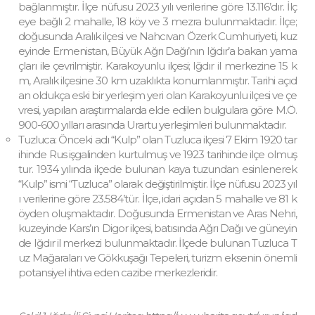
bağlanmıştır. İlçe nüfusu 2023 yılı verilerine göre 13.116’dır. İlç
eye bağlı 2 mahalle, 18 köy ve 3 mezra bulunmaktadır. İlçe;
doğusunda Aralık ilçesi ve Nahcıvan Özerk Cumhuriyeti, kuz
eyinde Ermenistan, Büyük Ağrı Dağı’nın Iğdır’a bakan yama
çları ile çevrilmiştir. Karakoyunlu ilçesi; Iğdır il merkezine 15 k
m, Aralık ilçesine 30 km uzaklıkta konumlanmıştır. Tarihi açıd
an oldukça eski bir yerleşim yeri olan Karakoyunlu ilçesi ve çe
vresi, yapılan araştırmalarda elde edilen bulgulara göre M.Ö.
900-600 yılları arasında Urartu yerleşimleri bulunmaktadır.
Tuzluca: Önceki adı “Kulp” olan Tuzluca ilçesi 7 Ekim 1920 tar
ihinde Rus işgalinden kurtulmuş ve 1923 tarihinde ilçe olmuş
tur. 1934 yılında ilçede bulunan kaya tuzundan esinlenerek
“Kulp” ismi “Tuzluca” olarak değiştirilmiştir. İlçe nüfusu 2023 yıl
ı verilerine göre 23.584’tür. İlçe, idari açıdan 5 mahalle ve 81 k
öyden oluşmaktadır. Doğusunda Ermenistan ve Aras Nehri,
kuzeyinde Kars’ın Digor ilçesi, batısında Ağrı Dağı ve güneyin
de Iğdır il merkezi bulunmaktadır. İlçede bulunan Tuzluca T
uz Mağaraları ve Gökkuşağı Tepeleri, turizm eksenin önemli
potansiyel ihtiva eden cazibe merkezleridir.