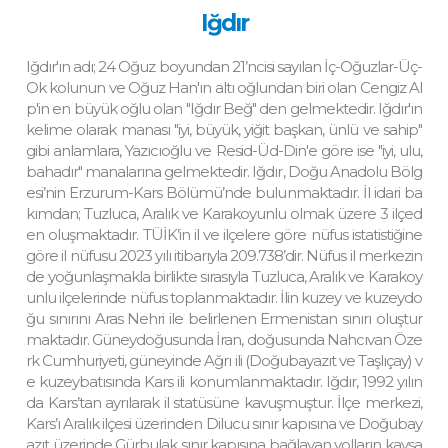
Iğdır
Iğdır'ın adı; 24 Oğuz boyundan 21’ncisi sayılan İç-Oğuzlar-Üç-
Ok kolunun ve Oğuz Han'ın altı oğlundan biri olan Cengiz Al
p'in en büyük oğlu olan "Iğdır Beğ" den gelmektedir. Iğdır'ın
kelime olarak manası "iyi, büyük, yiğit başkan, ünlü ve sahip"
gibi anlamlara, Yazıcıoğlu ve Resid-Üd-Din'e göre ise "iyi, ulu,
bahadır" manalarına gelmektedir. Iğdır, Doğu Anadolu Bölg
esi’nin Erzurum-Kars Bölümü’nde bulunmaktadır. İl idari ba
kımdan; Tuzluca, Aralık ve Karakoyunlu olmak üzere 3 ilçed
en oluşmaktadır. TÜİK’in il ve ilçelere göre nüfus istatistiğine
göre il nüfusu 2023 yılı itibarıyla 209.738’dir. Nüfus il merkezin
de yoğunlaşmakla birlikte sırasıyla Tuzluca, Aralık ve Karakoy
unlu ilçelerinde nüfus toplanmaktadır. İlin kuzey ve kuzeydo
ğu sınırını Aras Nehri ile belirlenen Ermenistan sınırı oluştur
maktadır. Güneydoğusunda İran, doğusunda Nahcıvan Öze
rk Cumhuriyeti, güneyinde Ağrı ili (Doğubayazıt ve Taşlıçay) v
e kuzeybatısında Kars ili konumlanmaktadır. Iğdır, 1992 yılın
da Kars’tan ayrılarak il statüsüne kavuşmuştur. İlçe merkezi,
Kars’ı Aralık ilçesi üzerinden Dilucu sınır kapısına ve Doğubay
azıt üzerinde Gürbulak sınır kapısına bağlayan yolların kavşa