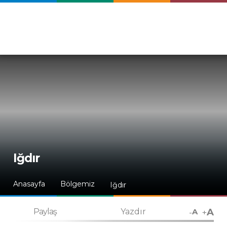
Iğdır
Anasayfa
Bölgemiz
Iğdır
A
-
+
Paylaş
Yazdır
A