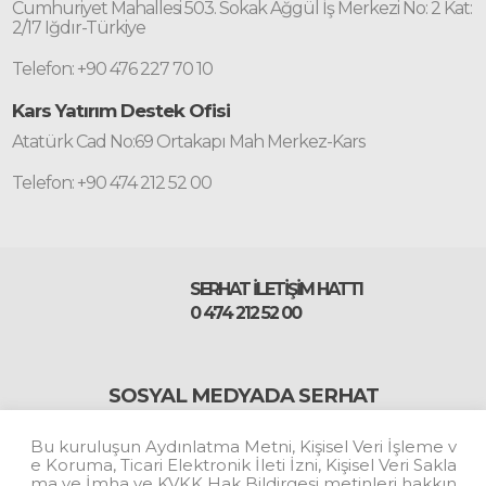
Cumhuriyet Mahallesi 503. Sokak Ağgül İş Merkezi No: 2 Kat:
2/17 Iğdır-Türkiye
Telefon: +90 476 227 70 10
Kars Yatırım Destek Ofisi
Atatürk Cad No:69 Ortakapı Mah Merkez-Kars
Telefon: +90 474 212 52 00
SERHAT İLETİŞİM HATTI
0 474 212 52 00
SOSYAL MEDYADA SERHAT
Bu kuruluşun Aydınlatma Metni, Kişisel Veri İşleme v
#BizBuradayız
e Koruma, Ticari Elektronik İleti İzni, Kişisel Veri Sakla
ma ve İmha ve KVKK Hak Bildirgesi metinleri hakkın