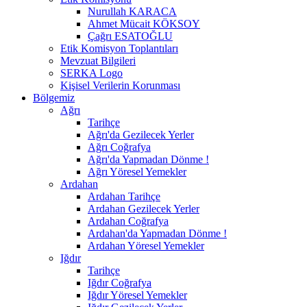
Nurullah KARACA
Ahmet Mücait KÖKSOY
Çağrı ESATOĞLU
Etik Komisyon Toplantıları
Mevzuat Bilgileri
SERKA Logo
Kişisel Verilerin Korunması
Bölgemiz
Ağrı
Tarihçe
Ağrı'da Gezilecek Yerler
Ağrı Coğrafya
Ağrı'da Yapmadan Dönme !
Ağrı Yöresel Yemekler
Ardahan
Ardahan Tarihçe
Ardahan Gezilecek Yerler
Ardahan Coğrafya
Ardahan'da Yapmadan Dönme !
Ardahan Yöresel Yemekler
Iğdır
Tarihçe
Iğdır Coğrafya
Iğdır Yöresel Yemekler