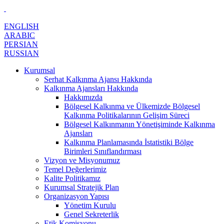
ENGLISH
ARABIC
PERSIAN
RUSSIAN
Kurumsal
Serhat Kalkınma Ajansı Hakkında
Kalkınma Ajansları Hakkında
Hakkımızda
Bölgesel Kalkınma ve Ülkemizde Bölgesel
Kalkınma Politikalarının Gelişim Süreci
Bölgesel Kalkınmanın Yönetişiminde Kalkınma
Ajansları
Kalkınma Planlamasında İstatistiki Bölge
Birimleri Sınıflandırması
Vizyon ve Misyonumuz
Temel Değerlerimiz
Kalite Politikamız
Kurumsal Stratejik Plan
Organizasyon Yapısı
Yönetim Kurulu
Genel Sekreterlik
Etik Komisyonu