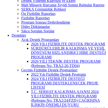
Destek Yönetim Kılavuzu ve Ekleri
Mali Müşavir Harcama Teyidi Somut Bulgular Raporu
SERKA Görünürlük Rehberi
Ön Fizibilite Raporları
Fizibilite Raporları
Program Sonrası Değerlendirme
Diğer Dökümanlar
Sıkça Sorulan Sorular
Destekler
Açık Destek Programları
2026 YILI FİZİBİLİTE DESTEK PROGRAMI
SÜRDÜRÜLEBİLİR KALKINMA VE YEŞİL
DÖNÜŞÜM HIZLANDIRICI HİBE DESTEĞİ
PROGRAMI
2026 YILI TEKNİK DESTEK PROGRAMI
(Referans No: TRA2-26-TD04)
Geçmiş Fizibilite Destek Programları
2022 Yılı Fizibilite Destek Programı
2024 YILI FİZİBİLİTE DESTEĞİ
PROGRAMI DESTEKLENECEK PROJE
LİSTESİ
T.C. SERHAT KALKINMA AJANSI 2024
YILI FİZİBİLİTE DESTEK PROGRAMI
(Referans No: TRA2/24/FZD) ÇAĞRISINA
İLİŞKİN ÖNEMLİ DUYURU