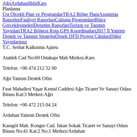
Ağrı
Ardahan
Iğdır
Kars
Planlama
Üst Ölçekli Plan ve Programlar
TRA2 Bölge Planı
Araştırma
Raporları
Faaliyet Raporları
Çalışma Programları
Bütçe
Gerçekleşmeleri
Denetim Raporları
Turizm ve Tanıtım
Yayınları
TRA2 Bölgesi Rota GPS Koordinatları
2017 İl Yatırım
Destek ve Tanıtım Stratejisi
Örnek DFD Projesi Çıktıları
Diğer
Yayınlarımız
T.C. Serhat Kalkınma Ajansı
Atatürk Cad No:69 Ortakapı Mah Merkez-Kars
Telefon: +90 474 212 52 00
Ağrı Yatırım Destek Ofisi
Fırat Mahallesi Yaşar Kemal Caddesi Ağrı Ticaret Ve Sanayi Odası
Binası Kat:3 Merkez-Ağrı
Telefon: +90 472 215 04 24
Ardahan Yatırım Destek Ofisi
Karagöl Mah. Kongre Cad. İskan Sokak Ticaret ve Sanayi Odası
Binası No:41 Kat:2 No:1 Merkez/Ardahan