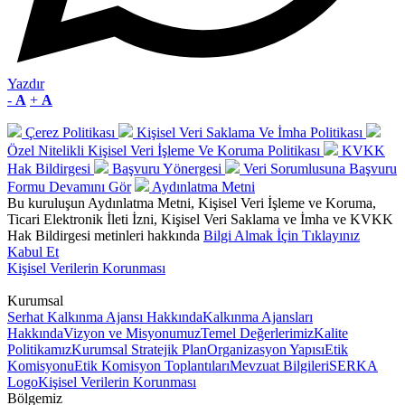
Yazdır
-
A
+
A
Çerez Politikası
Kişisel Veri Saklama Ve İmha Politikası
Özel Nitelikli Kişisel Veri İşleme Ve Koruma Politikası
KVKK
Hak Bildirgesi
Başvuru Yönergesi
Veri Sorumlusuna Başvuru
Formu
Devamını Gör
Aydınlatma Metni
Bu kuruluşun Aydınlatma Metni, Kişisel Veri İşleme ve Koruma,
Ticari Elektronik İleti İzni, Kişisel Veri Saklama ve İmha ve KVKK
Hak Bildirgesi metinleri hakkında
Bilgi Almak İçin Tıklayınız
Kabul Et
Kişisel Verilerin Korunması
Kurumsal
Serhat Kalkınma Ajansı Hakkında
Kalkınma Ajansları
Hakkında
Vizyon ve Misyonumuz
Temel Değerlerimiz
Kalite
Politikamız
Kurumsal Stratejik Plan
Organizasyon Yapısı
Etik
Komisyonu
Etik Komisyon Toplantıları
Mevzuat Bilgileri
SERKA
Logo
Kişisel Verilerin Korunması
Bölgemiz