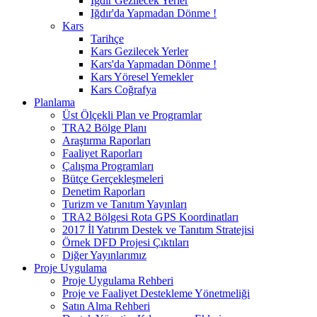
Iğdır Gezilecek Yerler
Iğdır'da Yapmadan Dönme !
Kars
Tarihçe
Kars Gezilecek Yerler
Kars'da Yapmadan Dönme !
Kars Yöresel Yemekler
Kars Coğrafya
Planlama
Üst Ölçekli Plan ve Programlar
TRA2 Bölge Planı
Araştırma Raporları
Faaliyet Raporları
Çalışma Programları
Bütçe Gerçekleşmeleri
Denetim Raporları
Turizm ve Tanıtım Yayınları
TRA2 Bölgesi Rota GPS Koordinatları
2017 İl Yatırım Destek ve Tanıtım Stratejisi
Örnek DFD Projesi Çıktıları
Diğer Yayınlarımız
Proje Uygulama
Proje Uygulama Rehberi
Proje ve Faaliyet Destekleme Yönetmeliği
Satın Alma Rehberi