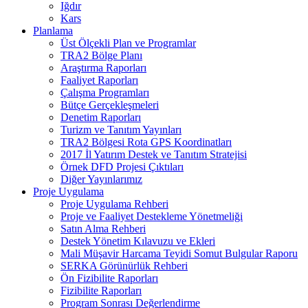
Iğdır
Kars
Planlama
Üst Ölçekli Plan ve Programlar
TRA2 Bölge Planı
Araştırma Raporları
Faaliyet Raporları
Çalışma Programları
Bütçe Gerçekleşmeleri
Denetim Raporları
Turizm ve Tanıtım Yayınları
TRA2 Bölgesi Rota GPS Koordinatları
2017 İl Yatırım Destek ve Tanıtım Stratejisi
Örnek DFD Projesi Çıktıları
Diğer Yayınlarımız
Proje Uygulama
Proje Uygulama Rehberi
Proje ve Faaliyet Destekleme Yönetmeliği
Satın Alma Rehberi
Destek Yönetim Kılavuzu ve Ekleri
Mali Müşavir Harcama Teyidi Somut Bulgular Raporu
SERKA Görünürlük Rehberi
Ön Fizibilite Raporları
Fizibilite Raporları
Program Sonrası Değerlendirme