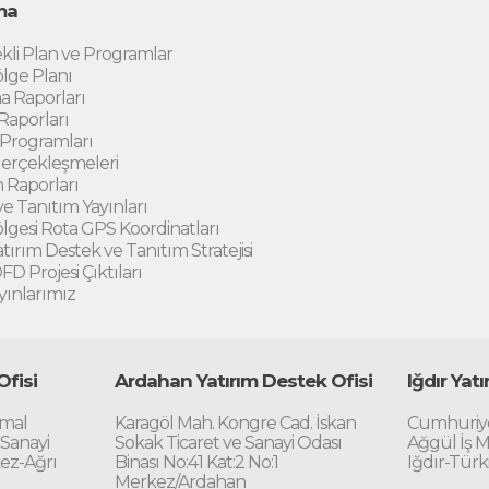
ma
kli Plan ve Programlar
lge Planı
a Raporları
 Raporları
 Programları
erçekleşmeleri
 Raporları
e Tanıtım Yayınları
gesi Rota GPS Koordinatları
atırım Destek ve Tanıtım Stratejisi
D Projesi Çıktıları
yınlarımız
Ofisi
Ardahan Yatırım Destek Ofisi
Iğdır Yat
emal
Karagöl Mah. Kongre Cad. İskan
Cumhuriye
 Sanayi
Sokak Ticaret ve Sanayi Odası
Ağgül İş M
kez-Ağrı
Binası No:41 Kat:2 No:1
Iğdır-Türk
Merkez/Ardahan