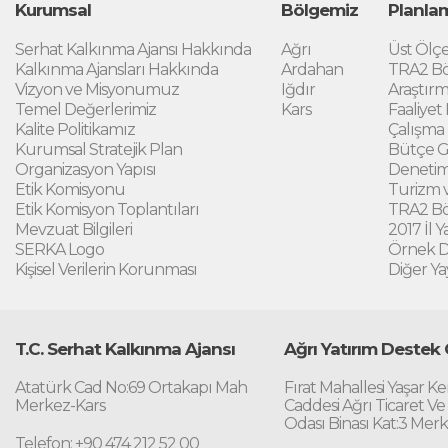
Kurumsal
Bölgemiz
Planla
Serhat Kalkınma Ajansı Hakkında
Ağrı
Üst Ölçe
Kalkınma Ajansları Hakkında
Ardahan
TRA2 Bö
Vizyon ve Misyonumuz
Iğdır
Araştırm
Temel Değerlerimiz
Kars
Faaliyet
Kalite Politikamız
Çalışma
Kurumsal Stratejik Plan
Bütçe G
Organizasyon Yapısı
Denetim
Etik Komisyonu
Turizm v
Etik Komisyon Toplantıları
TRA2 Böl
Mevzuat Bilgileri
2017 İl Y
SERKA Logo
Örnek DF
Kişisel Verilerin Korunması
Diğer Ya
T.C. Serhat Kalkınma Ajansı
Ağrı Yatırım Destek 
Atatürk Cad No:69 Ortakapı Mah
Fırat Mahallesi Yaşar K
Merkez-Kars
Caddesi Ağrı Ticaret Ve
Odası Binası Kat:3 Mer
Telefon: +90 474 212 52 00