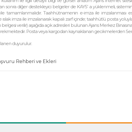
ullanım ile ilgili detaylı bilgi ve görsel anlatım Ajans internet s
n sonra diğer destekleyici belgeler de KAYS’ a yüklenmeli, sistem
ile tamamlanmalıdır. Taahhütnamenin e-imza ile imzalanması esa
slak imza ile imzalanarak kapalı zarf içinde; taahhütlü posta yoluyla,
ındı belgesi verilir) aşağıda açık adresleri bulunan Ajans Merkez Binas
rekmektedir. Posta veya kargodan kaynaklanan gecikmelerden Serh
anen duyurulur.
şvuru Rehberi ve Ekleri