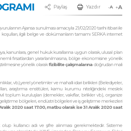
ROGRAMI
A
-
+
Paylaş
Yazdır
A
rularının Ajansa sunulması amacıyla 21/02/2020 tarihi itibari ile
 koşulları, ilgili belge ve dokümanların tamamı SERKA internet
, kanunlara, genel hukuk kurallarına uygun olarak, ulusal plan
emli fırsatlardan yararlanılmasına, bölge ekonomisine yönelik
iştirilmesine yönelik olarak
fizibilite çalışmalarına
doğrudan mali
ar, vb.),yerel yönetimler ve mahalli idari birlikleri (Belediyeler,
ulları, araştırma enstitüleri, kamu kurumu niteliğindeki meslek
il toplum kuruluşları (dernekler, vakıflar, birlikler vb.), organize
i geliştirme bölgeleri, endüstri bölgeleri ve iş geliştirme merkezleri
Aralık 2020 saat 17.00, matbu olarak ise 31 Aralık 2020 saat
ıt olup kullanıcı adı ve şifre alınması gerekmektedir. Sisteme