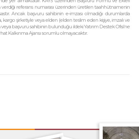
itesinde yer almaktadır. KAYS üzerinden Başvuru Formu ve Ekleri
in verdiği referans numarası üzerinden üretilen taahhütnamenin
stır. Ancak başvuru sahibinin e-imzası olmadığı durumlarda
 kargo şirketiyle veya elden (elden teslim eden kişiye, imzalı ve
ına veya başvuru sahibinin bulunduğu ildeki Yatırım Destek Ofisi’ne
at Kalkınma Ajansı sorumlu olmayacaktır.