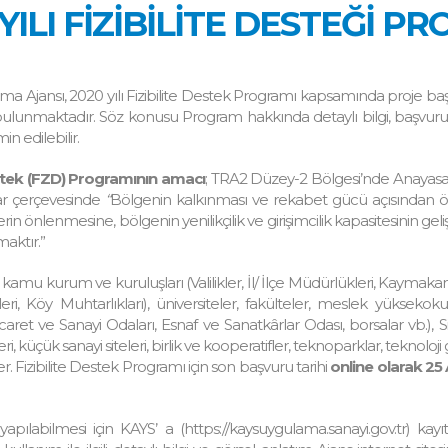
YILI FİZİBİLİTE DESTEĞİ P
ma Ajansı, 2020 yılı Fizibilite Destek Programı kapsamında proje başvu
bulunmaktadır. Söz konusu Program hakkında detaylı bilgi, başvuru
in edilebilir.
estek (FZD) Programının
amacı
; TRA2 Düzey-2 Bölgesi’nde Anayasaya
ar çerçevesinde
“
Bölgenin kalkınması ve rekabet gücü açısından ön
lerin önlenmesine, bölgenin yenilikçilik ve girişimcilik kapasitesinin gel
aktır.”
mu kurum ve kuruluşları (Valilikler, İl/ İlçe Müdürlükleri, Kaymakamlıkl
leri, Köy Muhtarlıkları), üniversiteler, fakülteler, meslek yüksekok
icaret ve Sanayi Odaları, Esnaf ve Sanatkârlar Odası, borsalar vb.), Siv
ri, küçük sanayi siteleri, birlik ve kooperatifler, teknoparklar, teknoloj
ler. Fizibilite Destek Programı için son başvuru tarihi
online olarak 25 
pılabilmesi için KAYS’ a (https://kaysuygulama.sanayi.gov.tr) kay