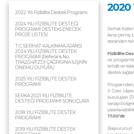
2020 
2022 Yılı Fizibilite Destek Programı
2024 YILI FİZİBİLİTE DESTEĞİ
Serhat Kalkın
PROGRAMI DESTEKLENECEK
PROJE LİSTESİ
ilana çıkmış 
sitesinden tem
T.C. SERHAT KALKINMA AJANSI
2024 YILI FİZİBİLİTE DESTEK
Fizibilite D
PROGRAMI (Referans No:
ve programl
TRA2/24/FZD) ÇAĞRISINA İLİŞKİN
tehdit ve risk
ÖNEMLİ DUYURU
destek sağlam
2025 YILI FİZİBİLİTE DESTEK
PROGRAMI
Programdan, ka
İl Özel İdare
SERKA 2021 YILI FİZİBİLİTE
kuruluşları (T
DESTEĞİ PROGRAMI SONUÇLARI
sanayi bölgele
yararlanabilir
2018 YILI FİZİBİLİTE DESTEK
17.00’dır
PROGRAMI
Başvurunun ya
2019 YILI FİZİBİLİTE DESTEK