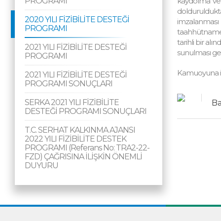
PROGRAMI
kaydolma ve k
dolduruldukta
2020 YILI FİZİBİLİTE DESTEĞİ
imzalanması 
PROGRAMI
taahhütname ı
tarihli bir al
2021 YILI FİZİBİLİTE DESTEĞİ
sunulması ge
PROGRAMI
Kamuoyuna il
2021 YILI FİZİBİLİTE DESTEĞİ
PROGRAMI SONUÇLARI
SERKA 2021 YILI FİZİBİLİTE
Ba
DESTEĞİ PROGRAMI SONUÇLARI
T.C. SERHAT KALKINMA AJANSI
2022 YILI FİZİBİLİTE DESTEK
PROGRAMI (Referans No: TRA2-22-
FZD) ÇAĞRISINA İLİŞKİN ÖNEMLİ
DUYURU