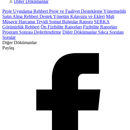
Diğer Dökümanlar
Proje Uygulama Rehberi
Proje ve Faaliyet Destekleme Yönetmeliği
Satın Alma Rehberi
Destek Yönetim Kılavuzu ve Ekleri
Mali
Müşavir Harcama Teyidi Somut Bulgular Raporu
SERKA
Görünürlük Rehberi
Ön Fizibilite Raporları
Fizibilite Raporları
Program Sonrası Değerlendirme
Diğer Dökümanlar
Sıkça Sorulan
Sorular
Diğer Dökümanlar
Paylaş