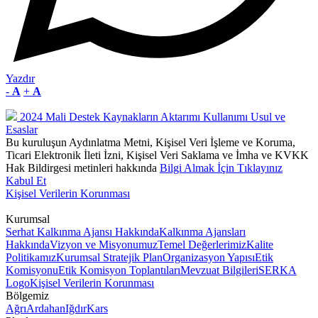
Yazdır
-
A
+
A
2024 Mali Destek Kaynakların Aktarımı Kullanımı Usul ve
Esaslar
Bu kuruluşun Aydınlatma Metni, Kişisel Veri İşleme ve Koruma,
Ticari Elektronik İleti İzni, Kişisel Veri Saklama ve İmha ve KVKK
Hak Bildirgesi metinleri hakkında
Bilgi Almak İçin Tıklayınız
Kabul Et
Kişisel Verilerin Korunması
Kurumsal
Serhat Kalkınma Ajansı Hakkında
Kalkınma Ajansları
Hakkında
Vizyon ve Misyonumuz
Temel Değerlerimiz
Kalite
Politikamız
Kurumsal Stratejik Plan
Organizasyon Yapısı
Etik
Komisyonu
Etik Komisyon Toplantıları
Mevzuat Bilgileri
SERKA
Logo
Kişisel Verilerin Korunması
Bölgemiz
Ağrı
Ardahan
Iğdır
Kars