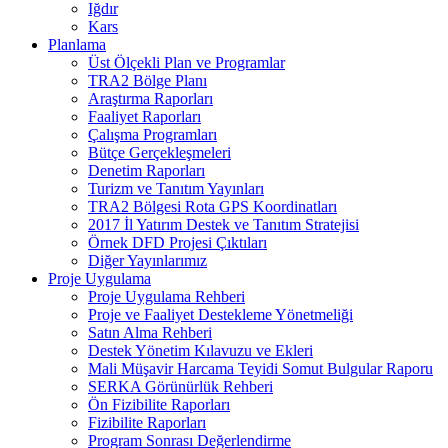
Iğdır
Kars
Planlama
Üst Ölçekli Plan ve Programlar
TRA2 Bölge Planı
Araştırma Raporları
Faaliyet Raporları
Çalışma Programları
Bütçe Gerçekleşmeleri
Denetim Raporları
Turizm ve Tanıtım Yayınları
TRA2 Bölgesi Rota GPS Koordinatları
2017 İl Yatırım Destek ve Tanıtım Stratejisi
Örnek DFD Projesi Çıktıları
Diğer Yayınlarımız
Proje Uygulama
Proje Uygulama Rehberi
Proje ve Faaliyet Destekleme Yönetmeliği
Satın Alma Rehberi
Destek Yönetim Kılavuzu ve Ekleri
Mali Müşavir Harcama Teyidi Somut Bulgular Raporu
SERKA Görünürlük Rehberi
Ön Fizibilite Raporları
Fizibilite Raporları
Program Sonrası Değerlendirme