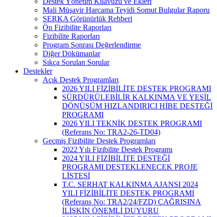
Destek Yönetim Kılavuzu ve Ekleri
Mali Müşavir Harcama Teyidi Somut Bulgular Raporu
SERKA Görünürlük Rehberi
Ön Fizibilite Raporları
Fizibilite Raporları
Program Sonrası Değerlendirme
Diğer Dökümanlar
Sıkça Sorulan Sorular
Destekler
Açık Destek Programları
2026 YILI FİZİBİLİTE DESTEK PROGRAMI
SÜRDÜRÜLEBİLİR KALKINMA VE YEŞİL
DÖNÜŞÜM HIZLANDIRICI HİBE DESTEĞİ
PROGRAMI
2026 YILI TEKNİK DESTEK PROGRAMI
(Referans No: TRA2-26-TD04)
Geçmiş Fizibilite Destek Programları
2022 Yılı Fizibilite Destek Programı
2024 YILI FİZİBİLİTE DESTEĞİ
PROGRAMI DESTEKLENECEK PROJE
LİSTESİ
T.C. SERHAT KALKINMA AJANSI 2024
YILI FİZİBİLİTE DESTEK PROGRAMI
(Referans No: TRA2/24/FZD) ÇAĞRISINA
İLİŞKİN ÖNEMLİ DUYURU