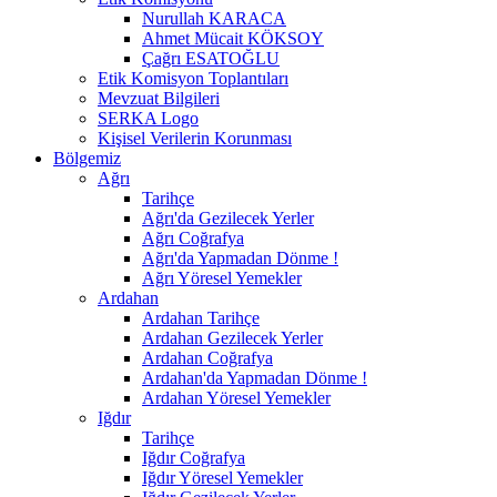
Nurullah KARACA
Ahmet Mücait KÖKSOY
Çağrı ESATOĞLU
Etik Komisyon Toplantıları
Mevzuat Bilgileri
SERKA Logo
Kişisel Verilerin Korunması
Bölgemiz
Ağrı
Tarihçe
Ağrı'da Gezilecek Yerler
Ağrı Coğrafya
Ağrı'da Yapmadan Dönme !
Ağrı Yöresel Yemekler
Ardahan
Ardahan Tarihçe
Ardahan Gezilecek Yerler
Ardahan Coğrafya
Ardahan'da Yapmadan Dönme !
Ardahan Yöresel Yemekler
Iğdır
Tarihçe
Iğdır Coğrafya
Iğdır Yöresel Yemekler