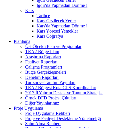
Iğdır Gezilecek Yerler
Iğdır'da Yapmadan Dönme !
Kars
Tarihçe
Kars Gezilecek Yerler
Kars'da Yapmadan Dönme !
Kars Yöresel Yemekler
Kars Coğrafya
Planlama
Üst Ölçekli Plan ve Programlar
TRA2 Bölge Planı
Araştırma Raporları
Faaliyet Raporları
Çalışma Programları
Bütçe Gerçekleşmeleri
Denetim Raporları
Turizm ve Tanıtım Yayınları
TRA2 Bölgesi Rota GPS Koordinatları
2017 İl Yatırım Destek ve Tanıtım Stratejisi
Örnek DFD Projesi Çıktıları
Diğer Yayınlarımız
Proje Uygulama
Proje Uygulama Rehberi
Proje ve Faaliyet Destekleme Yönetmeliği
Satın Alma Rehberi