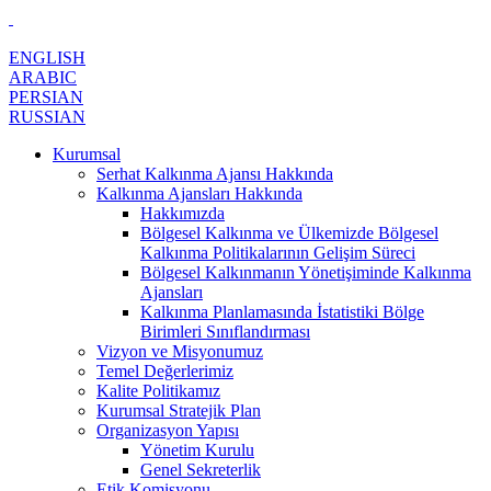
ENGLISH
ARABIC
PERSIAN
RUSSIAN
Kurumsal
Serhat Kalkınma Ajansı Hakkında
Kalkınma Ajansları Hakkında
Hakkımızda
Bölgesel Kalkınma ve Ülkemizde Bölgesel
Kalkınma Politikalarının Gelişim Süreci
Bölgesel Kalkınmanın Yönetişiminde Kalkınma
Ajansları
Kalkınma Planlamasında İstatistiki Bölge
Birimleri Sınıflandırması
Vizyon ve Misyonumuz
Temel Değerlerimiz
Kalite Politikamız
Kurumsal Stratejik Plan
Organizasyon Yapısı
Yönetim Kurulu
Genel Sekreterlik
Etik Komisyonu