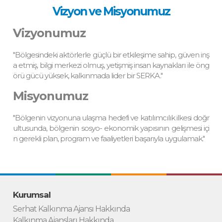
Vizyon ve Misyonumuz
Vizyonumuz
"Bölgesindeki aktörlerle güçlü bir etkileşime sahip, güven inş
a etmiş, bilgi merkezi olmuş, yetişmiş insan kaynakları ile öng
örü gücü yüksek, kalkınmada lider bir SERKA."
Misyonumuz
"Bölgenin vizyonuna ulaşma hedefi ve katılımcılık ilkesi doğr
ultusunda, bölgenin sosyo- ekonomik yapısının gelişmesi içi
n gerekli plan, program ve faaliyetleri başarıyla uygulamak."
Kurumsal
Serhat Kalkınma Ajansı Hakkında
Kalkınma Ajansları Hakkında