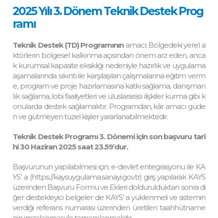
2025 Yılı 3. Dönem Teknik Destek Prog
ramı
Teknik Destek (TD) Programının
amacı; Bölgedeki yerel a
ktörlerin bölgesel kalkınma açısından önem arz eden, anca
k kurumsal kapasite eksikliği nedeniyle hazırlık ve uygulama
aşamalarında sıkıntı ile karşılaşılan çalışmalarına eğitim verm
e, program ve proje hazırlamasına katkı sağlama, danışman
lık sağlama, lobi faaliyetleri ve uluslararası ilişkiler kurma gibi k
onularda destek sağlamaktır. Programdan, kâr amacı güde
n ve gütmeyen tüzel kişiler yararlanabilmektedir.
Teknik Destek Programı 3. Dönemi için son başvuru tari
hi 30 Haziran 2025 saat 23.59’dur.
Başvurunun yapılabilmesi için; e-devlet entegrasyonu ile KA
YS’ a (https://kaysuygulama.sanayi.gov.tr) giriş yapılarak KAYS
üzerinden Başvuru Formu ve Ekleri doldurulduktan sonra di
ğer destekleyici belgeler de KAYS’ a yüklenmeli ve sistemin
verdiği referans numarası üzerinden üretilen taahhütname
nin imzalanması ile tamamlanmalıdır.