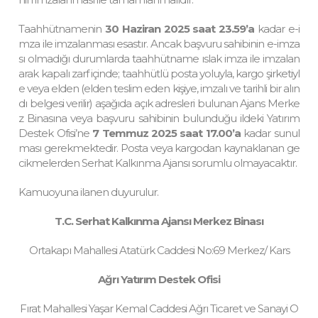
Taahhütnamenin
30 Haziran 2025 saat 23.59’a
kadar e-i
mza ile imzalanması esastır. Ancak başvuru sahibinin e-imza
sı olmadığı durumlarda taahhütname ıslak imza ile imzalan
arak kapalı zarf içinde; taahhütlü posta yoluyla, kargo şirketiyl
e veya elden (elden teslim eden kişiye, imzalı ve tarihli bir alın
dı belgesi verilir) aşağıda açık adresleri bulunan Ajans Merke
z Binasına veya başvuru sahibinin bulunduğu ildeki Yatırım
Destek Ofisi’ne
7 Temmuz 2025 saat 17.00’a
kadar sunul
ması gerekmektedir. Posta veya kargodan kaynaklanan ge
cikmelerden Serhat Kalkınma Ajansı sorumlu olmayacaktır.
Kamuoyuna ilanen duyurulur.
T.C. Serhat Kalkınma Ajansı Merkez Binası
Ortakapı Mahallesi Atatürk Caddesi No:69 Merkez/ Kars
Ağrı Yatırım Destek Ofisi
Fırat Mahallesi Yaşar Kemal Caddesi Ağrı Ticaret ve Sanayi O