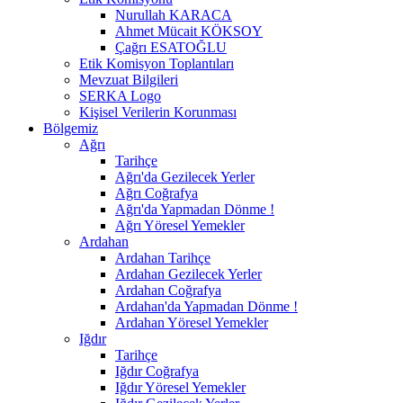
Nurullah KARACA
Ahmet Mücait KÖKSOY
Çağrı ESATOĞLU
Etik Komisyon Toplantıları
Mevzuat Bilgileri
SERKA Logo
Kişisel Verilerin Korunması
Bölgemiz
Ağrı
Tarihçe
Ağrı'da Gezilecek Yerler
Ağrı Coğrafya
Ağrı'da Yapmadan Dönme !
Ağrı Yöresel Yemekler
Ardahan
Ardahan Tarihçe
Ardahan Gezilecek Yerler
Ardahan Coğrafya
Ardahan'da Yapmadan Dönme !
Ardahan Yöresel Yemekler
Iğdır
Tarihçe
Iğdır Coğrafya
Iğdır Yöresel Yemekler