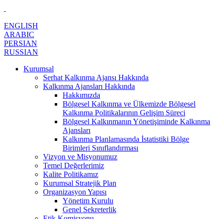
ENGLISH
ARABIC
PERSIAN
RUSSIAN
Kurumsal
Serhat Kalkınma Ajansı Hakkında
Kalkınma Ajansları Hakkında
Hakkımızda
Bölgesel Kalkınma ve Ülkemizde Bölgesel
Kalkınma Politikalarının Gelişim Süreci
Bölgesel Kalkınmanın Yönetişiminde Kalkınma
Ajansları
Kalkınma Planlamasında İstatistiki Bölge
Birimleri Sınıflandırması
Vizyon ve Misyonumuz
Temel Değerlerimiz
Kalite Politikamız
Kurumsal Stratejik Plan
Organizasyon Yapısı
Yönetim Kurulu
Genel Sekreterlik
Etik Komisyonu