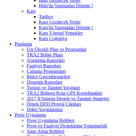
Iğdır Gezilecek Yerler
Iğdır'da Yapmadan Dönme !
Kars
Tarihçe
Kars Gezilecek Yerler
Kars'da Yapmadan Dönme !
Kars Yöresel Yemekler
Kars Coğrafya
Planlama
Üst Ölçekli Plan ve Programlar
TRA2 Bölge Planı
Araştırma Raporları
Faaliyet Raporları
Çalışma Programları
Bütçe Gerçekleşmeleri
Denetim Raporları
Turizm ve Tanıtım Yayınları
TRA2 Bölgesi Rota GPS Koordinatları
2017 İl Yatırım Destek ve Tanıtım Stratejisi
Örnek DFD Projesi Çıktıları
Diğer Yayınlarımız
Proje Uygulama
Proje Uygulama Rehberi
Proje ve Faaliyet Destekleme Yönetmeliği
Satın Alma Rehberi