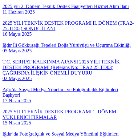
2025 yılı 2. Dönem Teknik Destek Faaliyetleri Hizmet Alım İlanı
11 Haziran 2025
2025 YILI TEKNİK DESTEK PROGRAMI II. DÖNEM (TRA2-
25-TD02) SONUÇ İLANI
16 Mayıs 2025
Iğdır İli Gökkuşağı Tepeleri Doğa Yürüyüşü ve Uçurtma Etkinliği
05 Mayıs 2025
T.C. SERHAT KALKINMA AJANSI 2025 YILI TEKNİK
DESTEK PROGRAMI (Referans No: TRA2-25-TD03)
ÇAĞRISINA İLİŞKİN ÖNEMLİ DUYURU
02 Mayıs 2025
Ağrı’da Sosyal Medya Yönetimi ve Fotoğrafçılık Eğitimleri
Başlıyor!
17 Nisan 2025
2025 YILI TEKNİK DESTEK PROGRAMI 1. DÖNEM
YÜKLENİCİ FİRMALAR
15 Nisan 2025
Iğdır’da Fotoğrafçılık ve Sosyal Medya Yönetimi Eğitimleri