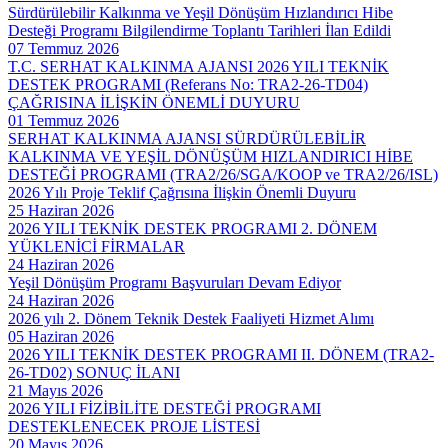
Sürdürülebilir Kalkınma ve Yeşil Dönüşüm Hızlandırıcı Hibe
Desteği Programı Bilgilendirme Toplantı Tarihleri İlan Edildi
07 Temmuz 2026
T.C. SERHAT KALKINMA AJANSI 2026 YILI TEKNİK
DESTEK PROGRAMI (Referans No: TRA2-26-TD04)
ÇAĞRISINA İLİŞKİN ÖNEMLİ DUYURU
01 Temmuz 2026
SERHAT KALKINMA AJANSI SÜRDÜRÜLEBİLİR
KALKINMA VE YEŞİL DÖNÜŞÜM HIZLANDIRICI HİBE
DESTEĞİ PROGRAMI (TRA2/26/SGA/KOOP ve TRA2/26/ISL)
2026 Yılı Proje Teklif Çağrısına İlişkin Önemli Duyuru
25 Haziran 2026
2026 YILI TEKNİK DESTEK PROGRAMI 2. DÖNEM
YÜKLENİCİ FİRMALAR
24 Haziran 2026
Yeşil Dönüşüm Programı Başvuruları Devam Ediyor
24 Haziran 2026
2026 yılı 2. Dönem Teknik Destek Faaliyeti Hizmet Alımı
05 Haziran 2026
2026 YILI TEKNİK DESTEK PROGRAMI II. DÖNEM (TRA2-
26-TD02) SONUÇ İLANI
21 Mayıs 2026
2026 YILI FİZİBİLİTE DESTEĞİ PROGRAMI
DESTEKLENECEK PROJE LİSTESİ
20 Mayıs 2026