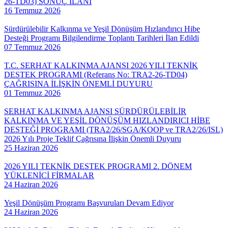
26-TD03) SONUÇ İLANI
16 Temmuz 2026
Sürdürülebilir Kalkınma ve Yeşil Dönüşüm Hızlandırıcı Hibe
Desteği Programı Bilgilendirme Toplantı Tarihleri İlan Edildi
07 Temmuz 2026
T.C. SERHAT KALKINMA AJANSI 2026 YILI TEKNİK
DESTEK PROGRAMI (Referans No: TRA2-26-TD04)
ÇAĞRISINA İLİŞKİN ÖNEMLİ DUYURU
01 Temmuz 2026
SERHAT KALKINMA AJANSI SÜRDÜRÜLEBİLİR
KALKINMA VE YEŞİL DÖNÜŞÜM HIZLANDIRICI HİBE
DESTEĞİ PROGRAMI (TRA2/26/SGA/KOOP ve TRA2/26/ISL)
2026 Yılı Proje Teklif Çağrısına İlişkin Önemli Duyuru
25 Haziran 2026
2026 YILI TEKNİK DESTEK PROGRAMI 2. DÖNEM
YÜKLENİCİ FİRMALAR
24 Haziran 2026
Yeşil Dönüşüm Programı Başvuruları Devam Ediyor
24 Haziran 2026