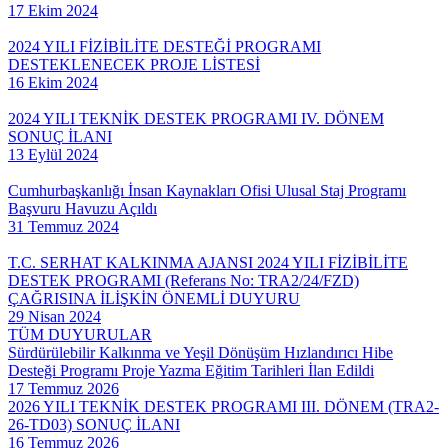
17 Ekim 2024
2024 YILI FİZİBİLİTE DESTEĞİ PROGRAMI
DESTEKLENECEK PROJE LİSTESİ
16 Ekim 2024
2024 YILI TEKNİK DESTEK PROGRAMI IV. DÖNEM
SONUÇ İLANI
13 Eylül 2024
Cumhurbaşkanlığı İnsan Kaynakları Ofisi Ulusal Staj Programı
Başvuru Havuzu Açıldı
31 Temmuz 2024
T.C. SERHAT KALKINMA AJANSI 2024 YILI FİZİBİLİTE
DESTEK PROGRAMI (Referans No: TRA2/24/FZD)
ÇAĞRISINA İLİŞKİN ÖNEMLİ DUYURU
29 Nisan 2024
TÜM DUYURULAR
Sürdürülebilir Kalkınma ve Yeşil Dönüşüm Hızlandırıcı Hibe
Desteği Programı Proje Yazma Eğitim Tarihleri İlan Edildi
17 Temmuz 2026
2026 YILI TEKNİK DESTEK PROGRAMI III. DÖNEM (TRA2-
26-TD03) SONUÇ İLANI
16 Temmuz 2026