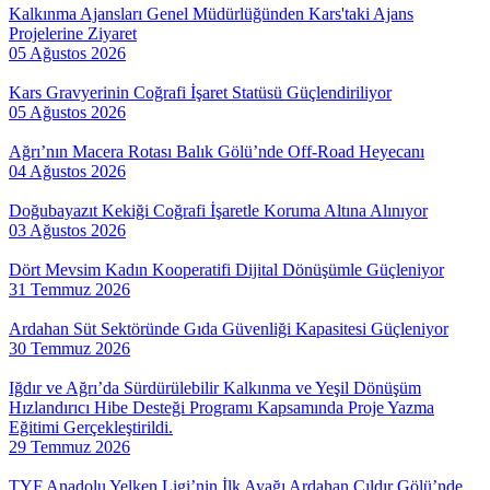
Kalkınma Ajansları Genel Müdürlüğünden Kars'taki Ajans
Projelerine Ziyaret
05 Ağustos 2026
Kars Gravyerinin Coğrafi İşaret Statüsü Güçlendiriliyor
05 Ağustos 2026
Ağrı’nın Macera Rotası Balık Gölü’nde Off-Road Heyecanı
04 Ağustos 2026
Doğubayazıt Kekiği Coğrafi İşaretle Koruma Altına Alınıyor
03 Ağustos 2026
Dört Mevsim Kadın Kooperatifi Dijital Dönüşümle Güçleniyor
31 Temmuz 2026
Ardahan Süt Sektöründe Gıda Güvenliği Kapasitesi Güçleniyor
30 Temmuz 2026
Iğdır ve Ağrı’da Sürdürülebilir Kalkınma ve Yeşil Dönüşüm
Hızlandırıcı Hibe Desteği Programı Kapsamında Proje Yazma
Eğitimi Gerçekleştirildi.
29 Temmuz 2026
TYF Anadolu Yelken Ligi’nin İlk Ayağı Ardahan Çıldır Gölü’nde