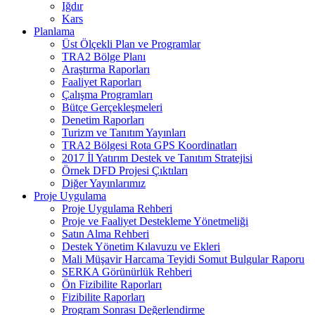
Iğdır
Kars
Planlama
Üst Ölçekli Plan ve Programlar
TRA2 Bölge Planı
Araştırma Raporları
Faaliyet Raporları
Çalışma Programları
Bütçe Gerçekleşmeleri
Denetim Raporları
Turizm ve Tanıtım Yayınları
TRA2 Bölgesi Rota GPS Koordinatları
2017 İl Yatırım Destek ve Tanıtım Stratejisi
Örnek DFD Projesi Çıktıları
Diğer Yayınlarımız
Proje Uygulama
Proje Uygulama Rehberi
Proje ve Faaliyet Destekleme Yönetmeliği
Satın Alma Rehberi
Destek Yönetim Kılavuzu ve Ekleri
Mali Müşavir Harcama Teyidi Somut Bulgular Raporu
SERKA Görünürlük Rehberi
Ön Fizibilite Raporları
Fizibilite Raporları
Program Sonrası Değerlendirme