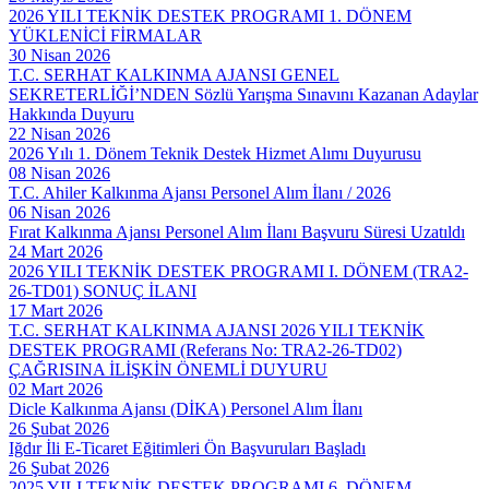
2026 YILI TEKNİK DESTEK PROGRAMI 1. DÖNEM
YÜKLENİCİ FİRMALAR
30 Nisan 2026
T.C. SERHAT KALKINMA AJANSI GENEL
SEKRETERLİĞİ’NDEN Sözlü Yarışma Sınavını Kazanan Adaylar
Hakkında Duyuru
22 Nisan 2026
2026 Yılı 1. Dönem Teknik Destek Hizmet Alımı Duyurusu
08 Nisan 2026
T.C. Ahiler Kalkınma Ajansı Personel Alım İlanı / 2026
06 Nisan 2026
Fırat Kalkınma Ajansı Personel Alım İlanı Başvuru Süresi Uzatıldı
24 Mart 2026
2026 YILI TEKNİK DESTEK PROGRAMI I. DÖNEM (TRA2-
26-TD01) SONUÇ İLANI
17 Mart 2026
T.C. SERHAT KALKINMA AJANSI 2026 YILI TEKNİK
DESTEK PROGRAMI (Referans No: TRA2-26-TD02)
ÇAĞRISINA İLİŞKİN ÖNEMLİ DUYURU
02 Mart 2026
Dicle Kalkınma Ajansı (DİKA) Personel Alım İlanı
26 Şubat 2026
Iğdır İli E-Ticaret Eğitimleri Ön Başvuruları Başladı
26 Şubat 2026
2025 YILI TEKNİK DESTEK PROGRAMI 6. DÖNEM