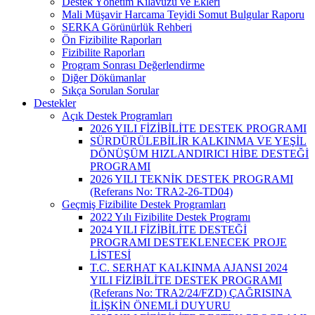
Destek Yönetim Kılavuzu ve Ekleri
Mali Müşavir Harcama Teyidi Somut Bulgular Raporu
SERKA Görünürlük Rehberi
Ön Fizibilite Raporları
Fizibilite Raporları
Program Sonrası Değerlendirme
Diğer Dökümanlar
Sıkça Sorulan Sorular
Destekler
Açık Destek Programları
2026 YILI FİZİBİLİTE DESTEK PROGRAMI
SÜRDÜRÜLEBİLİR KALKINMA VE YEŞİL
DÖNÜŞÜM HIZLANDIRICI HİBE DESTEĞİ
PROGRAMI
2026 YILI TEKNİK DESTEK PROGRAMI
(Referans No: TRA2-26-TD04)
Geçmiş Fizibilite Destek Programları
2022 Yılı Fizibilite Destek Programı
2024 YILI FİZİBİLİTE DESTEĞİ
PROGRAMI DESTEKLENECEK PROJE
LİSTESİ
T.C. SERHAT KALKINMA AJANSI 2024
YILI FİZİBİLİTE DESTEK PROGRAMI
(Referans No: TRA2/24/FZD) ÇAĞRISINA
İLİŞKİN ÖNEMLİ DUYURU