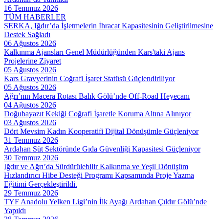
16 Temmuz 2026
TÜM HABERLER
SERKA, Iğdır’da İşletmelerin İhracat Kapasitesinin Geliştirilmesine
Destek Sağladı
06 Ağustos 2026
Kalkınma Ajansları Genel Müdürlüğünden Kars'taki Ajans
Projelerine Ziyaret
05 Ağustos 2026
Kars Gravyerinin Coğrafi İşaret Statüsü Güçlendiriliyor
05 Ağustos 2026
Ağrı’nın Macera Rotası Balık Gölü’nde Off-Road Heyecanı
04 Ağustos 2026
Doğubayazıt Kekiği Coğrafi İşaretle Koruma Altına Alınıyor
03 Ağustos 2026
Dört Mevsim Kadın Kooperatifi Dijital Dönüşümle Güçleniyor
31 Temmuz 2026
Ardahan Süt Sektöründe Gıda Güvenliği Kapasitesi Güçleniyor
30 Temmuz 2026
Iğdır ve Ağrı’da Sürdürülebilir Kalkınma ve Yeşil Dönüşüm
Hızlandırıcı Hibe Desteği Programı Kapsamında Proje Yazma
Eğitimi Gerçekleştirildi.
29 Temmuz 2026
TYF Anadolu Yelken Ligi’nin İlk Ayağı Ardahan Çıldır Gölü’nde
Yapıldı