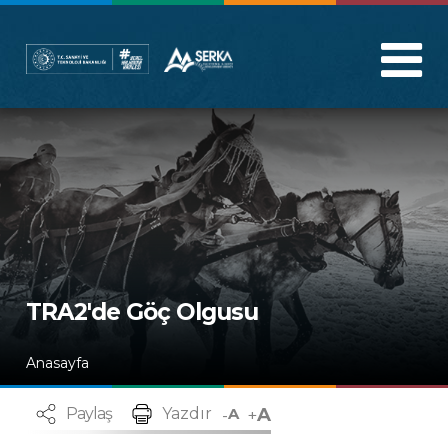
TRA2'de Göç Olgusu
Anasayfa
A
-
+
Paylaş
Yazdır
A