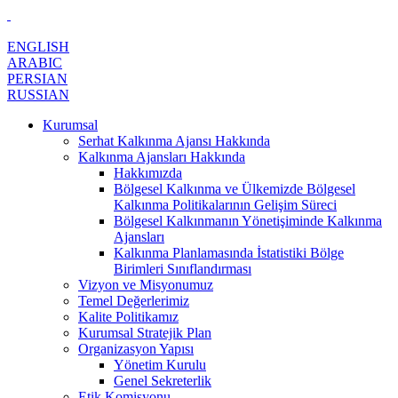
ENGLISH
ARABIC
PERSIAN
RUSSIAN
Kurumsal
Serhat Kalkınma Ajansı Hakkında
Kalkınma Ajansları Hakkında
Hakkımızda
Bölgesel Kalkınma ve Ülkemizde Bölgesel
Kalkınma Politikalarının Gelişim Süreci
Bölgesel Kalkınmanın Yönetişiminde Kalkınma
Ajansları
Kalkınma Planlamasında İstatistiki Bölge
Birimleri Sınıflandırması
Vizyon ve Misyonumuz
Temel Değerlerimiz
Kalite Politikamız
Kurumsal Stratejik Plan
Organizasyon Yapısı
Yönetim Kurulu
Genel Sekreterlik
Etik Komisyonu