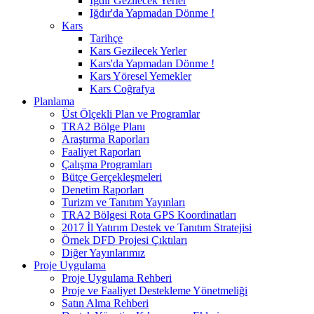
Iğdır Gezilecek Yerler
Iğdır'da Yapmadan Dönme !
Kars
Tarihçe
Kars Gezilecek Yerler
Kars'da Yapmadan Dönme !
Kars Yöresel Yemekler
Kars Coğrafya
Planlama
Üst Ölçekli Plan ve Programlar
TRA2 Bölge Planı
Araştırma Raporları
Faaliyet Raporları
Çalışma Programları
Bütçe Gerçekleşmeleri
Denetim Raporları
Turizm ve Tanıtım Yayınları
TRA2 Bölgesi Rota GPS Koordinatları
2017 İl Yatırım Destek ve Tanıtım Stratejisi
Örnek DFD Projesi Çıktıları
Diğer Yayınlarımız
Proje Uygulama
Proje Uygulama Rehberi
Proje ve Faaliyet Destekleme Yönetmeliği
Satın Alma Rehberi