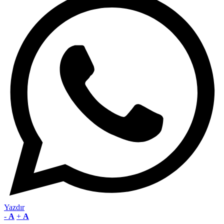
Yazdır
-
A
+
A