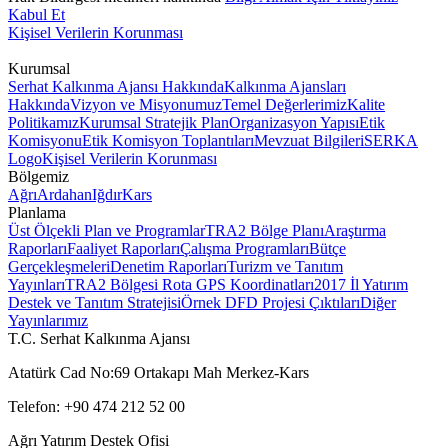
Kabul Et
Kişisel Verilerin Korunması
Kurumsal
Serhat Kalkınma Ajansı Hakkında
Kalkınma Ajansları
Hakkında
Vizyon ve Misyonumuz
Temel Değerlerimiz
Kalite
Politikamız
Kurumsal Stratejik Plan
Organizasyon Yapısı
Etik
Komisyonu
Etik Komisyon Toplantıları
Mevzuat Bilgileri
SERKA
Logo
Kişisel Verilerin Korunması
Bölgemiz
Ağrı
Ardahan
Iğdır
Kars
Planlama
Üst Ölçekli Plan ve Programlar
TRA2 Bölge Planı
Araştırma
Raporları
Faaliyet Raporları
Çalışma Programları
Bütçe
Gerçekleşmeleri
Denetim Raporları
Turizm ve Tanıtım
Yayınları
TRA2 Bölgesi Rota GPS Koordinatları
2017 İl Yatırım
Destek ve Tanıtım Stratejisi
Örnek DFD Projesi Çıktıları
Diğer
Yayınlarımız
T.C. Serhat Kalkınma Ajansı
Atatürk Cad No:69 Ortakapı Mah Merkez-Kars
Telefon: +90 474 212 52 00
Ağrı Yatırım Destek Ofisi