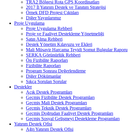
TRA2 Bölgesi Rota GPS Koordinatları
2017 İl Yatırım Destek ve Tanıtım Stratejisi
Örnek DFD Projesi Çıktıları
Diğer Yayınlarımız
Proje Uygulama
Proje Uygulama Rehberi
Proje ve Faaliyet Destekleme Yönetmeliği
Satın Alma Rehberi
Destek Yönetim Kılavuzu ve Ekleri
Mali Müşavir Harcama Teyidi Somut Bulgular Raporu
SERKA Görünürlük Rehberi
Ön Fizibilite Raporları
Fizibilite Raporları
Program Sonrası Değerlendirme
Diğer Dökümanlar
Sıkça Sorulan Sorular
Destekler
Açık Destek Programları
Geçmiş Fizibilite Destek Programları
Geçmiş Mali Destek Programları
Geçmiş Teknik Destek Programları
Geçmiş Doğrudan Faaliyet Destek Programları
Geçmiş Sosyal Gelişmeyi Destekleme Programları
Yatırım Destek Ofisi
Ağrı Yatırım Destek Ofisi