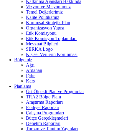
Kalkınma Ajansları Hakkında
Vizyon ve Misyonumuz
Temel Değerlerimiz
Kalite Politikamız
Kurumsal Stratejik Plan
Organizasyon Yapısı
Etik Komisyonu
Etik Komisyon Toplantıları
Mevzuat Bilgileri
SERKA Logo
Kişisel Verilerin Korunması
Bölgemiz
Ağrı
Ardahan
Iğdır
Kars
Planlama
Üst Ölçekli Plan ve Programlar
TRA2 Bölge Planı
Araştırma Raporları
Faaliyet Raporları
Çalışma Programları
Bütçe Gerçekleşmeleri
Denetim Raporları
Turizm ve Tanıtım Yayınları