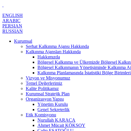
ENGLISH
ARABIC
PERSIAN
RUSSIAN
Kurumsal
Serhat Kalkınma Ajansı Hakkında
Kalkınma Ajansları Hakkında
Hakkımızda
Bölgesel Kalkınma ve Ülkemizde Bölgesel Kalkınm
Bölgesel Kalkınmanın Yönetişiminde Kalkınma Aj
Kalkınma Planlamasında İstatistiki Bölge Birimleri
Vizyon ve Misyonumuz
Temel Değerlerimiz
Kalite Politikamız
Kurumsal Stratejik Plan
Organizasyon Yapısı
Yönetim Kurulu
Genel Sekreterlik
Etik Komisyonu
Nurullah KARACA
Ahmet Mücait KÖKSOY
Çağrı ESATOĞLU