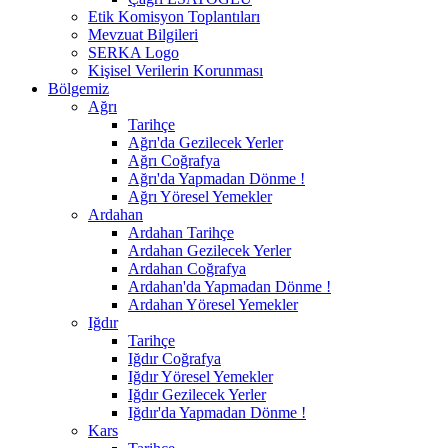
Etik Komisyon Toplantıları
Mevzuat Bilgileri
SERKA Logo
Kişisel Verilerin Korunması
Bölgemiz
Ağrı
Tarihçe
Ağrı'da Gezilecek Yerler
Ağrı Coğrafya
Ağrı'da Yapmadan Dönme !
Ağrı Yöresel Yemekler
Ardahan
Ardahan Tarihçe
Ardahan Gezilecek Yerler
Ardahan Coğrafya
Ardahan'da Yapmadan Dönme !
Ardahan Yöresel Yemekler
Iğdır
Tarihçe
Iğdır Coğrafya
Iğdır Yöresel Yemekler
Iğdır Gezilecek Yerler
Iğdır'da Yapmadan Dönme !
Kars