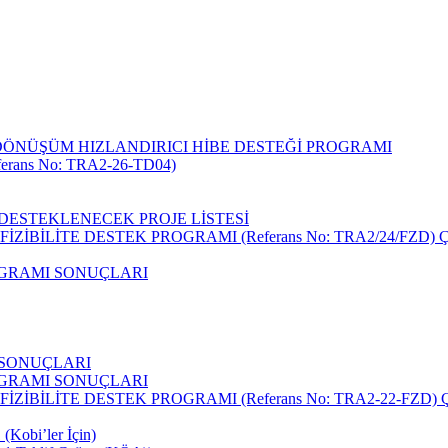
DÖNÜŞÜM HIZLANDIRICI HİBE DESTEĞİ PROGRAMI
rans No: TRA2-26-TD04)
I DESTEKLENECEK PROJE LİSTESİ
 FİZİBİLİTE DESTEK PROGRAMI (Referans No: TRA2/24/FZ
ROGRAMI SONUÇLARI
I SONUÇLARI
ROGRAMI SONUÇLARI
 FİZİBİLİTE DESTEK PROGRAMI (Referans No: TRA2-22-FZ
(Kobi’ler İçin)