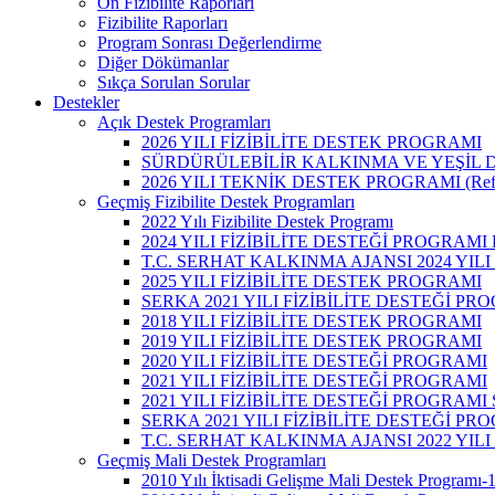
Ön Fizibilite Raporları
Fizibilite Raporları
Program Sonrası Değerlendirme
Diğer Dökümanlar
Sıkça Sorulan Sorular
Destekler
Açık Destek Programları
2026 YILI FİZİBİLİTE DESTEK PROGRAMI
SÜRDÜRÜLEBİLİR KALKINMA VE YEŞİL 
2026 YILI TEKNİK DESTEK PROGRAMI (Refe
Geçmiş Fizibilite Destek Programları
2022 Yılı Fizibilite Destek Programı
2024 YILI FİZİBİLİTE DESTEĞİ PROGRAM
T.C. SERHAT KALKINMA AJANSI 2024 YILI
2025 YILI FİZİBİLİTE DESTEK PROGRAMI
SERKA 2021 YILI FİZİBİLİTE DESTEĞİ P
2018 YILI FİZİBİLİTE DESTEK PROGRAMI
2019 YILI FİZİBİLİTE DESTEK PROGRAMI
2020 YILI FİZİBİLİTE DESTEĞİ PROGRAMI
2021 YILI FİZİBİLİTE DESTEĞİ PROGRAMI
2021 YILI FİZİBİLİTE DESTEĞİ PROGRAM
SERKA 2021 YILI FİZİBİLİTE DESTEĞİ P
T.C. SERHAT KALKINMA AJANSI 2022 YILI
Geçmiş Mali Destek Programları
2010 Yılı İktisadi Gelişme Mali Destek Programı-1 