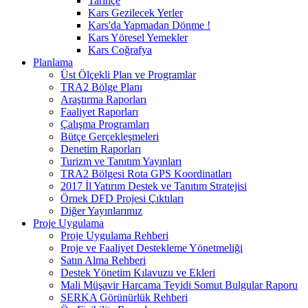
Tarihçe
Kars Gezilecek Yerler
Kars'da Yapmadan Dönme !
Kars Yöresel Yemekler
Kars Coğrafya
Planlama
Üst Ölçekli Plan ve Programlar
TRA2 Bölge Planı
Araştırma Raporları
Faaliyet Raporları
Çalışma Programları
Bütçe Gerçekleşmeleri
Denetim Raporları
Turizm ve Tanıtım Yayınları
TRA2 Bölgesi Rota GPS Koordinatları
2017 İl Yatırım Destek ve Tanıtım Stratejisi
Örnek DFD Projesi Çıktıları
Diğer Yayınlarımız
Proje Uygulama
Proje Uygulama Rehberi
Proje ve Faaliyet Destekleme Yönetmeliği
Satın Alma Rehberi
Destek Yönetim Kılavuzu ve Ekleri
Mali Müşavir Harcama Teyidi Somut Bulgular Raporu
SERKA Görünürlük Rehberi