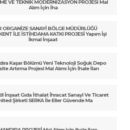
RME VE TEKNİK MODERNİZASYON PROJESİ Mal
Alım İçin İha
IR ORGANİZE SANAYİ BÖLGE MÜDÜRLÜĞÜ
KENT İLE İSTİHDAMA KATKI PROJESİ Yapım İşi
İkmal İnşaat
ıra Kaşar Bölümü Yeni Teknoloji Soğuk Depo
ite Artırma Projesi Mal Alımı İçin İhale İlan
il İnşaat Gıda İthalat İhracat Sanayi Ve Ticaret
mited Şirketi SERKA İle Eller Güvende Ma
 MANDIRA PROJESİ Mal Alımı için ihale ilanı