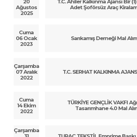
20
T.C. Ahiler Kalkınma Ajansı Bir (1
Ağustos
Adet Şoförsüz Araç Kiralam
2025
Cuma
06 Ocak
Sarıkamış Derneği Mal Alımı
2023
Çarşamba
07 Aralık
T.C. SERHAT KALKINMA AJANSI
2022
Cuma
TÜRKİYE GENÇLİK VAKFI Ağrı
14 Ekim
Tasarımhane 4.0 Mal Alım 
2022
Çarşamba
31
TURAÇ TEKSTİL Emprime Baskı Te