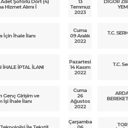
) Adet Şoförlü Dört (4)
13
DİGOR ZİR
a Hizmet Alımı İ
Temmuz
YEM 
2023
Cuma
T.C. SE
 İçin İhale İlanı
09 Aralık
2022
Pazartesi
T.C. S
 İHALE İPTAL İLANI
14 Kasım
2022
Cuma
ARDA
 Genç Girişim ve
26
BEREKETİ
İşi İhale İlanı
Ağustos
2022
Çarşamba
TOR
knolojisi İle Tekstil
06