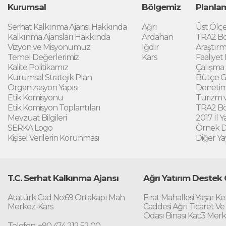
Kurumsal
Bölgemiz
Planla
Serhat Kalkınma Ajansı Hakkında
Ağrı
Üst Ölçe
Kalkınma Ajansları Hakkında
Ardahan
TRA2 Bö
Vizyon ve Misyonumuz
Iğdır
Araştırm
Temel Değerlerimiz
Kars
Faaliyet
Kalite Politikamız
Çalışma
Kurumsal Stratejik Plan
Bütçe G
Organizasyon Yapısı
Denetim
Etik Komisyonu
Turizm v
Etik Komisyon Toplantıları
TRA2 Böl
Mevzuat Bilgileri
2017 İl Y
SERKA Logo
Örnek DF
Kişisel Verilerin Korunması
Diğer Ya
T.C. Serhat Kalkınma Ajansı
Ağrı Yatırım Destek 
Atatürk Cad No:69 Ortakapı Mah
Fırat Mahallesi Yaşar K
Merkez-Kars
Caddesi Ağrı Ticaret Ve
Odası Binası Kat:3 Mer
Telefon: +90 474 212 52 00