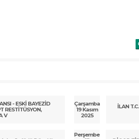
ANSI - ESKİ BAYEZİD
Çarşamba
İLAN T.
PT RESTİTÜSYON,
19 Kasım
A V
2025
Perşembe