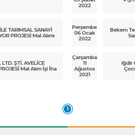
2022
Perşembe
 İLE TARIMSAL SANAYİ
Bekem Tek
06 Ocak
OR PROJESİ Mal Alımı
San
2022
Çarşamba
 LTD. ŞTİ. AVELİCE
11
Iğdir
OJESİ Mal Alım İşi İha
Ağustos
Çocu
2021
1