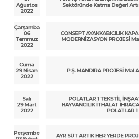
Ağustos
Sektöründe Katma Değeri Artır
2022
Çarşamba
06
CONSEPT AYAKKABICILIK KAPA
Temmuz
MODERNİZASYON PROJESİ Mal Al
2022
Cuma
29 Nisan
P.Ş. MANDIRA PROJESİ Mal Alım
2022
Salı
POLATLAR 1 TEKSTİL İNŞAA
29 Mart
HAYVANCILIK İTHALAT İHRACAT 
2022
POLATLAR 1
Perşembe
AYR SÜT ARTIK HER YERDE PROJESİ
03 Şubat