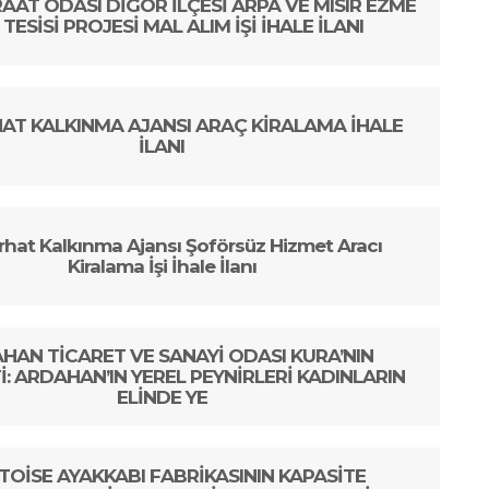
AAT ODASI DİGOR İLÇESİ ARPA VE MISIR EZME
TESİSİ PROJESİ MAL ALIM İŞİ İHALE İLANI
RHAT KALKINMA AJANSI ARAÇ KİRALAMA İHALE
İLANI
erhat Kalkınma Ajansı Şoförsüz Hizmet Aracı
Kiralama İşi İhale İlanı
HAN TİCARET VE SANAYİ ODASI KURA’NIN
: ARDAHAN’IN YEREL PEYNİRLERİ KADINLARIN
ELİNDE YE
TOİSE AYAKKABI FABRİKASININ KAPASİTE