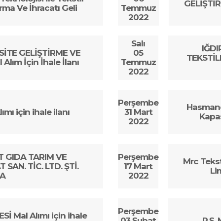
GELİŞTİ
ma Ve İhracatı Geli
Temmuz
2022
Salı
IĞD
SİTE GELİŞTİRME VE
05
TEKSTİL
ım İçin İhale İlanı
Temmuz
2022
Perşembe
Hasmand
ı için ihale ilanı
31 Mart
Kapas
2022
T GIDA TARIM VE
Perşembe
Mrc Tekst
SAN. TİC. LTD. ŞTİ.
17 Mart
Li
 A
2022
Perşembe
 Mal Alımı için ihale
03 Şubat
P.Ş.