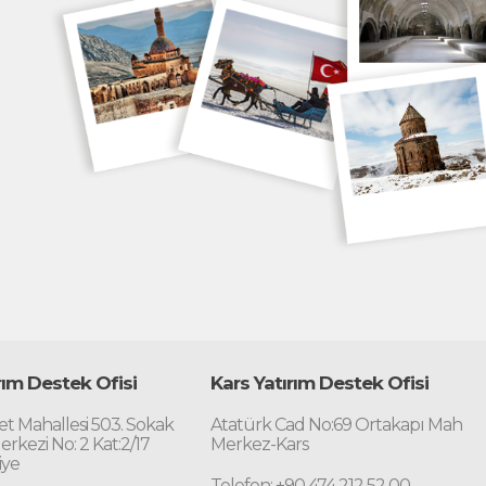
ırım Destek Ofisi
Kars Yatırım Destek Ofisi
t Mahallesi 503. Sokak
Atatürk Cad No:69 Ortakapı Mah
erkezi No: 2 Kat:2/17
Merkez-Kars
iye
Telefon: +90 474 212 52 00