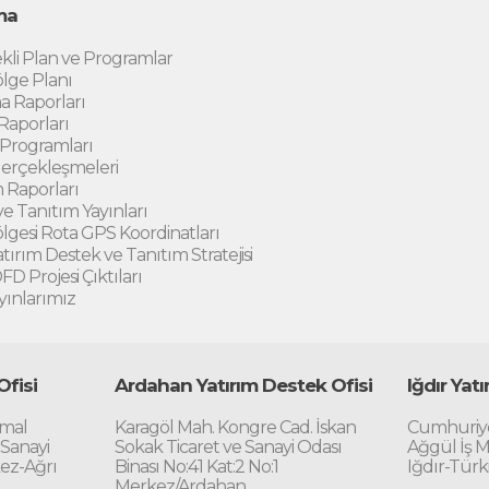
ma
kli Plan ve Programlar
lge Planı
a Raporları
 Raporları
 Programları
erçekleşmeleri
 Raporları
e Tanıtım Yayınları
gesi Rota GPS Koordinatları
atırım Destek ve Tanıtım Stratejisi
D Projesi Çıktıları
yınlarımız
Ofisi
Ardahan Yatırım Destek Ofisi
Iğdır Yat
emal
Karagöl Mah. Kongre Cad. İskan
Cumhuriye
 Sanayi
Sokak Ticaret ve Sanayi Odası
Ağgül İş M
kez-Ağrı
Binası No:41 Kat:2 No:1
Iğdır-Türk
Merkez/Ardahan