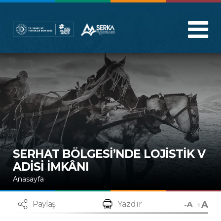
SERHAT BÖLGESİ’NDE LOJİSTİK V
ADİSİ İMKÂNI
Anasayfa
A
-
+
Paylaş
Yazdır
A