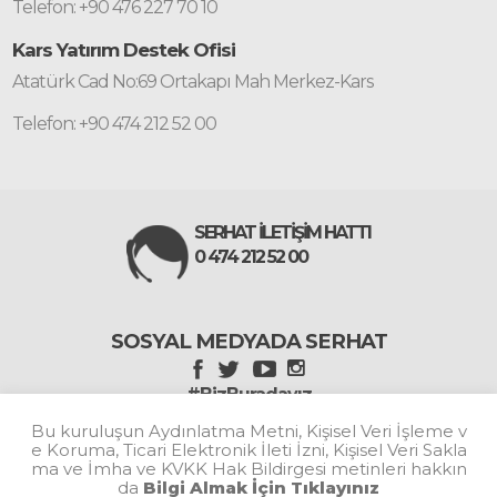
Telefon: +90 476 227 70 10
Kars Yatırım Destek Ofisi
Atatürk Cad No:69 Ortakapı Mah Merkez-Kars
Telefon: +90 474 212 52 00
SERHAT İLETİŞİM HATTI
0 474 212 52 00
SOSYAL MEDYADA SERHAT
#BizBuradayız
Bu kuruluşun Aydınlatma Metni, Kişisel Veri İşleme v
e Koruma, Ticari Elektronik İleti İzni, Kişisel Veri Sakla
ma ve İmha ve KVKK Hak Bildirgesi metinleri hakkın
da
Bilgi Almak İçin Tıklayınız