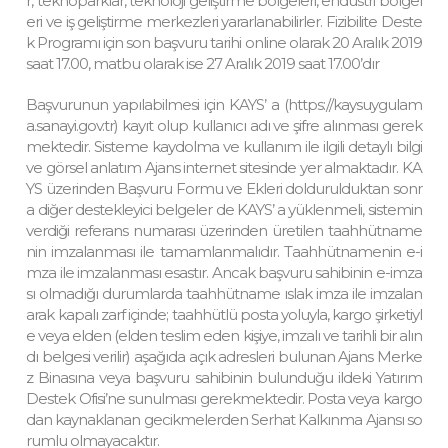
r, teknoparklar, teknoloji geliştirme bölgeleri, endüstri bölgel
eri ve iş geliştirme merkezleri yararlanabilirler. Fizibilite Deste
k Programı için son başvuru tarihi online olarak 20 Aralık 2019
saat 17.00, matbu olarak ise 27 Aralık 2019 saat 17.00’dır
Başvurunun yapılabilmesi için KAYS’ a (https://kaysuygulam
a.sanayi.gov.tr) kayıt olup kullanıcı adı ve şifre alınması gerek
mektedir. Sisteme kaydolma ve kullanım ile ilgili detaylı bilgi
ve görsel anlatım Ajans internet sitesinde yer almaktadır. KA
YS üzerinden Başvuru Formu ve Ekleri doldurulduktan sonr
a diğer destekleyici belgeler de KAYS’ a yüklenmeli, sistemin
verdiği referans numarası üzerinden üretilen taahhütname
nin imzalanması ile tamamlanmalıdır. Taahhütnamenin e-i
mza ile imzalanması esastır. Ancak başvuru sahibinin e-imza
sı olmadığı durumlarda taahhütname ıslak imza ile imzalan
arak kapalı zarf içinde; taahhütlü posta yoluyla, kargo şirketiyl
e veya elden (elden teslim eden kişiye, imzalı ve tarihli bir alın
dı belgesi verilir) aşağıda açık adresleri bulunan Ajans Merke
z Binasına veya başvuru sahibinin bulunduğu ildeki Yatırım
Destek Ofisi’ne sunulması gerekmektedir. Posta veya kargo
dan kaynaklanan gecikmelerden Serhat Kalkınma Ajansı so
rumlu olmayacaktır.