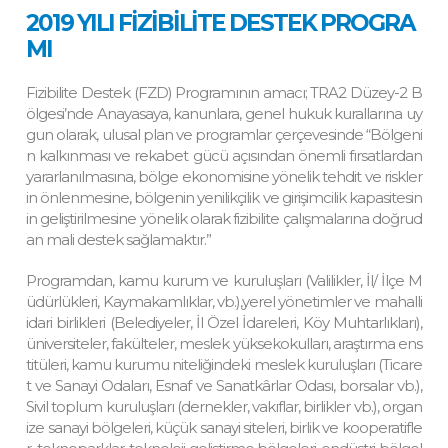
2019 YILI FİZİBİLİTE DESTEK PROGRA
MI
Fizibilite Destek (FZD) Programının amacı; TRA2 Düzey-2 B
ölgesi’nde Anayasaya, kanunlara, genel hukuk kurallarına uy
gun olarak, ulusal plan ve programlar çerçevesinde “Bölgeni
n kalkınması ve rekabet gücü açısından önemli fırsatlardan
yararlanılmasına, bölge ekonomisine yönelik tehdit ve riskler
in önlenmesine, bölgenin yenilikçilik ve girişimcilik kapasitesin
in geliştirilmesine yönelik olarak fizibilite çalışmalarına doğrud
an mali destek sağlamaktır.”
Programdan, kamu kurum ve kuruluşları (Valilikler, İl/ İlçe M
üdürlükleri, Kaymakamlıklar, vb.),yerel yönetimler ve mahalli
idari birlikleri (Belediyeler, İl Özel İdareleri, Köy Muhtarlıkları),
üniversiteler, fakülteler, meslek yüksekokulları, araştırma ens
titüleri, kamu kurumu niteliğindeki meslek kuruluşları (Ticare
t ve Sanayi Odaları, Esnaf ve Sanatkârlar Odası, borsalar vb.),
Sivil toplum kuruluşları (dernekler, vakıflar, birlikler vb.), organ
ize sanayi bölgeleri, küçük sanayi siteleri, birlik ve kooperatifle