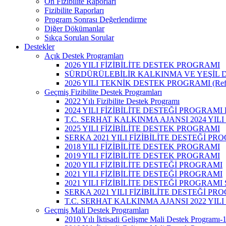
Ön Fizibilite Raporları
Fizibilite Raporları
Program Sonrası Değerlendirme
Diğer Dökümanlar
Sıkça Sorulan Sorular
Destekler
Açık Destek Programları
2026 YILI FİZİBİLİTE DESTEK PROGRAMI
SÜRDÜRÜLEBİLİR KALKINMA VE YEŞİL 
2026 YILI TEKNİK DESTEK PROGRAMI (Refe
Geçmiş Fizibilite Destek Programları
2022 Yılı Fizibilite Destek Programı
2024 YILI FİZİBİLİTE DESTEĞİ PROGRAM
T.C. SERHAT KALKINMA AJANSI 2024 YILI
2025 YILI FİZİBİLİTE DESTEK PROGRAMI
SERKA 2021 YILI FİZİBİLİTE DESTEĞİ P
2018 YILI FİZİBİLİTE DESTEK PROGRAMI
2019 YILI FİZİBİLİTE DESTEK PROGRAMI
2020 YILI FİZİBİLİTE DESTEĞİ PROGRAMI
2021 YILI FİZİBİLİTE DESTEĞİ PROGRAMI
2021 YILI FİZİBİLİTE DESTEĞİ PROGRAM
SERKA 2021 YILI FİZİBİLİTE DESTEĞİ P
T.C. SERHAT KALKINMA AJANSI 2022 YILI
Geçmiş Mali Destek Programları
2010 Yılı İktisadi Gelişme Mali Destek Programı-1 