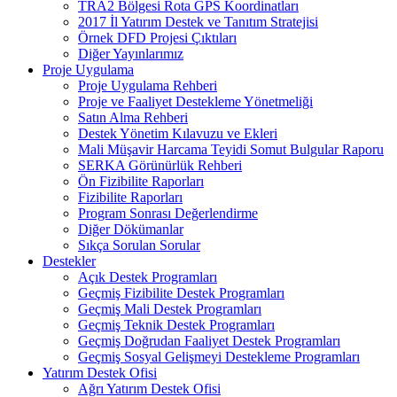
TRA2 Bölgesi Rota GPS Koordinatları
2017 İl Yatırım Destek ve Tanıtım Stratejisi
Örnek DFD Projesi Çıktıları
Diğer Yayınlarımız
Proje Uygulama
Proje Uygulama Rehberi
Proje ve Faaliyet Destekleme Yönetmeliği
Satın Alma Rehberi
Destek Yönetim Kılavuzu ve Ekleri
Mali Müşavir Harcama Teyidi Somut Bulgular Raporu
SERKA Görünürlük Rehberi
Ön Fizibilite Raporları
Fizibilite Raporları
Program Sonrası Değerlendirme
Diğer Dökümanlar
Sıkça Sorulan Sorular
Destekler
Açık Destek Programları
Geçmiş Fizibilite Destek Programları
Geçmiş Mali Destek Programları
Geçmiş Teknik Destek Programları
Geçmiş Doğrudan Faaliyet Destek Programları
Geçmiş Sosyal Gelişmeyi Destekleme Programları
Yatırım Destek Ofisi
Ağrı Yatırım Destek Ofisi