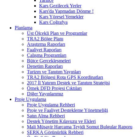
Tarihçe
Kars Gezilecek Yerler
Kars'da Yapmadan Dönme !
Kars Yöresel Yemekler
Kars Coğrafya
Planlama
Üst Ölçekli Plan ve Programlar
TRA2 Bölge Planı
Araştırma Raporları
Faaliyet Raporları
Çalışma Programları
Bütçe Gerçekleşmeleri
Denetim Raporları
Turizm ve Tanıtım Yayınları
TRA2 Bölgesi Rota GPS Koordinatları
2017 İl Yatırım Destek ve Tanıtım Stratejisi
Örnek DFD Projesi Çıktıları
Diğer Yayınlarımız
Proje Uygulama
Proje Uygulama Rehberi
Proje ve Faaliyet Destekleme Yönetmeliği
Satın Alma Rehberi
Destek Yönetim Kılavuzu ve Ekleri
Mali Müşavir Harcama Teyidi Somut Bulgular Raporu
SERKA Görünürlük Rehberi