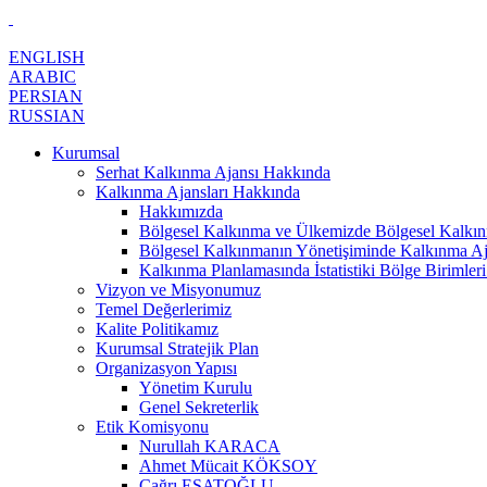
ENGLISH
ARABIC
PERSIAN
RUSSIAN
Kurumsal
Serhat Kalkınma Ajansı Hakkında
Kalkınma Ajansları Hakkında
Hakkımızda
Bölgesel Kalkınma ve Ülkemizde Bölgesel Kalkınm
Bölgesel Kalkınmanın Yönetişiminde Kalkınma Aj
Kalkınma Planlamasında İstatistiki Bölge Birimleri
Vizyon ve Misyonumuz
Temel Değerlerimiz
Kalite Politikamız
Kurumsal Stratejik Plan
Organizasyon Yapısı
Yönetim Kurulu
Genel Sekreterlik
Etik Komisyonu
Nurullah KARACA
Ahmet Mücait KÖKSOY
Çağrı ESATOĞLU