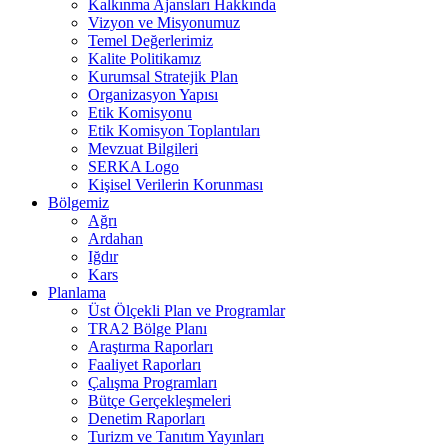
Kalkınma Ajansları Hakkında
Vizyon ve Misyonumuz
Temel Değerlerimiz
Kalite Politikamız
Kurumsal Stratejik Plan
Organizasyon Yapısı
Etik Komisyonu
Etik Komisyon Toplantıları
Mevzuat Bilgileri
SERKA Logo
Kişisel Verilerin Korunması
Bölgemiz
Ağrı
Ardahan
Iğdır
Kars
Planlama
Üst Ölçekli Plan ve Programlar
TRA2 Bölge Planı
Araştırma Raporları
Faaliyet Raporları
Çalışma Programları
Bütçe Gerçekleşmeleri
Denetim Raporları
Turizm ve Tanıtım Yayınları