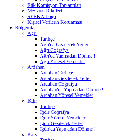
Etik Komisyon Toplantıları
Mevzuat Bilgileri
SERKA Logo
Kişisel Verilerin Korunması
Bölgemiz
Ağrı
Tarihçe
Ağrı'da Gezilecek Yerler
Ağrı Coğrafya
Ağrı'da Yapmadan Dönme !
Ağrı Yöresel Yemekler
Ardahan
Ardahan Tarihçe
Ardahan Gezilecek Yerler
Ardahan Coğrafya
Ardahan'da Yapmadan Dönme !
Ardahan Yöresel Yemekler
Iğdır
Tarihçe
Iğdır Coğrafya
Iğdır Yöresel Yemekler
Iğdır Gezilecek Yerler
Iğdır'da Yapmadan Dönme !
Kars