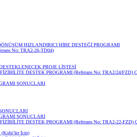
DÖNÜŞÜM HIZLANDIRICI HİBE DESTEĞİ PROGRAMI
rans No: TRA2-26-TD04)
I DESTEKLENECEK PROJE LİSTESİ
 FİZİBİLİTE DESTEK PROGRAMI (Referans No: TRA2/24/FZ
ROGRAMI SONUÇLARI
I SONUÇLARI
ROGRAMI SONUÇLARI
 FİZİBİLİTE DESTEK PROGRAMI (Referans No: TRA2-22-FZ
(Kobi’ler İçin)