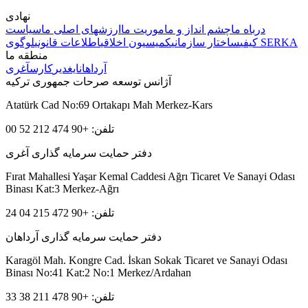
نهادی
درباه ما
چشم انداز و ماموریت ما
ارزشهای اصلی ما
سیاست
لوگوی SERKA
کیفی
ساختار سازمانی
کمیسیون اخلاقی
اطلاعات قانونی
منطقه ما
آرداهان
ایغدیر
کارس
آغری
آژانس توسعه صرحات جمهوری ترکیه
Atatürk Cad No:69 Ortakapı Mah Merkez-Kars
تلفن: +90 474 212 52 00
دفتر حمایت سرمایه گذاری آغری
Fırat Mahallesi Yaşar Kemal Caddesi Ağrı Ticaret Ve Sanayi Odası
Binası Kat:3 Merkez-Ağrı
تلفن: +90 472 215 04 24
دفتر حمایت سرمایه گذاری آرداهان
Karagöl Mah. Kongre Cad. İskan Sokak Ticaret ve Sanayi Odası
Binası No:41 Kat:2 No:1 Merkez/Ardahan
تلفن: +90 478 211 38 33