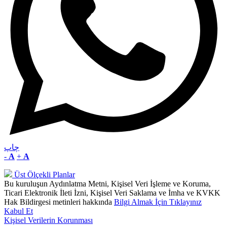
چاپ
-
A
+
A
Üst Ölçekli Planlar
Bu kuruluşun Aydınlatma Metni, Kişisel Veri İşleme ve Koruma,
Ticari Elektronik İleti İzni, Kişisel Veri Saklama ve İmha ve KVKK
Hak Bildirgesi metinleri hakkında
Bilgi Almak İçin Tıklayınız
Kabul Et
Kişisel Verilerin Korunması