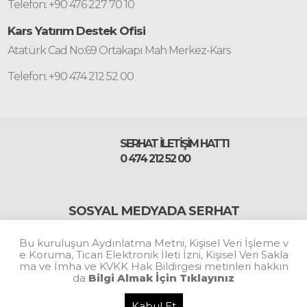
Telefon: +90 476 227 70 10
Kars Yatırım Destek Ofisi
Atatürk Cad No:69 Ortakapı Mah Merkez-Kars
Telefon: +90 474 212 52 00
SERHAT İLETİŞİM HATTI
0 474 212 52 00
SOSYAL MEDYADA SERHAT
Bu kuruluşun Aydınlatma Metni, Kişisel Veri İşleme v
#BizBuradayız
e Koruma, Ticari Elektronik İleti İzni, Kişisel Veri Sakla
ma ve İmha ve KVKK Hak Bildirgesi metinleri hakkın
da
Bilgi Almak İçin Tıklayınız
Kabul Et