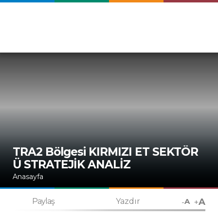
TRA2 Bölgesi KIRMIZI ET SEKTÖR
Ü STRATEJİK ANALİZ
Anasayfa
A
-
+
Paylaş
Yazdır
A