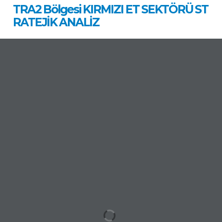
TRA2 Bölgesi KIRMIZI ET SEKTÖRÜ ST
RATEJİK ANALİZ
Real 3D Flipbook has lightbox feature - book can be
displayed in the same page with lightbox effect.
Click on a book cover to start reading.