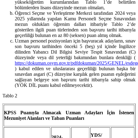
yükseköğretim kurumlarından Tablo 1’de belirtilen
bölümlerden lisans düzeyinde mezun olmaları,
Öğrenci Seçme ve Yerleştirme Merkezi tarafından 2024 veya
2025 yıllarında yapılan Kamu Personeli Seçme Sınavından
mezun oldukları öğrenim dalları itibariyle Tablo 2’de
gösterilen ilgili puan türlerinden son başvuru tarihi itibarıyla
geçerliliği bulunan en az 80 (seksen) puan almış olmak.
Uzman personel pozisyonları için başvuracak adayların, sınav
son başvuru tarihinden önceki 5 (beş) yıl içinde İngilizce
dilinden Yabancı Dil Bilgisi Seviye Tespit Sınavından (C)
düzeyinde veya dil yeterliği bakımından bunlara denkliği (
https://dokuman.osym.gov.tr/pdfdokuman/2025/GENEL/esdeg
) kabul edilen ve uluslararası geçerliliği bulunan başka bir
sınavdan asgari (C) düzeyine karşılık gelen puanın eşdeğerini
sağlayan belgeye son başvuru tarihi itibarıyla sahip olmak
(YÖK DİL puanı kabul edilmeyecektir).
Tablo 2
KPSS Puanıyla Alınacak Uzman Adayları İçin İstenen
Mezuniyet Alanları ve Taban Puanları
YDS/
2024-