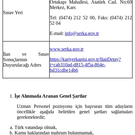
Ortakapı Mahallesi, Atatürk Cad. No:69
Merkez, Kars
Sınav Yeri
Tel: (0474) 212 52 00, Faks: (0474) 212
52 04
E-mail:
info@serka.gov.tr
www.serka.gov.tr
İlan ve Sınav
https://kariyerkapisi.gov.tr/IlanDetay?
Sonuçlarının
i=cab310ad-d815-4f5a-864e-
Duyurulacağı Adres
bd31cdbe14b6
İşe Alınmada Aranan Genel Şartlar
Uzman Personel pozisyonu için başvuran tüm adayların
öncellikle aşağıda belirtilen genel şartları sağlamaları
gerekmektedir;
Türk vatandaşı olmak,
Kamu haklarından mahrum bulunmamak,