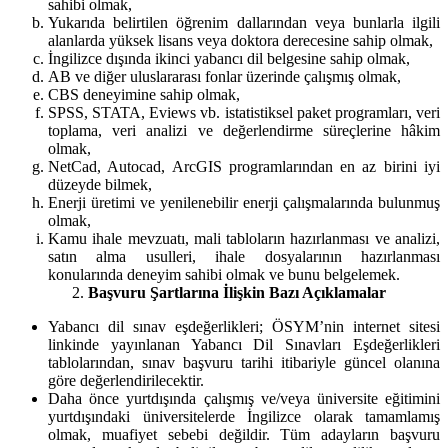
sahibi olmak,
Yukarıda belirtilen öğrenim dallarından veya bunlarla ilgili
alanlarda yüksek lisans veya doktora derecesine sahip olmak,
İngilizce dışında ikinci yabancı dil belgesine sahip olmak,
AB ve diğer uluslararası fonlar üzerinde çalışmış olmak,
CBS deneyimine sahip olmak,
SPSS, STATA, Eviews vb. istatistiksel paket programları, veri
toplama, veri analizi ve değerlendirme süreçlerine hâkim
olmak,
NetCad, Autocad, ArcGIS programlarından en az birini iyi
düzeyde bilmek,
Enerji üretimi ve yenilenebilir enerji çalışmalarında bulunmuş
olmak,
Kamu ihale mevzuatı, mali tabloların hazırlanması ve analizi,
satın alma usulleri, ihale dosyalarının hazırlanması
konularında deneyim sahibi olmak ve bunu belgelemek.
Başvuru Şartlarına İlişkin Bazı Açıklamalar
Yabancı dil sınav eşdeğerlikleri; ÖSYM’nin internet sitesi
linkinde yayınlanan Yabancı Dil Sınavları Eşdeğerlikleri
tablolarından, sınav başvuru tarihi itibariyle güncel olanına
göre değerlendirilecektir.
Daha önce yurtdışında çalışmış ve/veya üniversite eğitimini
yurtdışındaki üniversitelerde İngilizce olarak tamamlamış
olmak, muafiyet sebebi değildir. Tüm adayların başvuru