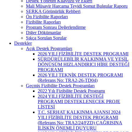
Destek Yönetim Kılavuzu ve Ekleri
Mali Müşavir Harcama Teyidi Somut Bulgular Raporu
SERKA Görünürlük Rehberi
Ön Fizibilite Raporları
Fizibilite Raporları
Program Sonrası Değerlendirme
Diğer Dökümanlar
Sıkça Sorulan Sorular
Destekler
Açık Destek Programları
2026 YILI FİZİBİLİTE DESTEK PROGRAMI
SÜRDÜRÜLEBİLİR KALKINMA VE YEŞİL
DÖNÜŞÜM HIZLANDIRICI HİBE DESTEĞİ
PROGRAMI
2026 YILI TEKNİK DESTEK PROGRAMI
(Referans No: TRA2-26-TD04)
Geçmiş Fizibilite Destek Programları
2022 Yılı Fizibilite Destek Programı
2024 YILI FİZİBİLİTE DESTEĞİ
PROGRAMI DESTEKLENECEK PROJE
LİSTESİ
T.C. SERHAT KALKINMA AJANSI 2024
YILI FİZİBİLİTE DESTEK PROGRAMI
(Referans No: TRA2/24/FZD) ÇAĞRISINA
İLİŞKİN ÖNEMLİ DUYURU