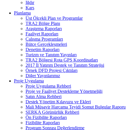
Iğdır
Kars
Planlama
Üst Ölçekli Plan ve Programlar
TRA2 Bölge Planı
Araştırma Raporları
Faaliyet Raporları
Çalışma Programları
Bütçe Gerçekleşmeleri
Denetim Raporları
Turizm ve Tanıtım Yayınları
TRA2 Bölgesi Rota GPS Koordinatları
2017 İl Yatırım Destek ve Tanıtım Stratejisi
Örnek DFD Projesi Çıktıları
Diğer Yayınlarımız
Proje Uygulama
Proje Uygulama Rehberi
Proje ve Faaliyet Destekleme Yönetmeliği
Satın Alma Rehberi
Destek Yönetim Kılavuzu ve Ekleri
Mali Müşavir Harcama Teyidi Somut Bulgular Raporu
SERKA Görünürlük Rehberi
Ön Fizibilite Raporları
Fizibilite Raporları
Program Sonrası Değerlendirme