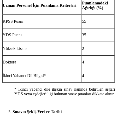
Puanlamadaki
Uzman Personel İçin Puanlama Kriterleri
Ağırlığı (%)
KPSS Puanı
55
YDS Puanı
35
Yüksek Lisans
2
Doktora
4
İkinci Yabancı Dil Bilgisi*
4
* İkinci yabancı dile ilişkin sınav ilanında belirtilen asgari
YDS veya eşdeğerliliği bulunan sınav puanları dikkate alınır.
Sınavın Şekli, Yeri ve Tarihi