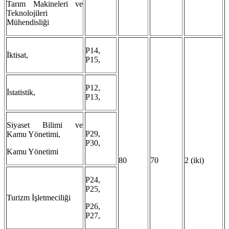
Tarım Makineleri ve
Teknolojileri
Mühendisliği
P14,
İktisat,
P15,
P12,
İstatistik,
P13,
Siyaset Bilimi ve
P29,
Kamu Yönetimi,
P30,
Kamu Yönetimi
80
70
2 (iki)
P24,
P25,
Turizm İşletmeciliği
P26,
P27,