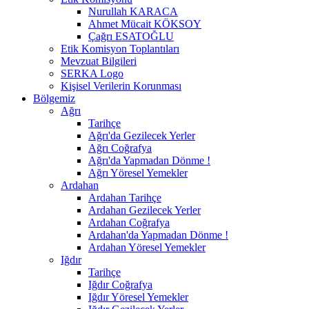
Nurullah KARACA
Ahmet Mücait KÖKSOY
Çağrı ESATOĞLU
Etik Komisyon Toplantıları
Mevzuat Bilgileri
SERKA Logo
Kişisel Verilerin Korunması
Bölgemiz
Ağrı
Tarihçe
Ağrı'da Gezilecek Yerler
Ağrı Coğrafya
Ağrı'da Yapmadan Dönme !
Ağrı Yöresel Yemekler
Ardahan
Ardahan Tarihçe
Ardahan Gezilecek Yerler
Ardahan Coğrafya
Ardahan'da Yapmadan Dönme !
Ardahan Yöresel Yemekler
Iğdır
Tarihçe
Iğdır Coğrafya
Iğdır Yöresel Yemekler