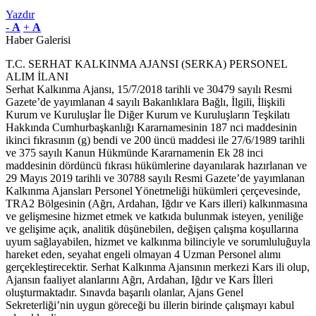
Yazdır
-
A
+
A
Haber Galerisi
T.C. SERHAT KALKINMA AJANSI (SERKA) PERSONEL
ALIM İLANI
Serhat Kalkınma Ajansı, 15/7/2018 tarihli ve 30479 sayılı Resmi
Gazete’de yayımlanan 4 sayılı Bakanlıklara Bağlı, İlgili, İlişkili
Kurum ve Kuruluşlar İle Diğer Kurum ve Kuruluşların Teşkilatı
Hakkında Cumhurbaşkanlığı Kararnamesinin 187 nci maddesinin
ikinci fıkrasının (g) bendi ve 200 üncü maddesi ile 27/6/1989 tarihli
ve 375 sayılı Kanun Hükmünde Kararnamenin Ek 28 inci
maddesinin dördüncü fıkrası hükümlerine dayanılarak hazırlanan ve
29 Mayıs 2019 tarihli ve 30788 sayılı Resmi Gazete’de yayımlanan
Kalkınma Ajansları Personel Yönetmeliği hükümleri çerçevesinde,
TRA2 Bölgesinin (Ağrı, Ardahan, Iğdır ve Kars illeri) kalkınmasına
ve gelişmesine hizmet etmek ve katkıda bulunmak isteyen, yeniliğe
ve gelişime açık, analitik düşünebilen, değişen çalışma koşullarına
uyum sağlayabilen, hizmet ve kalkınma bilinciyle ve sorumluluğuyla
hareket eden, seyahat engeli olmayan 4 Uzman Personel alımı
gerçekleştirecektir. Serhat Kalkınma Ajansının merkezi Kars ili olup,
Ajansın faaliyet alanlarını Ağrı, Ardahan, Iğdır ve Kars İlleri
oluşturmaktadır. Sınavda başarılı olanlar, Ajans Genel
Sekreterliği’nin uygun göreceği bu illerin birinde çalışmayı kabul