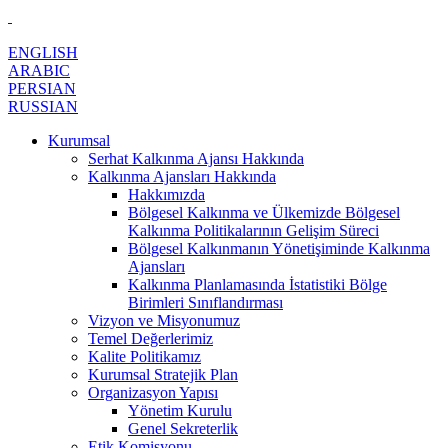
ENGLISH
ARABIC
PERSIAN
RUSSIAN
Kurumsal
Serhat Kalkınma Ajansı Hakkında
Kalkınma Ajansları Hakkında
Hakkımızda
Bölgesel Kalkınma ve Ülkemizde Bölgesel
Kalkınma Politikalarının Gelişim Süreci
Bölgesel Kalkınmanın Yönetişiminde Kalkınma
Ajansları
Kalkınma Planlamasında İstatistiki Bölge
Birimleri Sınıflandırması
Vizyon ve Misyonumuz
Temel Değerlerimiz
Kalite Politikamız
Kurumsal Stratejik Plan
Organizasyon Yapısı
Yönetim Kurulu
Genel Sekreterlik
Etik Komisyonu