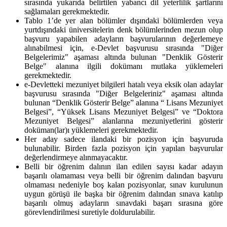
sırasında yukarıda belirtilen yabancı dil yeterlilik şartlarını
sağlamaları gerekmektedir.
Tablo 1’de yer alan bölümler dışındaki bölümlerden veya
yurtdışındaki üniversitelerin denk bölümlerinden mezun olup
başvuru yapabilen adayların başvurularının değerlemeye
alınabilmesi için, e-Devlet başvurusu sırasında "Diğer
Belgelerimiz" aşaması altında bulunan "Denklik Gösterir
Belge" alanına ilgili dokümanı mutlaka yüklemeleri
gerekmektedir.
e-Devletteki mezuniyet bilgileri hatalı veya eksik olan adaylar
başvurusu sırasında "Diğer Belgeleriniz" aşaması altında
bulunan “Denklik Gösterir Belge” alanına “ Lisans Mezuniyet
Belgesi”, “Yüksek Lisans Mezuniyet Belgesi” ve “Doktora
Mezuniyet Belgesi” alanlarına mezuniyetlerini gösterir
doküman(lar)ı yüklemeleri gerekmektedir.
Her aday sadece ilandaki bir pozisyon için başvuruda
bulunabilir. Birden fazla pozisyon için yapılan başvurular
değerlendirmeye alınmayacaktır.
Belli bir öğrenim dalının ilan edilen sayısı kadar adayın
başarılı olamaması veya belli bir öğrenim dalından başvuru
olmaması nedeniyle boş kalan pozisyonlar, sınav kurulunun
uygun görüşü ile başka bir öğrenim dalından sınava katılıp
başarılı olmuş adayların sınavdaki başarı sırasına göre
görevlendirilmesi suretiyle doldurulabilir.