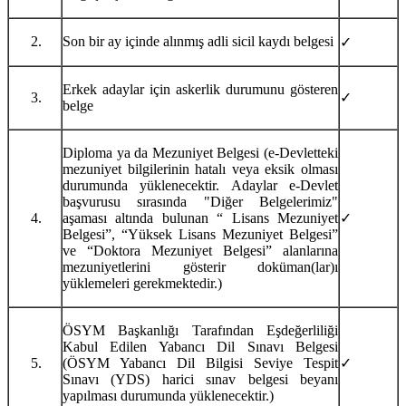
Son bir ay içinde alınmış adli sicil kaydı belgesi
✓
Erkek adaylar için askerlik durumunu gösteren
✓
belge
Diploma ya da Mezuniyet Belgesi (e-Devletteki
mezuniyet bilgilerinin hatalı veya eksik olması
durumunda yüklenecektir. Adaylar e-Devlet
başvurusu sırasında "Diğer Belgelerimiz"
aşaması altında bulunan “ Lisans Mezuniyet
✓
Belgesi”, “Yüksek Lisans Mezuniyet Belgesi”
ve “Doktora Mezuniyet Belgesi” alanlarına
mezuniyetlerini gösterir doküman(lar)ı
yüklemeleri gerekmektedir.)
ÖSYM Başkanlığı Tarafından Eşdeğerliliği
Kabul Edilen Yabancı Dil Sınavı Belgesi
(ÖSYM Yabancı Dil Bilgisi Seviye Tespit
✓
Sınavı (YDS) harici sınav belgesi beyanı
yapılması durumunda yüklenecektir.)