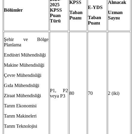
KPSS
Alınacak
2025
E-YDS
Bölümler
KPSS
Taban
Uzman
Puan
Taban
Puanı
Sayısı
Türü
Puanı
Şehir ve Bölge
Planlama
Endüstri Mühendisliği
Makine Mühendisliği
Çevre Mühendisliği
Gıda Mühendisliği
P1, P2
80
70
2 (iki)
Ziraat Mühendisliği
veya P3
Tarım Ekonomisi
Tarım Makineleri
Tarım Teknolojisi