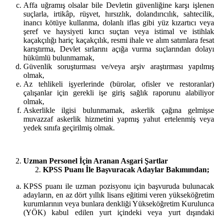
Affa uğramış olsalar bile Devletin güvenliğine karşı işlenen
suçlarla, irtikâp, rüşvet, hırsızlık, dolandırıcılık, sahtecilik,
inancı kötüye kullanma, dolanlı iflas gibi yüz kızartıcı veya
şeref ve haysiyeti kırıcı suçtan veya istimal ve istihlak
kaçakçılığı hariç kaçakçılık, resmi ihale ve alım satımlara fesat
karıştırma, Devlet sırlarını açığa vurma suçlarından dolayı
hükümlü bulunmamak,
Güvenlik soruşturması ve/veya arşiv araştırması yapılmış
olmak,
Az tehlikeli işyerlerinde (bürolar, ofisler ve restoranlar)
çalışanlar için gerekli işe giriş sağlık raporunu alabiliyor
olmak,
Askerlikle ilgisi bulunmamak, askerlik çağına gelmişse
muvazzaf askerlik hizmetini yapmış yahut ertelenmiş veya
yedek sınıfa geçirilmiş olmak.
Uzman Personel İçin Aranan Asgari Şartlar
KPSS Puanı İle Başvuracak Adaylar Bakımından;
KPSS puanı ile uzman pozisyonu için başvuruda bulunacak
adayların, en az dört yıllık lisans eğitimi veren yükseköğretim
kurumlarının veya bunlara denkliği Yükseköğretim Kurulunca
(YÖK) kabul edilen yurt içindeki veya yurt dışındaki