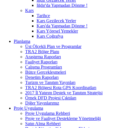
Iğdır Gezilecek Yerler
Iğdır'da Yapmadan Dönme !
Kars
Tarihçe
Kars Gezilecek Yerler
Kars'da Yapmadan Dönme !
Kars Yöresel Yemekler
Kars Coğrafya
Planlama
Üst Ölçekli Plan ve Programlar
TRA2 Bölge Planı
Araştırma Raporları
Faaliyet Raporları
Çalışma Programları
Bütçe Gerçekleşmeleri
Denetim Raporları
Turizm ve Tanıtım Yayınları
TRA2 Bölgesi Rota GPS Koordinatları
2017 İl Yatırım Destek ve Tanıtım Stratejisi
Örnek DFD Projesi Çıktıları
Diğer Yayınlarımız
Proje Uygulama
Proje Uygulama Rehberi
Proje ve Faaliyet Destekleme Yönetmeliği
Satın Alma Rehberi