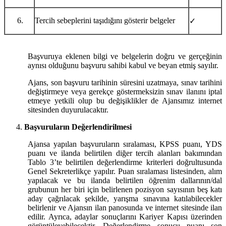
Tercih sebeplerini taşıdığını gösterir belgeler
✓
Başvuruya eklenen bilgi ve belgelerin doğru ve gerçeğinin
aynısı olduğunu başvuru sahibi kabul ve beyan etmiş sayılır.
Ajans, son başvuru tarihinin süresini uzatmaya, sınav tarihini
değiştirmeye veya gerekçe göstermeksizin sınav ilanını iptal
etmeye yetkili olup bu değişiklikler de Ajansımız internet
sitesinden duyurulacaktır.
Başvuruların Değerlendirilmesi
Ajansa yapılan başvuruların sıralaması, KPSS puanı, YDS
puanı ve ilanda belirtilen diğer tercih alanları bakımından
Tablo 3’te belirtilen değerlendirme kriterleri doğrultusunda
Genel Sekreterlikçe yapılır. Puan sıralaması listesinden, alım
yapılacak ve bu ilanda belirtilen öğrenim dallarının/dal
grubunun her biri için belirlenen pozisyon sayısının beş katı
aday çağrılacak şekilde, yarışma sınavına katılabilecekler
belirlenir ve Ajansın ilan panosunda ve internet sitesinde ilan
edilir. Ayrıca, adaylar sonuçlarını Kariyer Kapısı üzerinden
görüntüleyebilecektir. Değerlendirme sonucu puanı son