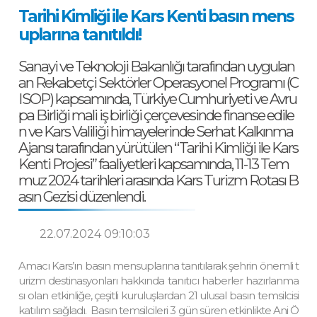
Tarihi Kimliği ile Kars Kenti basın mens
uplarına tanıtıldı!
Sanayi ve Teknoloji Bakanlığı tarafından uygulan
an Rekabetçi Sektörler Operasyonel Programı (C
ISOP) kapsamında, Türkiye Cumhuriyeti ve Avru
pa Birliği mali iş birliği çerçevesinde finanse edile
n ve Kars Valiliği himayelerinde Serhat Kalkınma
Ajansı tarafından yürütülen “Tarihi Kimliği ile Kars
Kenti Projesi” faaliyetleri kapsamında, 11-13 Tem
muz 2024 tarihleri arasında Kars Turizm Rotası B
asın Gezisi düzenlendi.
22.07.2024 09:10:03
Amacı Kars’ın basın mensuplarına tanıtılarak şehrin önemli t
urizm destinasyonları hakkında tanıtıcı haberler hazırlanma
sı olan etkinliğe, çeşitli kuruluşlardan 21 ulusal basın temsilcisi
katılım sağladı. Basın temsilcileri 3 gün süren etkinlikte Ani Ö