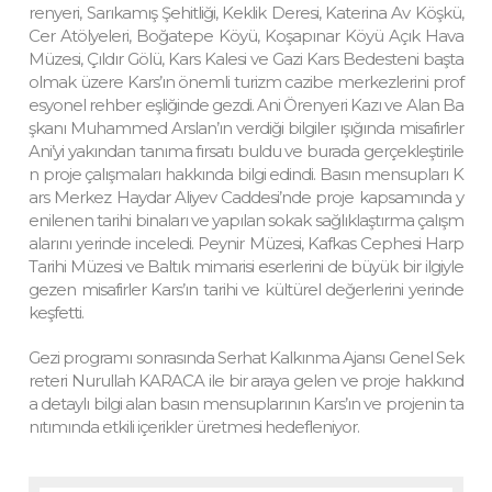
renyeri, Sarıkamış Şehitliği, Keklik Deresi, Katerina Av Köşkü,
Cer Atölyeleri, Boğatepe Köyü, Koşapınar Köyü Açık Hava
Müzesi, Çıldır Gölü, Kars Kalesi ve Gazi Kars Bedesteni başta
olmak üzere Kars’ın önemli turizm cazibe merkezlerini prof
esyonel rehber eşliğinde gezdi. Ani Örenyeri Kazı ve Alan Ba
şkanı Muhammed Arslan’ın verdiği bilgiler ışığında misafirler
Ani’yi yakından tanıma fırsatı buldu ve burada gerçekleştirile
n proje çalışmaları hakkında bilgi edindi. Basın mensupları K
ars Merkez Haydar Aliyev Caddesi’nde proje kapsamında y
enilenen tarihi binaları ve yapılan sokak sağlıklaştırma çalışm
alarını yerinde inceledi. Peynir Müzesi, Kafkas Cephesi Harp
Tarihi Müzesi ve Baltık mimarisi eserlerini de büyük bir ilgiyle
gezen misafirler Kars’ın tarihi ve kültürel değerlerini yerinde
keşfetti.
Gezi programı sonrasında Serhat Kalkınma Ajansı Genel Sek
reteri Nurullah KARACA ile bir araya gelen ve proje hakkınd
a detaylı bilgi alan basın mensuplarının Kars’ın ve projenin ta
nıtımında etkili içerikler üretmesi hedefleniyor.