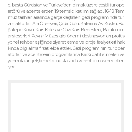
e, başta Gürcistan ve Türkiye’den olmak üzere çeşitli tur ope
ratörü ve acentelerden 19 temsilci katılım sağladı. 16-18 Tem
muz tarihleri arasında gerçekleştirilen gezi programında turi
zm aktörleri Ani Örenyeri, Çıldır Gölü, Katerina Av Köşkü, Bo
ğatepe Köyü, Kars Kalesi ve Gazi Kars Bedesteni, Baltık mim
arisi eserleri, Peynir Müzesi gibi önemli destinasyonları profes
yonel rehber eşliğinde ziyaret etme ve proje faaliyetleri hak
kında bilgi alma fırsatı elde ettiler. Gezi programının, tur oper
atörleri ve acentelerin programlarına Kars’ı dahil etmeleri ve
yeni rotalar geliştirmeleri noktasında verimli olması hedeflen
iyor.