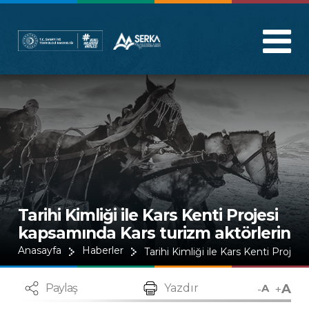
Tarihi Kimliği ile Kars Kenti Projesi
kapsamında Kars turizm aktörlerin
e tanıtıldı
Anasayfa
Haberler
Tarihi Kimliği ile Kars Kenti Projes
A
-
+
Paylaş
Yazdır
A