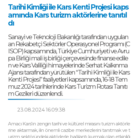
Tarihi Kimliği ile Kars Kenti Projesi kaps
amında Kars turizm aktörlerine tanıtıl
dı
Sanayi ve Teknoloji Bakanlığı tarafından uygulan
an Rekabetçi Sektörler Operasyonel Programı (C
ISOP) kapsamında, Türkiye Cumhuriyeti ve Avru
pa Birliği mali iş birliği çerçevesinde finanse edile
n ve Kars Valiliği himayelerinde Serhat Kalkınma
Ajansı tarafından yürütülen “Tarihi Kimliği ile Kars
Kenti Projesi” faaliyetleri kapsamında, 16-18 Tem
muz 2024 tarihlerinde Kars Turizm Rotası Tanıtı
m Gezileri düzenlendi.
23.08.2024 16:09:38
Amacı Kars'ın zengin tarihi ve kültürel mirasını turizm aktörle
rine aktarmak, ilin önemli cazibe merkezlerini tanıtmak ve t
urizm sektöründeki aktörlerle bağlantı kurmak olan etkinliğ