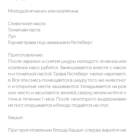
Молодой ягненок или козлятина
Сливочное масло
Томатная паста
Лук
Горная трава под названием Гёстеберг
Приготовление:
После зарезки и снятия шкуры молодого ягнёнка или
козлёнка масо рубится. Замешивается вместе с масло
м и томатной пастой. Трава Гёстеберг мелко нарезаетс
я. Вся эта смесь помещается в шкуру того же животног
о и открытые места зашиваются. Укладывается на ров
ное место и засыпается землёй, сверху земли жгётся о
гонь в течении 1 часа. После некоторого выдерживан
ия пост открывается и блюдо подаётся на стол.
Хашыл
При приготовлении блюда Хашыл сперва варится ме