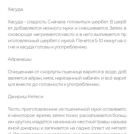
Хасуда
Хасуда - сладость. Сначала готовиться шербет. В шерб
ет добавляется немного муки и смешивается. Затем в
сковороде нагревается масло и в него выливается пр
иготовленный шербет с мукой. Печётся 5-10 минут на о
гне и хасуда готовы к употреблению.
Айранашы
Очищенная от скорлупы пшеница варится в воде, доб
авляется айран, мята, нарезанный кабачёк и всё варит
ься вместе до готовности к употреблению.
Джириш Кетеси
Тесто, приготовленное из пшеничной муки остаиваетс
я некоторое время, затем тонко раскатывается больш
им кругом, кладётся начинка из местной травы называ
емой джириш и запекается на садже (пласт из металл