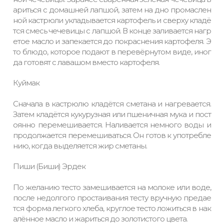
ариться с домашней лапшой, затем на дно промаслен
ной кастрюли укладывается картофель и сверху кладё
тся смесь чечевицы с лапшой. В конце заливается нагр
етое масло и запекается до покраснения картофеля. Э
то блюдо, которое подают в перевёрнутом виде, иног
да готовят с лавашом вместо картофеля.
Куймак
Сначала в кастрюлю кладётся сметана и нагревается.
Затем кладётся кукурузная или пшеничная мука и пост
оянно перемешивается. Наливается немного воды и
продолжается перемешиваться. Он готов к употребле
нию, когда выделяется жир сметаны.
Пиши (Биши) Эрдек
По желанию тесто замешивается на молоке или воде,
после недолгого простаивания тесту вручную предае
тся форма легкого хлеба, круглое тесто ложиться в нак
алённое масло и жариться до золотистого цвета.