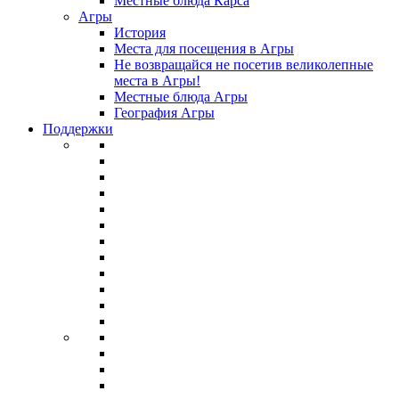
Местные блюда Карса
Агры
История
Места для посещения в Агры
Не возвращайся не посетив великолепные
места в Агры!
Местные блюда Агры
География Агры
Поддержки