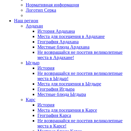
Нормативная информация
Логотип Серка
Наш регион
Ардахан
История Ардахана
Места для посещения в Ардахане
География Ардахана
Местные блюда Ардахана
Не возвращайся не посетив великолепные
места в Ардахане!
Ыгдыр
История
Не возвращайся не посетив великолепные
места в Ыгдыр!
Места для посещения в Ыгдыре
География Игдыра
Местные блюда Ыгдыра
Карс
История
Места для посещения в Карсе
География Карса
Не возвращайся не посетив великолепные
места в Карсе!