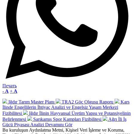
Печать
-
A
+
A
Iğdır Tarım Master Planı
TRA2 Göç Olgusu Raporu
Kars
İlinde Engellilerin İhtiyaç Analizi ve Engelsiz Yaşam Merkezi
Fizibilitesi
Iğdır İlinin Hayvansal Üretim Yapısı ve Potansiyelinin
Belirlenmesi
Sarıkamış Spor Kampları Fizibilitesi
Ağrı İli İş
Gücü Piyasası Analizi
Devamını Gör
Bu kuruluşun Aydınlatma Metni, Kişisel Veri İşleme ve Koruma,