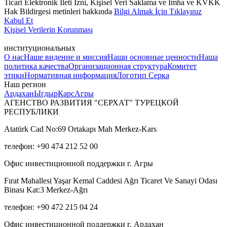
Ticari Elektronik İleti İzni, Kişisel Veri Saklama ve İmha ve KVKK
Hak Bildirgesi metinleri hakkında
Bilgi Almak İçin Tıklayınız
Kabul Et
Kişisel Verilerin Korunması
институциональных
О нас
Наше видение и миссия
Наши основные ценности
Наша
политика качества
Организационная структура
Комитет
этики
Нормативная информация
Логотип Серка
Наш регион
Ардахан
Ыгдыр
Карс
Агры
АГЕНСТВО РАЗВИТИЯ "СЕРХАТ" ТУРЕЦКОЙ
РЕСПУБЛИКИ
Atatürk Cad No:69 Ortakapı Mah Merkez-Kars
телефон: +90 474 212 52 00
Офис инвестиционной поддержки г. Агры
Fırat Mahallesi Yaşar Kemal Caddesi Ağrı Ticaret Ve Sanayi Odası
Binası Kat:3 Merkez-Ağrı
телефон: +90 472 215 04 24
Офис инвестиционной поддержки г. Ардахан