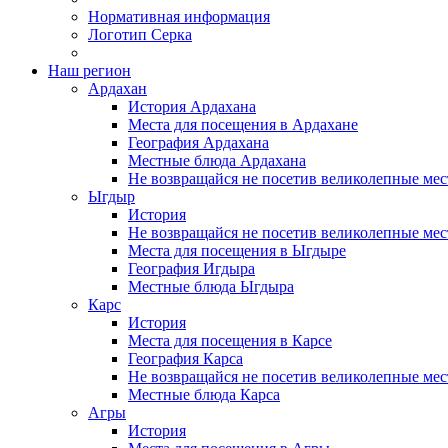
Нормативная информация
Логотип Серка
Наш регион
Ардахан
История Ардахана
Места для посещения в Ардахане
География Ардахана
Местные блюда Ардахана
Не возвращайся не посетив великолепные мес
Ыгдыр
История
Не возвращайся не посетив великолепные мес
Места для посещения в Ыгдыре
География Игдыра
Местные блюда Ыгдыра
Карс
История
Места для посещения в Карсе
География Карса
Не возвращайся не посетив великолепные мест
Местные блюда Карса
Агры
История