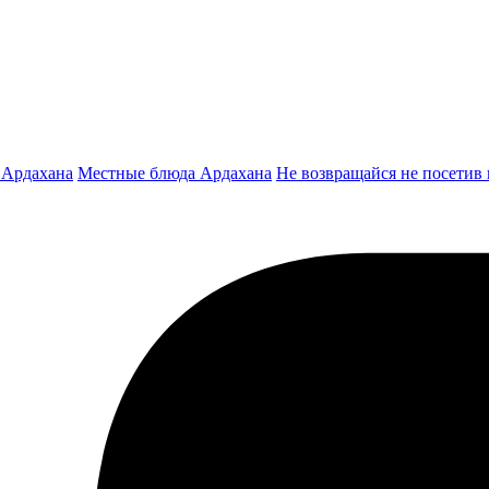
 Ардахана
Местные блюда Ардахана
Не возвращайся не посетив 