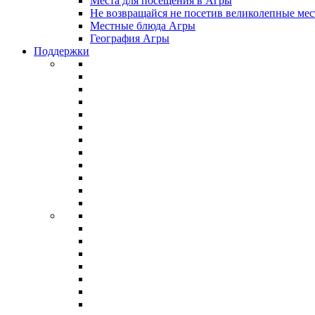
Места для посещения в Агры
Не возвращайся не посетив великолепные мес
Местные блюда Агры
География Агры
Поддержки