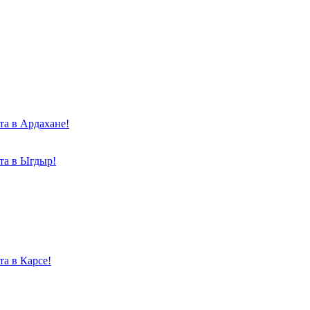
та в Ардахане!
та в Ыгдыр!
а в Карсе!