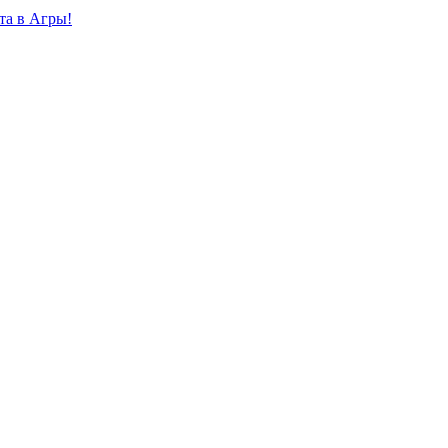
та в Агры!