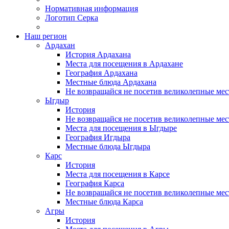
Нормативная информация
Логотип Серка
Наш регион
Ардахан
История Ардахана
Места для посещения в Ардахане
География Ардахана
Местные блюда Ардахана
Не возвращайся не посетив великолепные мес
Ыгдыр
История
Не возвращайся не посетив великолепные мес
Места для посещения в Ыгдыре
География Игдыра
Местные блюда Ыгдыра
Карс
История
Места для посещения в Карсе
География Карса
Не возвращайся не посетив великолепные мест
Местные блюда Карса
Агры
История