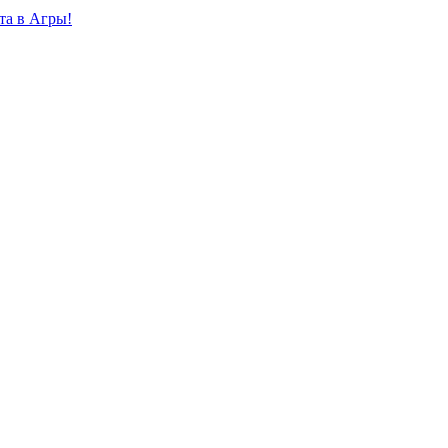
та в Агры!