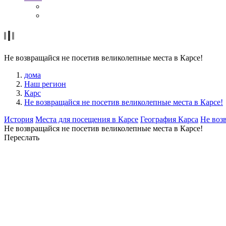
Не возвращайся не посетив великолепные места в Карсе!
дома
Наш регион
Карс
Не возвращайся не посетив великолепные места в Карсе!
История
Места для посещения в Карсе
География Карса
Не воз
Не возвращайся не посетив великолепные места в Карсе!
Переслать