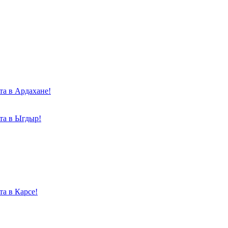
та в Ардахане!
та в Ыгдыр!
а в Карсе!