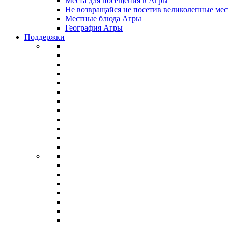
Места для посещения в Агры
Не возвращайся не посетив великолепные мес
Местные блюда Агры
География Агры
Поддержки