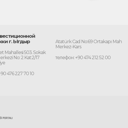
вестиционной
ки г. Ыгдыр
Atatürk Cad No:69 Ortakapı Mah
Merkez-Kars
t Mahallesi 503. Sokak
erkezi No: 2 Kat:2/17
телефон: +90 474 212 52 00
iye
+90 476 227 70 10