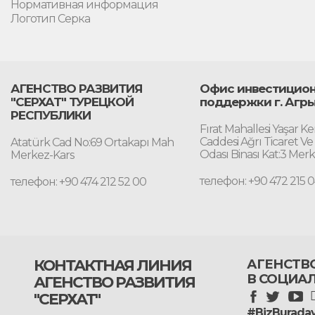
Нормативная информация
Логотип Серка
АГЕНСТВО РАЗВИТИЯ
Офис инвестицио
"СЕРХАТ" ТУРЕЦКОЙ
поддержки г. Агр
РЕСПУБЛИКИ
Fırat Mahallesi Yaşar K
Caddesi Ağrı Ticaret Ve
Atatürk Cad No:69 Ortakapı Mah
Odası Binası Kat:3 Mer
Merkez-Kars
телефон: +90 472 215 0
телефон: +90 474 212 52 00
КОНТАКТНАЯ ЛИНИЯ
АГЕНСТВО
В СОЦИА
АГЕНСТВО РАЗВИТИЯ
"СЕРХАТ"
#BizBuraday