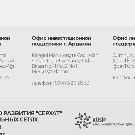
нной
Офис инвестиционной
Офис ин
ы
поддержки г. Ардахан
поддерж
emal
Karagöl Mah. Kongre Cad. İskan
Cumhuriye
 Sanayi
Sokak Ticaret ve Sanayi Odası
Ağgül İş M
kez-Ağrı
Binası No:41 Kat:2 No:1
Iğdır-Türk
Merkez/Ardahan
4 24
телефон: 
телефон: +90 478 211 38 33
 РАЗВИТИЯ "СЕРХАТ"
ЛЬНЫХ СЕТЯХ
ız