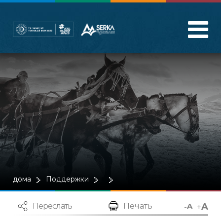
дома
Поддержки
A
-
+
Переслать
Печать
A