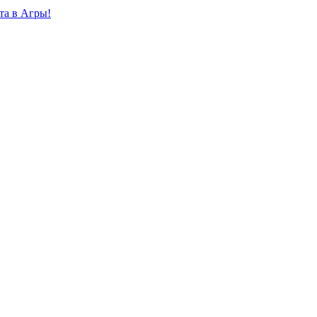
та в Агры!