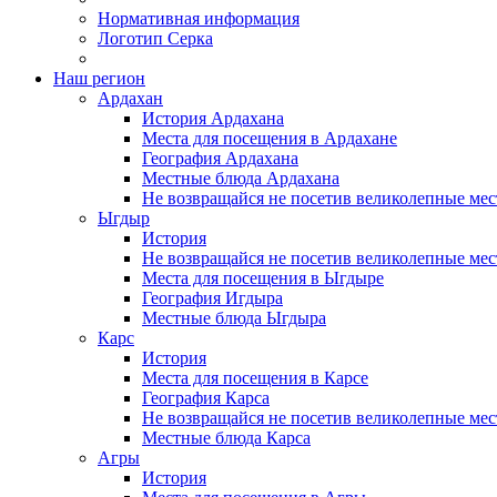
Нормативная информация
Логотип Серка
Наш регион
Ардахан
История Ардахана
Места для посещения в Ардахане
География Ардахана
Местные блюда Ардахана
Не возвращайся не посетив великолепные мес
Ыгдыр
История
Не возвращайся не посетив великолепные мес
Места для посещения в Ыгдыре
География Игдыра
Местные блюда Ыгдыра
Карс
История
Места для посещения в Карсе
География Карса
Не возвращайся не посетив великолепные мест
Местные блюда Карса
Агры
История