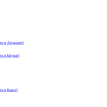
та в Ардахане!
та в Ыгдыр!
а в Карсе!