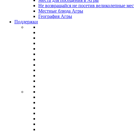
Места для посещения в Агры
Не возвращайся не посетив великолепные мес
Местные блюда Агры
География Агры
Поддержки