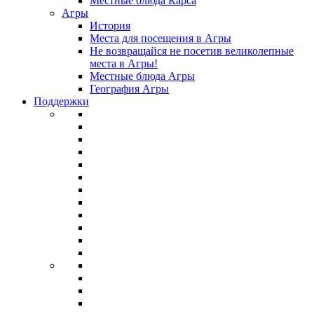
Местные блюда Карса
Агры
История
Места для посещения в Агры
Не возвращайся не посетив великолепные
места в Агры!
Местные блюда Агры
География Агры
Поддержки