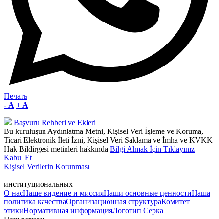
Печать
-
A
+
A
Başvuru Rehberi ve Ekleri
Bu kuruluşun Aydınlatma Metni, Kişisel Veri İşleme ve Koruma,
Ticari Elektronik İleti İzni, Kişisel Veri Saklama ve İmha ve KVKK
Hak Bildirgesi metinleri hakkında
Bilgi Almak İçin Tıklayınız
Kabul Et
Kişisel Verilerin Korunması
институциональных
О нас
Наше видение и миссия
Наши основные ценности
Наша
политика качества
Организационная структура
Комитет
этики
Нормативная информация
Логотип Серка