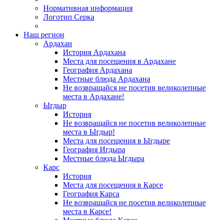
Нормативная информация
Логотип Серка
Наш регион
Ардахан
История Ардахана
Места для посещения в Ардахане
География Ардахана
Местные блюда Ардахана
Не возвращайся не посетив великолепные
места в Ардахане!
Ыгдыр
История
Не возвращайся не посетив великолепные
места в Ыгдыр!
Места для посещения в Ыгдыре
География Игдыра
Местные блюда Ыгдыра
Карс
История
Места для посещения в Карсе
География Карса
Не возвращайся не посетив великолепные
места в Карсе!