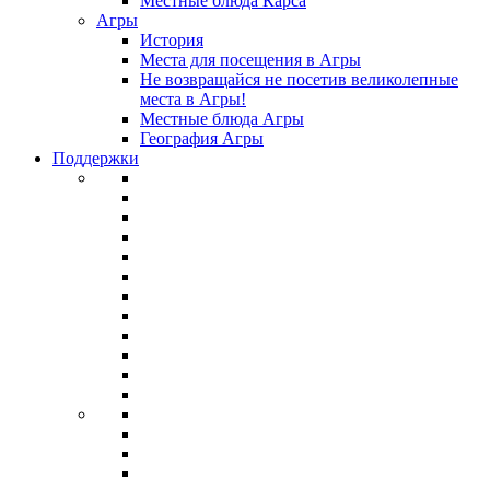
Местные блюда Карса
Агры
История
Места для посещения в Агры
Не возвращайся не посетив великолепные
места в Агры!
Местные блюда Агры
География Агры
Поддержки