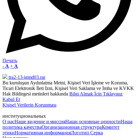
Печать
-
A
+
A
tra2-13-igmd03.rar
Bu kuruluşun Aydınlatma Metni, Kişisel Veri İşleme ve Koruma,
Ticari Elektronik İleti İzni, Kişisel Veri Saklama ve İmha ve KVKK
Hak Bildirgesi metinleri hakkında
Bilgi Almak İçin Tıklayınız
Kabul Et
Kişisel Verilerin Korunması
институциональных
О нас
Наше видение и миссия
Наши основные ценности
Наша
политика качества
Организационная структура
Комитет
этики
Нормативная информация
Логотип Серка