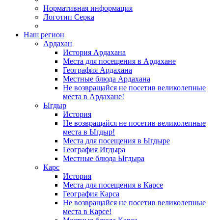
Нормативная информация
Логотип Серка
Наш регион
Ардахан
История Ардахана
Места для посещения в Ардахане
География Ардахана
Местные блюда Ардахана
Не возвращайся не посетив великолепные
места в Ардахане!
Ыгдыр
История
Не возвращайся не посетив великолепные
места в Ыгдыр!
Места для посещения в Ыгдыре
География Игдыра
Местные блюда Ыгдыра
Карс
История
Места для посещения в Карсе
География Карса
Не возвращайся не посетив великолепные
места в Карсе!