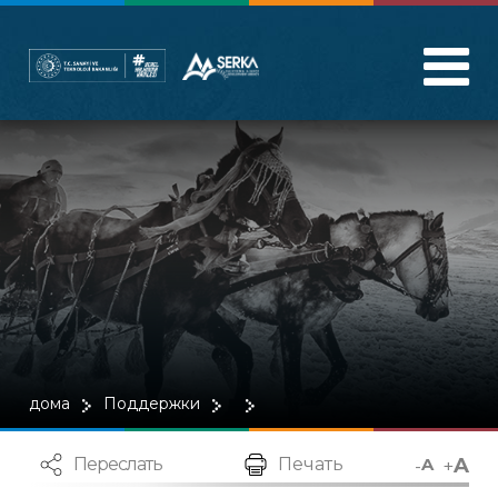
дома
Поддержки
A
-
+
Переслать
Печать
A