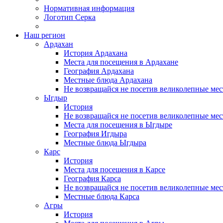
Нормативная информация
Логотип Серка
Наш регион
Ардахан
История Ардахана
Места для посещения в Ардахане
География Ардахана
Местные блюда Ардахана
Не возвращайся не посетив великолепные мес
Ыгдыр
История
Не возвращайся не посетив великолепные мес
Места для посещения в Ыгдыре
География Игдыра
Местные блюда Ыгдыра
Карс
История
Места для посещения в Карсе
География Карса
Не возвращайся не посетив великолепные мест
Местные блюда Карса
Агры
История