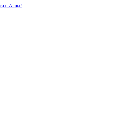
та в Агры!