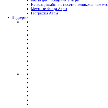
Места для посещения в Агры
Не возвращайся не посетив великолепные мес
Местные блюда Агры
География Агры
Поддержки