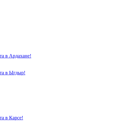
та в Ардахане!
та в Ыгдыр!
а в Карсе!