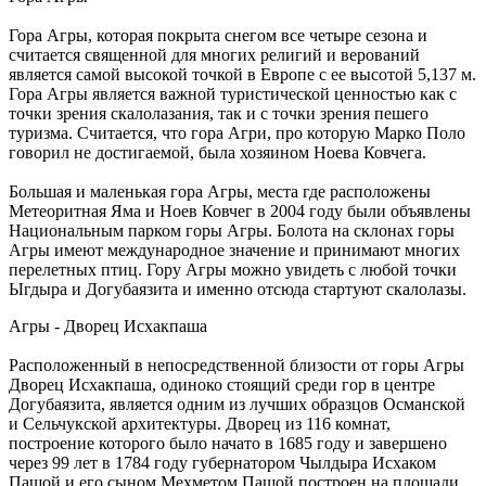
Гора Агры, которая покрыта снегом все четыре сезона и
считается священной для многих религий и верований
является самой высокой точкой в Европе с ее высотой 5,137 м.
Гора Агры является важной туристической ценностью как с
точки зрения скалолазания, так и с точки зрения пешего
туризма. Считается, что гора Агри, про которую Марко Поло
говорил не достигаемой, была хозяином Ноева Ковчега.
Большая и маленькая гора Агры, места где расположены
Метеоритная Яма и Ноев Ковчег в 2004 году были объявлены
Национальным парком горы Агры. Болота на склонах горы
Агры имеют международное значение и принимают многих
перелетных птиц. Гору Агры можно увидеть с любой точки
Ыгдыра и Догубаязита и именно отсюда стартуют скалолазы.
Агры - Дворец Исхакпаша
Расположенный в непосредственной близости от горы Агры
Дворец Исхакпаша, одиноко стоящий среди гор в центре
Догубаязита, является одним из лучших образцов Османской
и Сельчукской архитектуры. Дворец из 116 комнат,
построение которого было начато в 1685 году и завершено
через 99 лет в 1784 году губернатором Чылдыра Исхаком
Пашой и его сыном Мехметом Пашой построен на площади