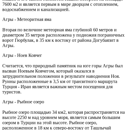
7600 м2 и является первым в мире дворцом с отоплением,
водоснабжением и канализацией.
Агры - Метеоритная яма
Вторая по величине метеорная яма глубиной 60 метров и
диаметром 35 метров расположена у подножия пограничных
ворот Гюрбулак, в 35 км к востоку от района Догубаязит в
Агры.
Агры - Ноев Ковчег
Считается, что природный памятник на юге горы Агры был
вызван Ноевым Ковчегом, который оказался в
затруднительном положении в результате наводнения Ноя.
Руины расположенные в 3,5 км от транзитного маршрута
Турция - Иран является важным местом посещения для
туристов.
Агры - Рыбное озеро
Рыбное озеро площадью 34 км2, которая распространяется на
высоте 2250 м над уровнем моря, является самым большим
озером в Турции на этой высоте. Рыбное озеро,
расположенное в 18 км к северо-востоку от Ташлычай