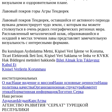
визуальном и оздоровительном плане.
Лавовый покров горы Агры Тендюрек
Лавовый покров Тендюрек, оставшийся от активного периода
вулкана демонстрирует чудо земли, с которым вы можете
столкнуться в очень редких географических регионах мира.
Расплавленный металлический шлак, образовавшийся и
оседший в местах течения лавы представляет замечательную
визуальность с интересными формами.
Bu kuruluşun Aydınlatma Metni, Kişisel Veri İşleme ve Koruma,
Ticari Elektronik İleti İzni, Kişisel Veri Saklama ve İmha ve KVKK
Hak Bildirgesi metinleri hakkında
Bilgi Almak İçin Tıklayınız
Kabul Et
Kişisel Verilerin Korunması
институциональных
О нас
Наше видение и миссия
Наши основные ценности
Наша
политика качества
Организационная структура
Комитет
этики
Нормативная информация
Логотип Серка
Наш регион
Ардахан
Ыгдыр
Карс
Агры
АГЕНСТВО РАЗВИТИЯ "СЕРХАТ" ТУРЕЦКОЙ
РЕСПУБЛИКИ