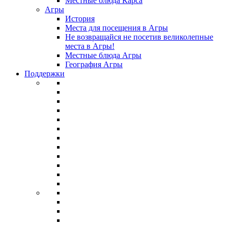
Местные блюда Карса
Агры
История
Места для посещения в Агры
Не возвращайся не посетив великолепные
места в Агры!
Местные блюда Агры
География Агры
Поддержки