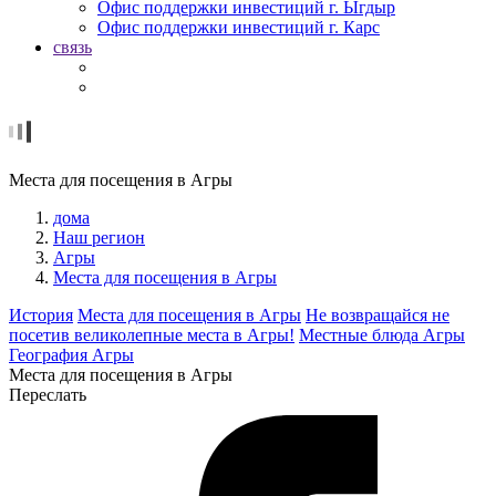
Офис поддержки инвестиций г. Ыгдыр
Офис поддержки инвестиций г. Карс
связь
Места для посещения в Агры
дома
Наш регион
Агры
Места для посещения в Агры
История
Места для посещения в Агры
Не возвращайся не
посетив великолепные места в Агры!
Местные блюда Агры
География Агры
Места для посещения в Агры
Переслать