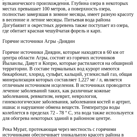
вулканического произхождения. Глубина озера в некоторых
местах превышает 100 метров, а поверхность озера,
полностью замерзшая в зимние месяцы, имеет разную красоту
в весенние и летние месяцы. Питьевая вода района
Догубаязит и окрестных деревень также поступает из озера,
где обитает красная чешуйчатая форель и карп.
Горячие источники Агры -Диядин
Горячие источники Диядин, которые находятся в 60 км от
центра области Агры, состоят из горячих источников
Йыланлы, Давут и Копрю, которые растилаются на обширной
территории. В составе термальных вод курорт имеются
бикарбонат, хлорид, сульфат, кальций, углекислый газ, общая
минерализация которых составляет 1,227 мг / л, является
отличным источником исцеления. В источниках проводится
лечение заболеваний таких, как различные кожные
заболевания, ревматизм, неврит, неврология,
гинекологические заболевания, заболевания костей и артрит,
ишиас и нарушение обмена веществ. Температура воды
колеблется в пределах 72 - 78 ° C, эта вода также используется
для обогрева некоторых зданий в районном центре.
Река Мурат, протекающая через местность с горячими
источниками обеспечивает уникальную красоту района в