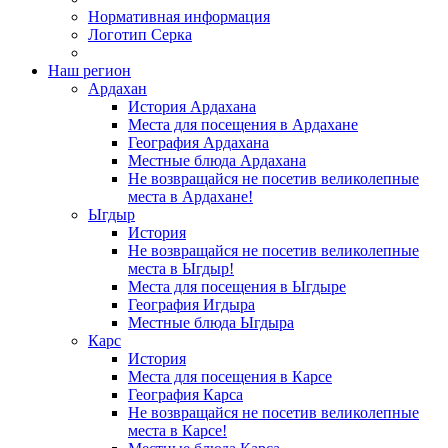
Нормативная информация
Логотип Серка
Наш регион
Ардахан
История Ардахана
Места для посещения в Ардахане
География Ардахана
Местные блюда Ардахана
Не возвращайся не посетив великолепные
места в Ардахане!
Ыгдыр
История
Не возвращайся не посетив великолепные
места в Ыгдыр!
Места для посещения в Ыгдыре
География Игдыра
Местные блюда Ыгдыра
Карс
История
Места для посещения в Карсе
География Карса
Не возвращайся не посетив великолепные
места в Карсе!