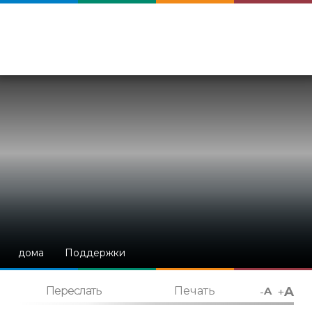
дома
Поддержки
A
-
+
Переслать
Печать
A