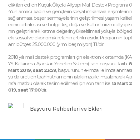
elik ilan edilen Küçük Ölçekli Altyapı Mali Destek Programı-0
4’ün amacı; kadın ve gençlerin sosyal imkânlara erişimlerinin
sağlanması, beşeri sermayelerinin geliştirilmesi, yaşam kalitel
erinin artırılması ve bölge kış, doğa ve kültür turizmi altyapısı
nın geliştirilerek katma değerin yükseltilmesi yoluyla bölged
eki sosyal ve ekonomik refahın artırılmasıdır. Programın topl
am bütçesi 25.000.000 (yirmi beş milyon) TL’dir.
2018 yılı mali destek programları için elektronik ortamda (KA
YS-Kalkınma Ajansları Yönetim Sistemi) son başvuru tarihi
8
Mart 2019, saat 23:59
, başvurunun e-imza ile imzalanması
ya da üretilen taahhütnamenin ıslak imza ile imzalanarak Aja
ns’a matbu olarak teslim edilmesi için son tarih ise
15 Mart 2
019, saat 17:00
’dir.
Başvuru Rehberleri ve Ekleri