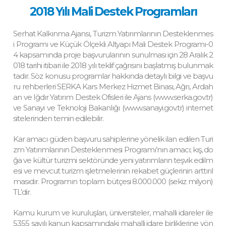
2018 Yılı Mali Destek Programları
Serhat Kalkınma Ajansı, Turizm Yatırımlarının Desteklenmes
i Programı ve Küçük Ölçekli Altyapı Mali Destek Programı-0
4 kapsamında proje başvurularının sunulması için 28 Aralık 2
018 tarihi itibari ile 2018 yılı teklif çağrısını başlatmış bulunmak
tadır. Söz konusu programlar hakkında detaylı bilgi ve başvu
ru rehberleri SERKA Kars Merkez Hizmet Binası, Ağrı, Ardah
an ve Iğdır Yatırım Destek Ofisleri ile Ajans (www.serka.gov.tr)
ve Sanayi ve Teknoloji Bakanlığı (www.sanayi.gov.tr) internet
sitelerinden temin edilebilir.
Kar amacı güden başvuru sahiplerine yönelik ilan edilen Turi
zm Yatırımlarının Desteklenmesi Programı’nın amacı; kış, do
ğa ve kültür turizmi sektöründe yeni yatırımların teşvik edilm
esi ve mevcut turizm işletmelerinin rekabet güçlerinin arttırıl
masıdır. Programın toplam bütçesi 8.000.000 (sekiz milyon)
TL’dir.
Kamu kurum ve kuruluşları, üniversiteler, mahalli idareler ile
5355 sayılı kanun kapsamındaki mahalli idare birliklerine yön