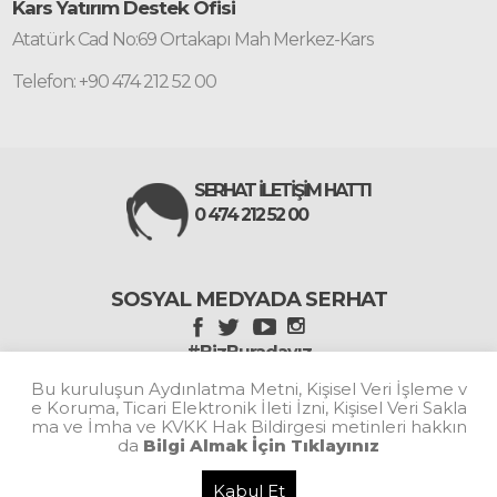
Kars Yatırım Destek Ofisi
Atatürk Cad No:69 Ortakapı Mah Merkez-Kars
Telefon: +90 474 212 52 00
SERHAT İLETİŞİM HATTI
0 474 212 52 00
SOSYAL MEDYADA SERHAT
#BizBuradayız
Bu kuruluşun Aydınlatma Metni, Kişisel Veri İşleme v
e Koruma, Ticari Elektronik İleti İzni, Kişisel Veri Sakla
ma ve İmha ve KVKK Hak Bildirgesi metinleri hakkın
da
Bilgi Almak İçin Tıklayınız
Kabul Et
Copyright © 2026. Her Hakkı Saklıdır. Serhat Kalkınma Ajansı