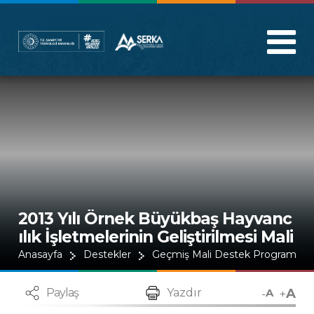
2013 Yılı Örnek Büyükbaş Hayvanc
ılık İşletmelerinin Geliştirilmesi Mali
Destek Programı
Anasayfa
Destekler
Geçmiş Mali Destek Programları
A
-
+
Paylaş
Yazdır
A