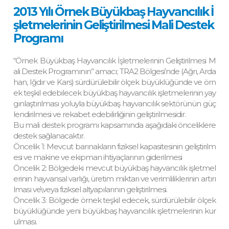
2013 Yılı Örnek Büyükbaş Hayvancılık İ
şletmelerinin Geliştirilmesi Mali Destek
Programı
“Örnek Büyükbaş Hayvancılık İşletmelerinin Geliştirilmesi M
ali Destek Programının” amacı; TRA2 Bölgesi’nde (Ağrı, Arda
han, Iğdır ve Kars) sürdürülebilir ölçek büyüklüğünde ve örn
ek teşkil edebilecek büyükbaş hayvancılık işletmelerinin yay
gınlaştırılması yoluyla büyükbaş hayvancılık sektörünün güç
lendirilmesi ve rekabet edebilirliğinin geliştirilmesidir.
Bu mali destek programı kapsamında aşağıdaki önceliklere
destek sağlanacaktır.
Öncelik 1: Mevcut barınakların fiziksel kapasitesinin geliştirilm
esi ve makine ve ekipman ihtiyaçlarının giderilmesi
Öncelik 2: Bölgedeki mevcut büyükbaş hayvancılık işletmel
erinin hayvansal varlığı, üretim miktarı ve verimliliklerinin artırı
lması ve\veya fiziksel altyapılarının geliştirilmesi.
Öncelik 3: Bölgede örnek teşkil edecek, sürdürülebilir ölçek
büyüklüğünde yeni büyükbaş hayvancılık işletmelerinin kur
ulması.