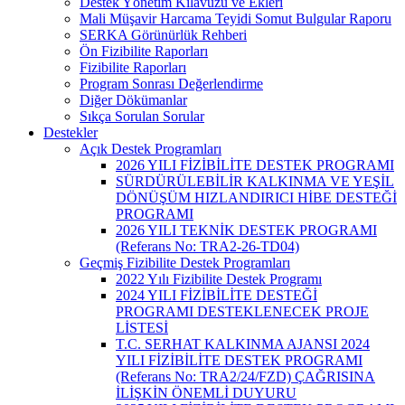
Destek Yönetim Kılavuzu ve Ekleri
Mali Müşavir Harcama Teyidi Somut Bulgular Raporu
SERKA Görünürlük Rehberi
Ön Fizibilite Raporları
Fizibilite Raporları
Program Sonrası Değerlendirme
Diğer Dökümanlar
Sıkça Sorulan Sorular
Destekler
Açık Destek Programları
2026 YILI FİZİBİLİTE DESTEK PROGRAMI
SÜRDÜRÜLEBİLİR KALKINMA VE YEŞİL
DÖNÜŞÜM HIZLANDIRICI HİBE DESTEĞİ
PROGRAMI
2026 YILI TEKNİK DESTEK PROGRAMI
(Referans No: TRA2-26-TD04)
Geçmiş Fizibilite Destek Programları
2022 Yılı Fizibilite Destek Programı
2024 YILI FİZİBİLİTE DESTEĞİ
PROGRAMI DESTEKLENECEK PROJE
LİSTESİ
T.C. SERHAT KALKINMA AJANSI 2024
YILI FİZİBİLİTE DESTEK PROGRAMI
(Referans No: TRA2/24/FZD) ÇAĞRISINA
İLİŞKİN ÖNEMLİ DUYURU