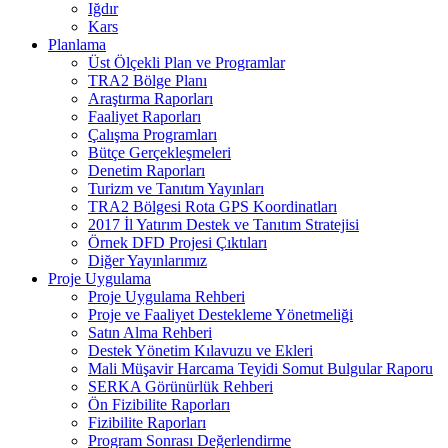
Iğdır
Kars
Planlama
Üst Ölçekli Plan ve Programlar
TRA2 Bölge Planı
Araştırma Raporları
Faaliyet Raporları
Çalışma Programları
Bütçe Gerçekleşmeleri
Denetim Raporları
Turizm ve Tanıtım Yayınları
TRA2 Bölgesi Rota GPS Koordinatları
2017 İl Yatırım Destek ve Tanıtım Stratejisi
Örnek DFD Projesi Çıktıları
Diğer Yayınlarımız
Proje Uygulama
Proje Uygulama Rehberi
Proje ve Faaliyet Destekleme Yönetmeliği
Satın Alma Rehberi
Destek Yönetim Kılavuzu ve Ekleri
Mali Müşavir Harcama Teyidi Somut Bulgular Raporu
SERKA Görünürlük Rehberi
Ön Fizibilite Raporları
Fizibilite Raporları
Program Sonrası Değerlendirme