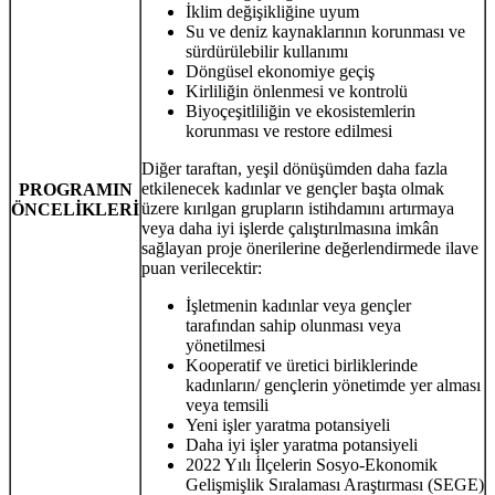
İklim değişikliğine uyum
Su ve deniz kaynaklarının korunması ve
sürdürülebilir kullanımı
Döngüsel ekonomiye geçiş
Kirliliğin önlenmesi ve kontrolü
Biyoçeşitliliğin ve ekosistemlerin
korunması ve restore edilmesi
Diğer taraftan, yeşil dönüşümden daha fazla
etkilenecek kadınlar ve gençler başta olmak
PROGRAMIN
üzere kırılgan grupların istihdamını artırmaya
ÖNCELİKLERİ
veya daha iyi işlerde çalıştırılmasına imkân
sağlayan proje önerilerine değerlendirmede ilave
puan verilecektir:
İşletmenin kadınlar veya gençler
tarafından sahip olunması veya
yönetilmesi
Kooperatif ve üretici birliklerinde
kadınların/ gençlerin yönetimde yer alması
veya temsili
Yeni işler yaratma potansiyeli
Daha iyi işler yaratma potansiyeli
2022 Yılı İlçelerin Sosyo-Ekonomik
Gelişmişlik Sıralaması Araştırması (SEGE)