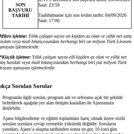
SON
Saat: 23:59
BAŞVURU
Taahhütname için son teslim tarihi: 04/09/2026
TARİHİ
Saat: 17:00
Mikro işletme:
Yıllık çalışan sayısı on kişiden az olan ve yıllık net satış
asılatı veya mali bilançosundan herhangi biri on milyon Türk Lirasını
şmayan işletmelerdir.
*Küçük işletme:
Yıllık çalışan sayısı elli kişiden az olan ve yıllık net
atış hasılatı veya mali bilançosundan herhangi biri yüz milyon Türk
irasını aşmayan işletmelerdir.
ıkça Sorulan Sorular
Programla ilgili sorular, program adı ve referansı açık bir şekilde
belirtilerek aşağıda yer alan iletişim kanalları ile Ajansımıza
iletilebilir.
Ajans bilgilendirme ve eğitim toplantıları hariç olmak üzere sözlü
sorulan sorulara cevap vermekle yükümlü değildir. Soruların
yanıtları, Ajans’a ulaşma tarihinden sonra en geç 10 (on) gün