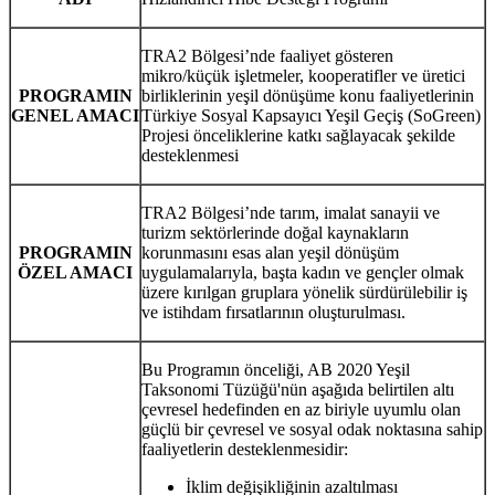
TRA2 Bölgesi’nde faaliyet gösteren
mikro/küçük işletmeler, kooperatifler ve üretici
PROGRAMIN
birliklerinin yeşil dönüşüme konu faaliyetlerinin
GENEL AMACI
Türkiye Sosyal Kapsayıcı Yeşil Geçiş (SoGreen)
Projesi önceliklerine katkı sağlayacak şekilde
desteklenmesi
TRA2 Bölgesi’nde tarım, imalat sanayii ve
turizm sektörlerinde doğal kaynakların
PROGRAMIN
korunmasını esas alan yeşil dönüşüm
ÖZEL AMACI
uygulamalarıyla, başta kadın ve gençler olmak
üzere kırılgan gruplara yönelik sürdürülebilir iş
ve istihdam fırsatlarının oluşturulması.
Bu Programın önceliği, AB 2020 Yeşil
Taksonomi Tüzüğü'nün aşağıda belirtilen altı
çevresel hedefinden en az biriyle uyumlu olan
güçlü bir çevresel ve sosyal odak noktasına sahip
faaliyetlerin desteklenmesidir:
İklim değişikliğinin azaltılması