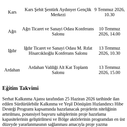
Kars Şehit Şentürk Aydınyer Gençlik
9 Temmuz 2026,
Kars
Merkezi
10.30
Ağrı Ticaret ve Sanayi Odası Konferans
10 Temmuz
Ağrı
Salonu
2026, 14.00
Iğdır Ticaret ve Sanayi Odası M. Rıfat
13 Temmuz
Iğdır
Hisarcıklıoğlu Konferans Salonu
2026, 10.30
Ardahan Valiliği Alt Kat Toplantı
13 Temmuz
Ardahan
Salonu
2026, 15.00
Eğitim Takvimi
Serhat Kalkınma Ajansı tarafından 25 Haziran 2026 tarihinde ilan
edilen Sürdürülebilir Kalkınma ve Yeşil Dönüşüm Hızlandırıcı Hibe
Desteği Programı kapsamında hazırlanacak projelerin niteliğinin
artırılması, potansiyel başvuru sahiplerinin proje hazırlama
kapasitelerinin geliştirilmesi ve Bölge aktörlerinin programdan en üst
düzeyde yararlanmasının sağlanması amacıyla proje yazma