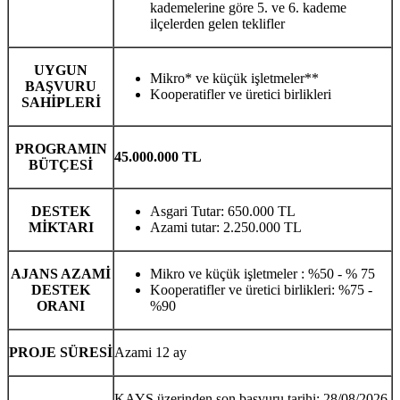
kademelerine göre 5. ve 6. kademe
ilçelerden gelen teklifler
UYGUN
Mikro* ve küçük işletmeler**
BAŞVURU
Kooperatifler ve üretici birlikleri
SAHİPLERİ
PROGRAMIN
45.000.000 TL
BÜTÇESİ
DESTEK
Asgari Tutar: 650.000 TL
MİKTARI
Azami tutar: 2.250.000 TL
AJANS AZAMİ
Mikro ve küçük işletmeler : %50 - % 75
DESTEK
Kooperatifler ve üretici birlikleri: %75 -
ORANI
%90
PROJE SÜRESİ
Azami 12 ay
KAYS üzerinden son başvuru tarihi: 28/08/2026