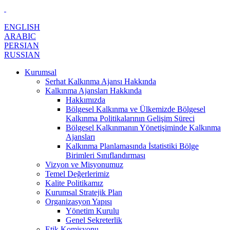
ENGLISH
ARABIC
PERSIAN
RUSSIAN
Kurumsal
Serhat Kalkınma Ajansı Hakkında
Kalkınma Ajansları Hakkında
Hakkımızda
Bölgesel Kalkınma ve Ülkemizde Bölgesel
Kalkınma Politikalarının Gelişim Süreci
Bölgesel Kalkınmanın Yönetişiminde Kalkınma
Ajansları
Kalkınma Planlamasında İstatistiki Bölge
Birimleri Sınıflandırması
Vizyon ve Misyonumuz
Temel Değerlerimiz
Kalite Politikamız
Kurumsal Stratejik Plan
Organizasyon Yapısı
Yönetim Kurulu
Genel Sekreterlik
Etik Komisyonu