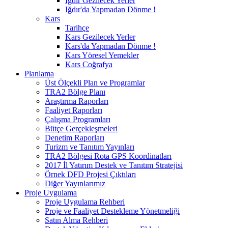
Iğdır Gezilecek Yerler
Iğdır'da Yapmadan Dönme !
Kars
Tarihçe
Kars Gezilecek Yerler
Kars'da Yapmadan Dönme !
Kars Yöresel Yemekler
Kars Coğrafya
Planlama
Üst Ölçekli Plan ve Programlar
TRA2 Bölge Planı
Araştırma Raporları
Faaliyet Raporları
Çalışma Programları
Bütçe Gerçekleşmeleri
Denetim Raporları
Turizm ve Tanıtım Yayınları
TRA2 Bölgesi Rota GPS Koordinatları
2017 İl Yatırım Destek ve Tanıtım Stratejisi
Örnek DFD Projesi Çıktıları
Diğer Yayınlarımız
Proje Uygulama
Proje Uygulama Rehberi
Proje ve Faaliyet Destekleme Yönetmeliği
Satın Alma Rehberi