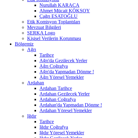
Nurullah KARACA
Ahmet Mücait KÖKSOY
Çağrı ESATOĞLU
Etik Komisyon Toplantıları
Mevzuat Bilgileri
SERKA Logo
Kişisel Verilerin Korunması
Bölgemiz
Ağrı
Tarihçe
Ağrı'da Gezilecek Yerler
Ağrı Coğrafya
Ağrı'da Yapmadan Dönme !
Ağrı Yöresel Yemekler
Ardahan
Ardahan Tarihçe
Ardahan Gezilecek Yerler
Ardahan Coğrafya
Ardahan'da Yapmadan Dönme !
Ardahan Yöresel Yemekler
Iğdır
Tarihçe
Iğdır Coğrafya
Iğdır Yöresel Yemekler