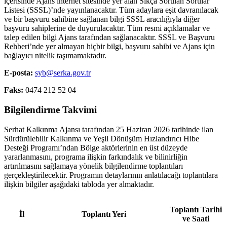
içerisinde Ajans internet sitesinde yer alan Sıkça Sorulan Sorular
Listesi (SSSL)’nde yayınlanacaktır. Tüm adaylara eşit davranılacak
ve bir başvuru sahibine sağlanan bilgi SSSL aracılığıyla diğer
başvuru sahiplerine de duyurulacaktır. Tüm resmi açıklamalar ve
talep edilen bilgi Ajans tarafından sağlanacaktır. SSSL ve Başvuru
Rehberi’nde yer almayan hiçbir bilgi, başvuru sahibi ve Ajans için
bağlayıcı nitelik taşımamaktadır.
E-posta:
syb@serka.gov.tr
Faks:
0474 212 52 04
Bilgilendirme Takvimi
Serhat Kalkınma Ajansı tarafından 25 Haziran 2026 tarihinde ilan
Sürdürülebilir Kalkınma ve Yeşil Dönüşüm Hızlandırıcı Hibe
Desteği Programı’ndan Bölge aktörlerinin en üst düzeyde
yararlanmasını, programa ilişkin farkındalık ve bilinirliğin
artırılmasını sağlamaya yönelik bilgilendirme toplantıları
gerçekleştirilecektir. Programın detaylarının anlatılacağı toplantılara
ilişkin bilgiler aşağıdaki tabloda yer almaktadır.
Toplantı Tarihi
İl
Toplantı Yeri
ve Saati