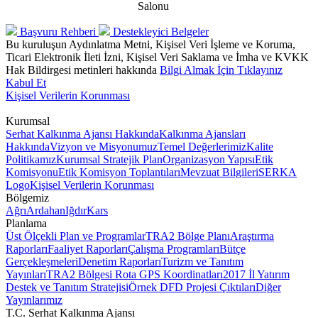
Salonu
Başvuru Rehberi
Destekleyici Belgeler
Bu kuruluşun Aydınlatma Metni, Kişisel Veri İşleme ve Koruma,
Ticari Elektronik İleti İzni, Kişisel Veri Saklama ve İmha ve KVKK
Hak Bildirgesi metinleri hakkında
Bilgi Almak İçin Tıklayınız
Kabul Et
Kişisel Verilerin Korunması
Kurumsal
Serhat Kalkınma Ajansı Hakkında
Kalkınma Ajansları
Hakkında
Vizyon ve Misyonumuz
Temel Değerlerimiz
Kalite
Politikamız
Kurumsal Stratejik Plan
Organizasyon Yapısı
Etik
Komisyonu
Etik Komisyon Toplantıları
Mevzuat Bilgileri
SERKA
Logo
Kişisel Verilerin Korunması
Bölgemiz
Ağrı
Ardahan
Iğdır
Kars
Planlama
Üst Ölçekli Plan ve Programlar
TRA2 Bölge Planı
Araştırma
Raporları
Faaliyet Raporları
Çalışma Programları
Bütçe
Gerçekleşmeleri
Denetim Raporları
Turizm ve Tanıtım
Yayınları
TRA2 Bölgesi Rota GPS Koordinatları
2017 İl Yatırım
Destek ve Tanıtım Stratejisi
Örnek DFD Projesi Çıktıları
Diğer
Yayınlarımız
T.C. Serhat Kalkınma Ajansı