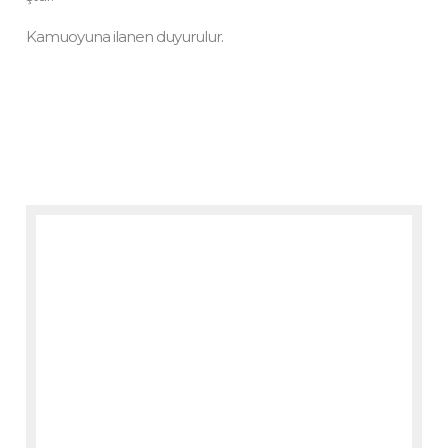
Kamuoyuna ilanen duyurulur.