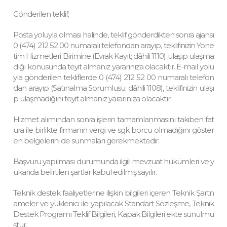
Gönderilen teklif;
Posta yoluyla olması halinde, teklif gönderdikten sonra ajansı
0 (474) 212 52 00 numaralı telefondan arayıp, teklifinizin Yöne
tim Hizmetleri Birimine (Evrak Kayıt; dâhili 1110) ulaşıp ulaşma
dığı konusunda teyit almanız yararınıza olacaktır. E-mail yolu
yla gönderilen tekliflerde 0 (474) 212 52 00 numaralı telefon
dan arayıp (Satınalma Sorumlusu; dâhili 1108), teklifinizin ulaşı
p ulaşmadığını teyit almanız yararınıza olacaktır.
Hizmet alımından sonra işlerin tamamlanmasını takiben fat
ura ile birlikte firmanın vergi ve sgk borcu olmadığını göster
en belgelerini de sunmaları gerekmektedir.
Başvuru yapılması durumunda ilgili mevzuat hükümleri ve y
ukarıda belirtilen şartlar kabul edilmiş sayılır.
Teknik destek faaliyetlerine ilişkin bilgileri içeren Teknik Şartn
ameler ve yüklenici ile yapılacak Standart Sözleşme, Teknik
Destek Programı Teklif Bilgileri, Kapak Bilgileri ekte sunulmu
ştur.