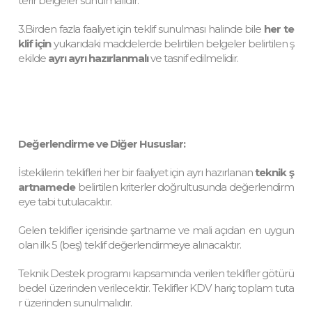
terir belgeler sunulmalıdır.
3.Birden fazla faaliyet için teklif sunulması halinde bile
her te
klif için
yukarıdaki maddelerde belirtilen belgeler belirtilen ş
ekilde
ayrı ayrı hazırlanmalı
ve tasnif edilmelidir.
Değerlendirme ve Diğer Hususlar:
İsteklilerin teklifleri her bir faaliyet için ayrı hazırlanan
teknik ş
artnamede
belirtilen kriterler doğrultusunda değerlendirm
eye tabi tutulacaktır.
Gelen teklifler içerisinde şartname ve mali açıdan en uygun
olan ilk 5 (beş) teklif değerlendirmeye alınacaktır.
Teknik Destek programı kapsamında verilen teklifler götürü
bedel üzerinden verilecektir. Teklifler KDV hariç toplam tuta
r üzerinden sunulmalıdır.