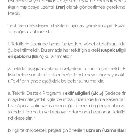
laştırılması veya
teknikdestek@serka.gov.tr
e-mail adresine s
ıkıştırılmış dosya uzantılı
(.rar)
olarak gönderilmesi gerekme
ktedir.
Teklif vermek isteyen isteklilerin uyması gereken diğer kurall
ar aşağıda sıralanmıştır.
1. Tekliflerin üzerinde hangi faaliyetlere yönelik teklif sunuldu
ğu belirtilmelidir. Bu amaçla her teklif için ekteki
Kapak Bilgil
eri şablonu (Ek 4)
kullanılmalıdır.
2. Teklifler aşağıda sıralanan belgelerin tümünü içermelidir. E
ksik belge sunulan teklifler değerlendirmeye alınmayacaktı
r. Tekliflerin içinde aşağıdaki belgeler sunulmalıdır.
a. Teknik Destek Programı
Teklif Bilgileri (Ek 3)
(Sadece fir
mayı temsile yetkili kişilerce imzalı, üzerinde firma kaşesi, tari
h ve Ajans tarafından istenen diğer önemli bilgiler yer alan ve
standart formatta ve bilgisayar ortamında hazırlanan teklifle
r dikkate alınır.
b. İlgili teknik destek projesi için önerilen
uzman / uzmanları