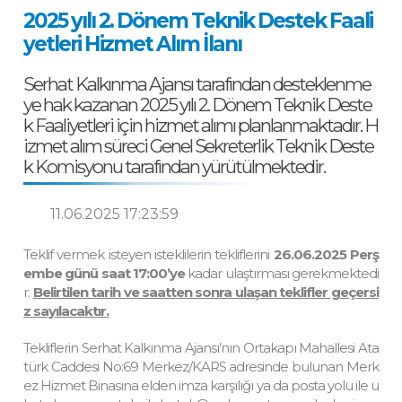
2025 yılı 2. Dönem Teknik Destek Faali
yetleri Hizmet Alım İlanı
Serhat Kalkınma Ajansı tarafından desteklenme
ye hak kazanan 2025 yılı 2. Dönem Teknik Deste
k Faaliyetleri için hizmet alımı planlanmaktadır. H
izmet alım süreci Genel Sekreterlik Teknik Deste
k Komisyonu tarafından yürütülmektedir.
11.06.2025 17:23:59
Teklif vermek isteyen isteklilerin tekliflerini
26.06.2025 Perş
embe günü saat 17:00’ye
kadar ulaştırması gerekmektedi
r.
Belirtilen tarih ve saatten sonra ulaşan teklifler geçersi
z sayılacaktır.
Tekliflerin Serhat Kalkınma Ajansı’nın Ortakapı Mahallesi Ata
türk Caddesi No:69 Merkez/KARS adresinde bulunan Merk
ez Hizmet Binasına elden imza karşılığı ya da posta yolu ile u