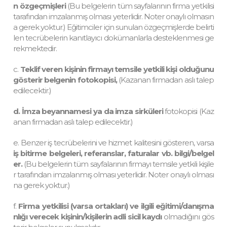
n özgeçmişleri
(Bu belgelerin tüm sayfalarının firma yetkilisi
tarafından imzalanmış olması yeterlidir. Noter onaylı olmasın
a gerek yoktur.) Eğitimciler için sunulan özgeçmişlerde belirti
len tecrübelerin kanıtlayıcı dokümanlarla desteklenmesi ge
rekmektedir.
c.
Teklif veren kişinin firmayı temsile yetkili kişi olduğunu
gösterir belgenin fotokopisi,
(Kazanan firmadan aslı talep
edilecektir.)
d.
İmza beyannamesi ya da imza sirküleri
fotokopisi (Kaz
anan firmadan aslı talep edilecektir.)
e. Benzer iş tecrübelerini ve hizmet kalitesini gösteren, varsa
iş bitirme belgeleri, referanslar, faturalar vb. bilgi/belgel
er.
(Bu belgelerin tüm sayfalarının firmayı temsile yetkili kişile
r tarafından imzalanmış olması yeterlidir. Noter onaylı olması
na gerek yoktur.)
f.
Firma yetkilisi (varsa ortakları) ve ilgili eğitimi/danışma
nlığı verecek kişinin/kişilerin
adli sicil kaydı
olmadığını gös