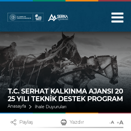
T.C. SERHAT KALKINMA AJANSI 20
25 YILI TEKNİK DESTEK PROGRAM
I (Referans No: TRA2-25-TD01) ÇAĞ
Anasayfa
İhale Duyuruları
RISINA İLİŞKİN ÖNEMLİ DUYURU
A
-
+
Paylaş
Yazdır
A