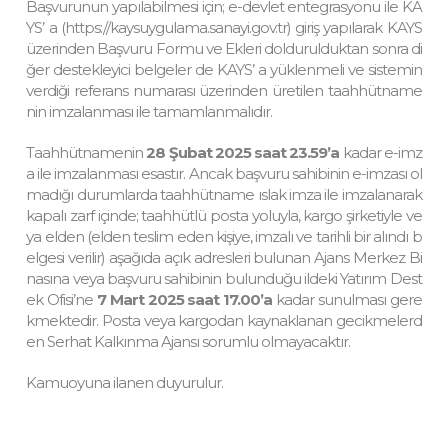
Başvurunun yapılabilmesi için; e-devlet entegrasyonu ile KA
YS’ a (https://kaysuygulama.sanayi.gov.tr) giriş yapılarak KAYS
üzerinden Başvuru Formu ve Ekleri doldurulduktan sonra di
ğer destekleyici belgeler de KAYS’ a yüklenmeli ve sistemin
verdiği referans numarası üzerinden üretilen taahhütname
nin imzalanması ile tamamlanmalıdır.
Taahhütnamenin
28 Şubat 2025 saat 23.59’a
kadar e-imz
a ile imzalanması esastır. Ancak başvuru sahibinin e-imzası ol
madığı durumlarda taahhütname ıslak imza ile imzalanarak
kapalı zarf içinde; taahhütlü posta yoluyla, kargo şirketiyle ve
ya elden (elden teslim eden kişiye, imzalı ve tarihli bir alındı b
elgesi verilir) aşağıda açık adresleri bulunan Ajans Merkez Bi
nasına veya başvuru sahibinin bulunduğu ildeki Yatırım Dest
ek Ofisi’ne
7 Mart 2025 saat 17.00’a
kadar sunulması gere
kmektedir. Posta veya kargodan kaynaklanan gecikmelerd
en Serhat Kalkınma Ajansı sorumlu olmayacaktır.
Kamuoyuna ilanen duyurulur.