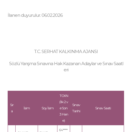
İlanen duyurulur. 06.02.2026
T.C. SERHAT KALKINMA AJANSI
Sözlü Yarışma Sınavına Hak Kazanan Adaylar ve Sınav Saatl
eri
TCKN
(İlk 2 v
Sır
Sınav
İsim
Soy İsim
e Son
Sınav Saati
a
Tarihi
3 Han
e)
64****