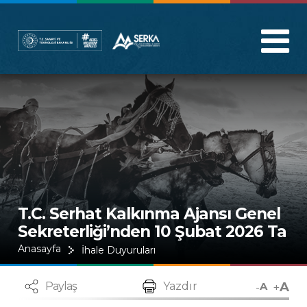
T.C. Serhat Kalkınma Ajansı Genel
Sekreterliği’nden 10 Şubat 2026 Ta
rihinde Yapılacak Sözlü Yarışma Sı
Anasayfa
İhale Duyuruları
navına Davet Hakkında Duyuru
A
-
+
Paylaş
Yazdır
A