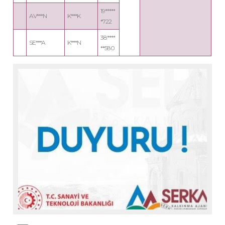
19*****
AV***N
K***K
*722
38****
SE***A
K***N
**580