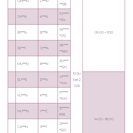
ON***R
D***R
**138
10*****
TA***A
K***N
*314
54*****
İB***N
B***K
09:00 – 11:30
*012
38****
SE***İ
Ö***A
**980
60****
MU***D
B***N
**120
10 Şu
41*****
ŞU***E
Ş***N
bat 2
*444
026
17*****
YU***N
K***E
*900
15******
MU***N
Y***Z
866
14:00 – 18:00
31*****
CA***N
S***T
*520