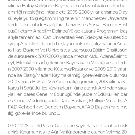
yılında Hatay Valiliğinde Kaymakam Adayı olarak mülki idare
amirliği mesleğine intisap etti. 2005-2006 yılları arasında 9 ay
süreyle yurtdışı eğitimini İngiltere’nin Manchester Üniversite
sinde tamamladı. Elazığ Fırat Üniversitesi Sosyal Bilimler Enst
itüsü İletişim Anabilim Dalında Yüksek Lisans Programını baş
arıyla tamamladı. Gazi Üniversitesi Fen Edebiyat Fakültesi So
syoloji Anabilim Dalında başlayan doktora çalışmalarını Anka
ra Hacı Bayram Veli Üniversitesi Lisansüstü Eğitim Enstitüsün
de sürdürerek 28.07.2020 yılında mezun oldu. Adana/Saimb
eyli, Bilecik/İnhisar İlçelerinde Kaymakam Vekilliği ve ardında
n 2007-2008 yıllarında Kütahya/Pazarlar ve 2008-2010 yılları
nda ise Elazığ/Maden Kaymakamlığı görevlerinde bulundu.
2010 yılında Hakkâri Vali Yardımcılığı görevine, 2013 yılında Sa
karya İli Söğütlü İlçe Kaymakamlığına atandı. Ardından sırası
yla İller İdaresi Genel Müdürlüğünde Şube Müdürü, İller İdar
esi Genel Müdürlüğünde Daire Başkanı, Mülkiye Müfettişi, A
FAD Rehberlik ve Denetim Başkanı, AFAD Başkan Yardımc
ılığı görevlerinde bulundu.
07.01.2026 tarihli Resmi Gazetede yayımlanan Cumhurbaşk
anlığı Kararnamesi ile Ağrı Valiliği görevine atanan Valimiz, 20.