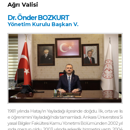
Ağrı Valisi
Dr. Önder BOZKURT
Yönetim Kurulu Başkan V.
1981 yılında Hatay’ın Yayladağı ilçesinde doğdu. İlk, orta ve lis
e öğrenimini Yayladağı’nda tamamladı. Ankara Üniversitesi Si
yasal Bilgiler Fakültesi Kamu Yönetimi Bölümünden 2002 yıl
ında mezun oldu. 2003 yılında askerlik hizmetini yaptı. 2004