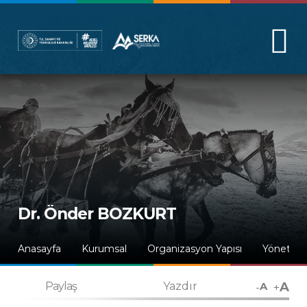
Dr. Önder BOZKURT
Anasayfa
Kurumsal
Organizasyon Yapısı
Yönetim 
A
-
+
Paylaş
Yazdır
A