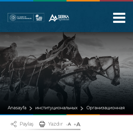
Anasayfa
институциональных
Организационная стр
A
-
+
Paylaş
Yazdır
A