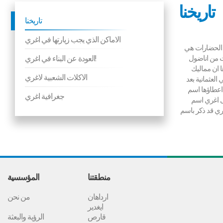
تاريخنا
تاريخنا
الاماكن الذي يجب زيارتها في اغري
ه الحضارات هي
ءت من اناضول
العودة عن البناء في اغري!
رة. وبعدها ان مماليك
الاكلات الشعبية لاغري
لعثمانية بعد
 اعطاؤها اسم
جغرافية اغري
ي اغري وجوارها وان اسم
Arar في التوراة بسبب علاقتها بسفينة نوح. ولقد اصبحت اغري التي كانت مقاطعة في عام 1869 وبوجاك في عام 1834 مدينة في عام 1927. ولقد تم اعطاء اسم
منطقتنا
المؤسسية
ارداهان
من نحن
ايغدير
قارص
الرؤية والبعثة