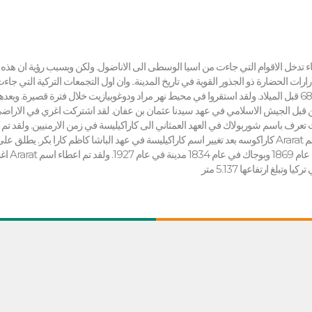
اء تدخل الاقوام التي جاءت من اسيا الوسطى الى الاناضول. ولكن وبسبب رؤية ان هذ
رات الحضارة ذو الجذور القوية في تاريخ المدينة.. وان اول التجمعات التركية التي جا
الوسطى واحتلت في المدينة هي ذوي اللحية الذين جاؤوا الى المنطقة في عام 680 قبل الميلاد. ولقد استقروا في محيط نهر مراد ودوغوبيازيت خلال فترة قصي
 قبل الجيش الاسلامي في عهد سيدنا عثمان بن عفان. لقد اشتركت اغري في الاراضي ا
ت تعرف باسم شوربولاك في العهد العمثاني الى كاراكيليسة في زمن الارمنيين. ولقد تم
كاراكوسه بعد تغيير اسم كاراكيليسة في عهد الباشا كاظم كارا بكر. يطلق على اغري اسم Ararat من قبل الغرب بسبب الاعتقاد ان طوفان نوح قد حصل ف
اغري قد ذكر باسم at