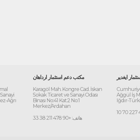
ثمار ايغدير
مكتب دعم استثمار ارداهان
emal
Karagöl Mah. Kongre Cad. İskan
Cumhuriye
 Sanayi
Sokak Ticaret ve Sanayi Odası
Ağgül İş M
kez-Ağrı
Binası No:41 Kat:2 No:1
Iğdır-Türk
Merkez/Ardahan
هاتف: +90 478 211 38 33