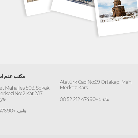
مكتب عدم است
Atatürk Cad No:69 Ortakapı Mah
Merkez-Kars
t Mahallesi 503. Sokak
erkezi No: 2 Kat:2/17
iye
هاتف: +90 474 212 52 00
هاتف: +90 476 227 70 10