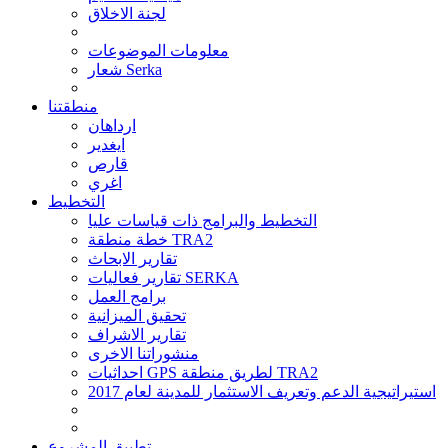
لجنة الاخلاق
معلومات الموضوعات
شعار Serka
منطقتنا
ارداهان
ايغدير
قارص
اغري
التخطيط
التخطيط والبرامج ذات قياسات عليا
خطة منطقة TRA2
تقارير الابحاث
تقارير فعاليات SERKA
برامج العمل
تحقيق الميزانية
تقارير الاشراف
منشوراتنا الاخرى
احداثيات GPS لطريق منطقة TRA2
استيراتيجية الدعم وتعريف الاستثمار للمدينة لعام 2017
تطبيق المشروع