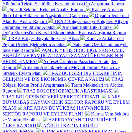
Yününün Tekstil Sektörüne Kazandırılması Ön Araştırma Raporu
Iğdır İli Sektörel Rekabet Analizi Raporu
Kars ve Ardahan
İlleri Tıbbi Bitkilerinin Araştırılması Çalışması
Diyadin Jeotermal
Alan Kil Analiz Raporu
TRA2 Bölgesi Sanayi Bölgeleri Altyapı
Durumları ve İhtiyaç Analizi
Ardahan Ballı Bitki Florası
Doğu Ekspresi'nin Kars İli Ekonomisine Katkısı Araştırma Raporu
TRA2 Bölgesi Biyokütle Enerji Atlası
Kars ve Ardahan’da
Peynir Üreten İşletmelerin Analizi
Nahçıvan Özerk Cumhuriyeti
İnceleme Raporu
PAMUK YETİŞTİRİCİLİĞİ, EKONOMİK
ANALİZİ VE PAMUĞA DAYALI SANAYİ ÜRÜNLERİNİN
BELİRLENMESİ
Yöresel Ürünlerin Pazarlama Stratejileri
Raporu
Ardahan Arıcılık Sektörü Mevcut Durum Analizi ve
Stratejik Eylem Planı
TRA2 BÖLGESİ DIŞ TİCARETİNİN
GELİŞİMİ VE DIŞ EKONOMİK ÇEVRE ANALİZİ
TRA2
Bölgesi Kadın Profili Araştırması
Tarım Makineleri ve Aletleri
Raporu
TRA2 BÖLGESİ GENÇLİK ARAŞTIRMASI
TRA2 BÖLGESİNDE VERİ MERKEZİ FIRSATI
KARS
BÜYÜKBAŞ HAYVANCILIK SEKTÖR RAPORU VE EYLEM
PLANI
ARDAHAN BÜYÜKBAŞ HAYVANCILIK
SEKTÖR RAPORU VE EYLEM PLANI
Karma Yem Sektörü
ve Yatırım Fizibilitesi
AZERBAYCAN CUMHURİYETİ
ÜLKE RAPORU
AĞRI İLİ KADIN PROFİLİ
ARAŞTIRMASI
IGDIR VE FV GÜNES ELEKTRIGI Günes