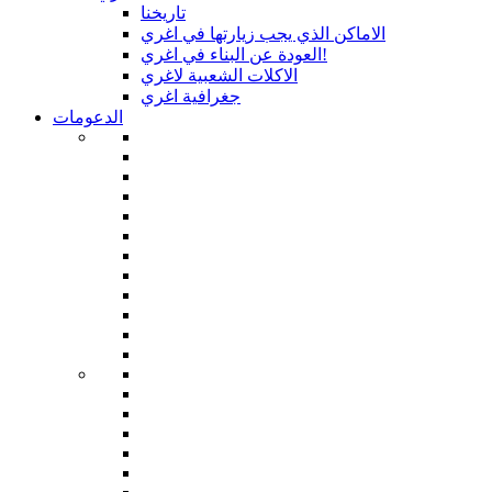
تاريخنا
الاماكن الذي يجب زيارتها في اغري
العودة عن البناء في اغري!
الاكلات الشعبية لاغري
جغرافية اغري
الدعومات