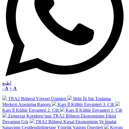
اطبع
-
A
+
A
TRA2 Bölgesi Yöresel Ürünleri
Iğdır İli Süt Toplama
Merkezi Araştırma Raporu
Kars İl Kültür Envanteri 3. Cilt
Kars İl Kültür Envanteri 2. Cilt
Kars İl Kültür Envanteri 1. Cilt
Zengezur Koridoru’nun TRA2 Bölgesi Ekonomisine Etkisi
Devamını Gör
TRA2 Bölgesi Kırsal Ekonominin Ve İmalat
Sanayinin Çeşitlendirilmesine Yönelik Yatırım Önerileri
Koyun