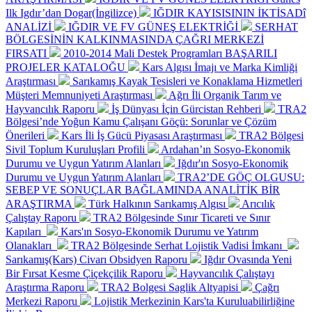
Ilk Igdır’dan Dogar(İngilizce)
IĞDIR KAYISISININ İKTİSADî
ANALİZİ
IĞDIR VE FV GÜNEŞ ELEKTRİĞİ
SERHAT
BÖLGESİNİN KALKINMASINDA ÇAĞRI MERKEZİ
FIRSATI
2010-2014 Mali Destek Programları BAŞARILI
PROJELER KATALOĞU
Kars Algısı İmajı ve Marka Kimliği
Araştırması
Sarıkamış Kayak Tesisleri ve Konaklama Hizmetleri
Müşteri Memnuniyeti Araştırması
Ağrı İli Organik Tarım ve
Hayvancılık Raporu
İş Dünyası İçin Gürcistan Rehberi
TRA2
Bölgesi’nde Yoğun Kamu Çalışanı Göçü: Sorunlar ve Çözüm
Önerileri
Kars İli İş Gücü Piyasası Araştırması
TRA2 Bölgesi
Sivil Toplum Kuruluşları Profili
Ardahan’ın Sosyo-Ekonomik
Durumu ve Uygun Yatırım Alanları
Iğdır'ın Sosyo-Ekonomik
Durumu ve Uygun Yatırım Alanları
TRA2’DE GÖÇ OLGUSU:
SEBEP VE SONUÇLAR BAĞLAMINDA ANALİTİK BİR
ARAŞTIRMA
Türk Halkının Sarıkamış Algısı
Arıcılık
Çalıştay Raporu
TRA2 Bölgesinde Sınır Ticareti ve Sınır
Kapıları
Kars'ın Sosyo-Ekonomik Durumu ve Yatırım
Olanakları
TRA2 Bölgesinde Serhat Lojistik Vadisi İmkanı
Sarıkamış(Kars) Civarı Obsidyen Raporu
Iğdır Ovasında Yeni
Bir Fırsat Kesme Çiçekçilik Raporu
Hayvancılık Çalıştayı
Araştırma Raporu
TRA2 Bolgesi Saglik Altyapisi
Çağrı
Merkezi Raporu
Lojistik Merkezinin Kars'ta Kuruluabilirliğine