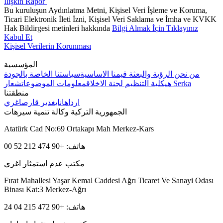
İlişkin Rapor
Bu kuruluşun Aydınlatma Metni, Kişisel Veri İşleme ve Koruma,
Ticari Elektronik İleti İzni, Kişisel Veri Saklama ve İmha ve KVKK
Hak Bildirgesi metinleri hakkında
Bilgi Almak İçin Tıklayınız
Kabul Et
Kişisel Verilerin Korunması
المؤسسية
من نحن
الرؤية والبعثة
قيمنا الاساسية
سياستنا الخاصة بالجودة
شعار Serka
هيكلية التنظيم
لجنة الاخلاق
معلومات الموضوعات
منطقتنا
ارداهان
ايغدير
قارص
اغري
الجمهورية التركية وكالة تنمية سيرهات
Atatürk Cad No:69 Ortakapı Mah Merkez-Kars
هاتف: +90 474 212 52 00
مكتب عدم استمثار اغري
Fırat Mahallesi Yaşar Kemal Caddesi Ağrı Ticaret Ve Sanayi Odası
Binası Kat:3 Merkez-Ağrı
هاتف: +90 472 215 04 24