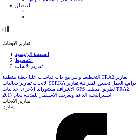
الاتصال
تقارير الابحاث
الصفحة الرئيسية
التخطيط
تقارير الابحاث
تقارير
خطة منطقة TRA2
التخطيط والبرامج ذات قياسات عليا
برامج العمل
تحقيق الميزانية
تقارير
تقارير فعاليات SERKA
الابحاث
احداثيات GPS لطريق منطقة TRA2
الاشراف
منشوراتنا الاخرى
استيراتيجية الدعم وتعريف الاستثمار للمدينة لعام 2017
تقارير الابحاث
شارك