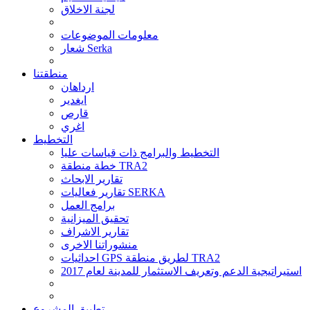
لجنة الاخلاق
معلومات الموضوعات
شعار Serka
منطقتنا
ارداهان
ايغدير
قارص
اغري
التخطيط
التخطيط والبرامج ذات قياسات عليا
خطة منطقة TRA2
تقارير الابحاث
تقارير فعاليات SERKA
برامج العمل
تحقيق الميزانية
تقارير الاشراف
منشوراتنا الاخرى
احداثيات GPS لطريق منطقة TRA2
استيراتيجية الدعم وتعريف الاستثمار للمدينة لعام 2017
تطبيق المشروع