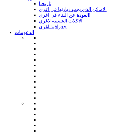
تاريخنا
الاماكن الذي يجب زيارتها في اغري
العودة عن البناء في اغري!
الاكلات الشعبية لاغري
جغرافية اغري
الدعومات