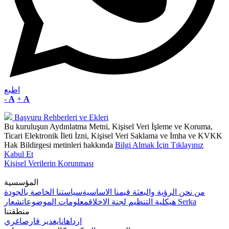
اطبع
-
A
+
A
Başvuru Rehberleri ve Ekleri
Bu kuruluşun Aydınlatma Metni, Kişisel Veri İşleme ve Koruma,
Ticari Elektronik İleti İzni, Kişisel Veri Saklama ve İmha ve KVKK
Hak Bildirgesi metinleri hakkında
Bilgi Almak İçin Tıklayınız
Kabul Et
Kişisel Verilerin Korunması
المؤسسية
من نحن
الرؤية والبعثة
قيمنا الاساسية
سياستنا الخاصة بالجودة
شعار Serka
هيكلية التنظيم
لجنة الاخلاق
معلومات الموضوعات
منطقتنا
ارداهان
ايغدير
قارص
اغري