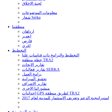
لجنة الاخلاق
معلومات الموضوعات
شعار Serka
منطقتنا
ارداهان
ايغدير
قارص
اغري
التخطيط
التخطيط والبرامج ذات قياسات عليا
خطة منطقة TRA2
تقارير الابحاث
تقارير فعاليات SERKA
برامج العمل
تحقيق الميزانية
تقارير الاشراف
منشوراتنا الاخرى
احداثيات GPS لطريق منطقة TRA2
استيراتيجية الدعم وتعريف الاستثمار للمدينة لعام 2017
تطبيق المشروع