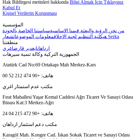
Hak Bildirgesi metinleri hakkında
Bilgi Almak İçin Tıklayınız
Kabul Et
Kişisel Verilerin Korunması
المؤسسية
من نحن
الرؤية والبعثة
قيمنا الاساسية
سياستنا الخاصة بالجودة
شعار Serka
هيكلية التنظيم
لجنة الاخلاق
معلومات الموضوعات
منطقتنا
ارداهان
ايغدير
قارص
اغري
الجمهورية التركية وكالة تنمية سيرهات
Atatürk Cad No:69 Ortakapı Mah Merkez-Kars
هاتف: +90 474 212 52 00
مكتب عدم استمثار اغري
Fırat Mahallesi Yaşar Kemal Caddesi Ağrı Ticaret Ve Sanayi Odası
Binası Kat:3 Merkez-Ağrı
هاتف: +90 472 215 04 24
مكتب دعم استثمار ارداهان
Karagöl Mah. Kongre Cad. İskan Sokak Ticaret ve Sanayi Odası