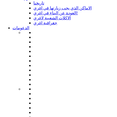
تاريخنا
الاماكن الذي يجب زيارتها في اغري
العودة عن البناء في اغري!
الاكلات الشعبية لاغري
جغرافية اغري
الدعومات