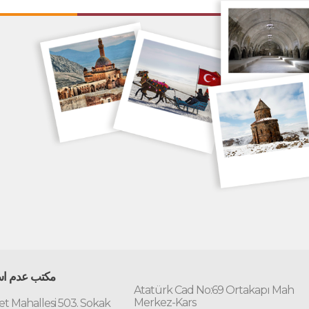
مكتب عدم است
Atatürk Cad No:69 Ortakapı Mah
Merkez-Kars
t Mahallesi 503. Sokak