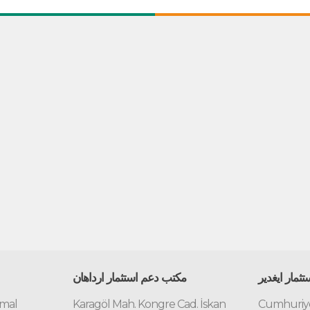
ثمار ايغدير
مكتب دعم استثمار ارداهان
emal
Karagöl Mah. Kongre Cad. İskan
Cumhuriye