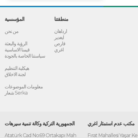
منطقتنا
المؤسسية
ارداهان
من نحن
ايغدير
قارص
الرؤية والبعثة
اغري
قيمنا الاساسية
سياستنا الخاصة بالجودة
هيكلية التنظيم
لجنة الاخلاق
معلومات الموضوعات
شعار Serka
مكتب عدم استمثار اغري
الجمهورية التركية وكالة تنمية سيرهات
Atatürk Cad No:69 Ortakapı Mah
Fırat Mahallesi Yaşar K