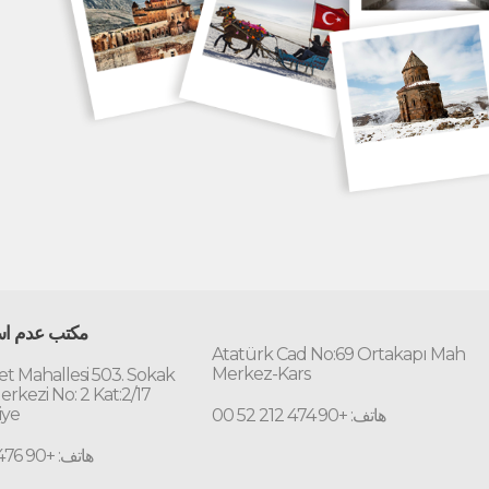
مكتب عدم است
Atatürk Cad No:69 Ortakapı Mah
Merkez-Kars
t Mahallesi 503. Sokak
erkezi No: 2 Kat:2/17
iye
هاتف: +90 474 212 52 00
هاتف: +90 476 227 70 10