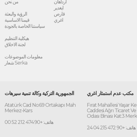
ارداهان
من نحن
ايغدير
قارص
الرؤية والبعثة
اغري
قيمنا الاساسية
سياستنا الخاصة بالجودة
هيكلية التنظيم
لجنة الاخلاق
معلومات الموضوعات
شعار Serka
مكتب عدم استمثار اغري
الجمهورية التركية وكالة تنمية سيرهات
Atatürk Cad No:69 Ortakapı Mah
Fırat Mahallesi Yaşar K
Merkez-Kars
Caddesi Ağrı Ticaret Ve
Odası Binası Kat:3 Mer
هاتف: +90 474 212 52 00
هاتف: +90 472 215 04 24