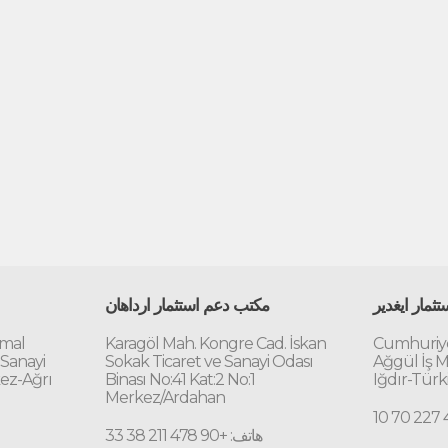
ثمار ايغدير
مكتب دعم استثمار ارداهان
emal
Karagöl Mah. Kongre Cad. İskan
Cumhuriye
 Sanayi
Sokak Ticaret ve Sanayi Odası
Ağgül İş M
kez-Ağrı
Binası No:41 Kat:2 No:1
Iğdır-Türk
Merkez/Ardahan
هاتف: +90 478 211 38 33