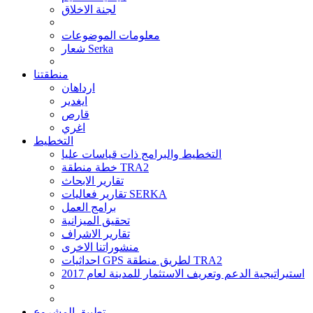
لجنة الاخلاق
معلومات الموضوعات
شعار Serka
منطقتنا
ارداهان
ايغدير
قارص
اغري
التخطيط
التخطيط والبرامج ذات قياسات عليا
خطة منطقة TRA2
تقارير الابحاث
تقارير فعاليات SERKA
برامج العمل
تحقيق الميزانية
تقارير الاشراف
منشوراتنا الاخرى
احداثيات GPS لطريق منطقة TRA2
استيراتيجية الدعم وتعريف الاستثمار للمدينة لعام 2017
تطبيق المشروع