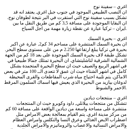
اغري – سفينة نوح
ان النصب الطبيعي الموجود في جنوب جبل اغري, يعتقد انه قد
تشكل بسبب سفينة نوح التي استقرت في البر نتيجة لطوفان نوح.
ان البقايا الموجودة على مسافة 3,5 كم من طريق النقل ما بين
ايران – تركيا عبارة عن نقطة زيارة مهمة من اجل السياح.
اغري – بحيرة السمك
ان بحيرة السمك المنتشرة على مساحم 34 كم2, عبارة عن اكبر
بحيرة في تركيا يبلغ ارتفاعها 2.250 م من على مستوى سطح البحر.
تشكل طبقة لاف بحيرة السمك الموجودة على بعد 18 كم من الجهة
الشمالية الشرقية لتاشليتشاي. ان البحيرة تمتلك جمالا طبيعيا في
في اشهر الربيع والصيف حيث ان سطح البحيرة المتجمدة بشكل
كامل في اشهر الشتاء حيث ان عمق لا تتعدى الــ 100 متر في بعض
الاماكن. يتم تلبية احتياج مياه شرب المقاطعات والقرى المحيطة
لدوغان بيازيد من البحيرة الذي يعيش فيها اسماك السلمون المرقط
الاحمر والشبوط.
اغري – منتجعات ديادين
تتشكل من منتجعات ييلانلي, داود وكوبرو حيث ان المنتجعات
منتشرة على مساحة واسعة من ديادين الواقعة على مسافة 60 كم
من مركز مدينة اغري. يتم القيام بمعالجة بعض الامراض مثل
اضطراب الايض الغذائي وعرق النسا والتكلس وامراض العظام
والامراض النسائية والاعصاب والروماتيزم والامراض الجلدية