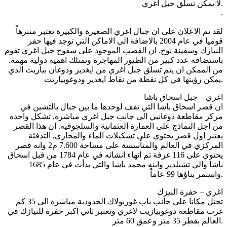
لا يمكن تسلق جبل اغري.
.
لقد تم الاعلان على ان جبال اغري الصغيرة والكبيرة تعتبر متنزهاً
قوميا في عام 2004 بالاضافة الى الاماكن التي توجد فيها حفر
النيازك وسفينة نوح. ان القصب الموجود على سفوح جبل اغري تقوم
باستضافة عدد كبير من الطيور المهاجرة وتمتلك اهمية دولية مهمة.
من الممكن ان يتم تسلق جبل اغري من ايغدير ودوغان بيازيت الذي
يمكن رؤيتها في كل نقطة من نقاط ايغدير ودوغوبيازيت.
اغري – جبل اسحاق باشا
ان قصر اسحاق باشا التي تقف لوحدها ما بين جبال يالتشين في
مركز مقاطعة دوغانبي الى جانب جبل اغري مباشرة, تشكل واحدة
من اجل النماذج على العمارة العثمانية والسلجوقية. ان هذا القصر
يعتبر اول قصر يحتوي على تشكيلات الماء والمجاري, التدفئة
المركزي في العالم والمتأسسة على مساحة 7.600 م2 وانه قصر
يحتوي على 116 غرفة تم انهاء انشائه في عام 1784 من قبل اسحاق
باشا والي تشيلدير وابنه محمد باشا والتي بدأت في عام 1685
واستمر بناؤها 99 عاماً.
اغري – حفرة النيزك
تحتل مكانا على جانب باب غوربولاك الحدودية مباشرة الى 35 كم
غرب مقاطعة دوغوبيازيت لاغري وتعتبر ثاني اكبر حفرة للنيازك في
العالم بقطر 35 متر وعمق 60 متر.