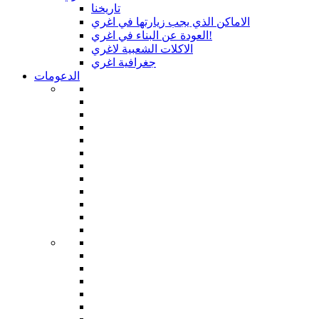
تاريخنا
الاماكن الذي يجب زيارتها في اغري
العودة عن البناء في اغري!
الاكلات الشعبية لاغري
جغرافية اغري
الدعومات