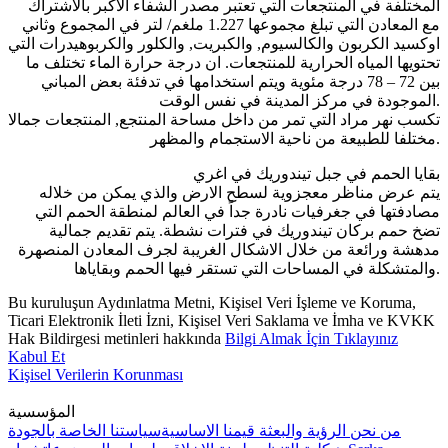
المختلفة في المنتجعات التي تعتبر مصدر الشفاء الاكبر بالاشتراك
مع المعادن التي تبلغ مجموعها 1.227 ملغم/ لتر في المجموع وثاني
اوكسيد الكربون والكالسيوم, والكبريت, والكلور والكربوهيدرات التي
تحتويها المياه الحرارية للمنتجعات. ان درجة حرارة الماء تختلف ما
بين 72 – 78 درجة مئوية ويتم استخدامها في تدفئة بعض المباني
الموجودة في مركز المدينة في نفس الوقت.
تكسب نهر مراد التي تمر من داخل مساحة المنتجع, المنتجعات جمالا
مختلفا للطبيعة من ناحية الاستجمام والمظهر.
بقايا الحمم في جبل تيندوريك في اغري
يتم عرض مناظر معجزوية لسطح الارض والذي يمكن من خلاله
مصادفتها في جغرفيات نادرة جداً في العالم لمنطقة الحمم التي
تضخ حمم بركان تيندوريك في فترات نشطة. يتم تقديم جمالية
مدهشة ورائعة من خلال الاشكال الغريبة لجرف المعادن المنصهرة
والمتشكلة في المساحات التي تستقر فيها الحمم وبقاياها.
Bu kuruluşun Aydınlatma Metni, Kişisel Veri İşleme ve Koruma,
Ticari Elektronik İleti İzni, Kişisel Veri Saklama ve İmha ve KVKK
Hak Bildirgesi metinleri hakkında
Bilgi Almak İçin Tıklayınız
Kabul Et
Kişisel Verilerin Korunması
المؤسسية
من نحن
الرؤية والبعثة
قيمنا الاساسية
سياستنا الخاصة بالجودة